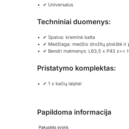
✔ Universalus
Techniniai duomenys:
✔ Spalva: kreminė balta
✔ Medžiaga: medžio drožlių plokštė ir 
✔ Bendri matmenys: L63,5 x P43 x><
Pristatymo komplektas:
✔ 1 x kačių laiptai
Papildoma informacija
Pakuotės svoris