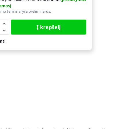
amas)
ymo terminai yra preliminarūs.
Į krepšelį
nti