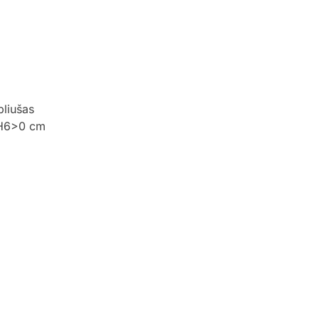
pliušas
 H6>0 cm