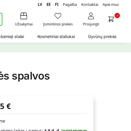
LV
EE
FI
Pagalba
Kontaktai
Apie mus
i
0
Užsakymai
Įsimintinos prekės
Prisijungti
šomieji stalai
Kosmetiniai staliukai
Gyvūnų prekės
ės spalvos
55
€
ime
tatymo laikas į namus:
4-8 d. d.
(pristatymas