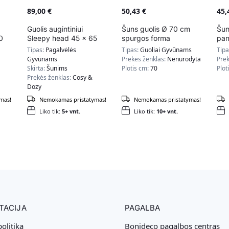
89,00
€
50,43
€
45
Guolis augintiniui
Šuns guolis Ø 70 cm
Šun
0
Sleepy head 45 x 65
spurgos forma
pam
s
cm, pilkos spalvos
PGW070G01
PG
Tipas:
Pagalvėlės
Tipas:
Guoliai Gyvūnams
Tip
Gyvūnams
Prekės ženklas:
Nenurodyta
Prek
Skirta:
Šunims
Plotis cm:
70
Plot
Prekės ženklas:
Cosy &
Dozy
mas!
Nemokamas pristatymas!
Nemokamas pristatymas!
Liko tik:
5+ vnt.
Liko tik:
10+ vnt.
TACIJA
PAGALBA
olitika
Bonideco pagalbos centras