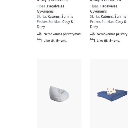
dydžio, mėlynos /
dydžio, mėlynos /
Tipas:
Pagalvėlės
Tipas:
Pagalvėlės
pilkos spalvos
pilkos spalvos
Gyvūnams
Gyvūnams
Skirta:
Katėms, Šunims
Skirta:
Katėms, Šunims
Prekės ženklas:
Cosy &
Prekės ženklas:
Cosy &
Dozy
Dozy
Nemokamas pristatymas!
Nemokamas pristaty
Liko tik:
5+ vnt.
Liko tik:
5+ vnt.