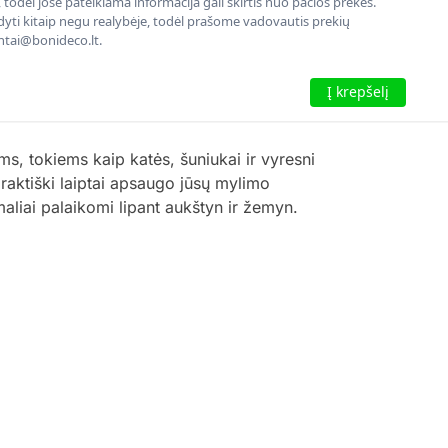
todėl jose pateikiama informacija gali skirtis nuo pačios prekės.
rodyti kitaip negu realybėje, todėl prašome vadovautis prekių
entai@bonideco.lt.
Į krepšelį
ms, tokiems kaip katės, šuniukai ir vyresni
praktiški laiptai apsaugo jūsų mylimo
aliai palaikomi lipant aukštyn ir žemyn.