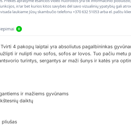
nės. Prekės aprašyme esančios video nuorodos yra tik informacinio pobūdžio, 
nkcijos, ir/ar bet kurios kitos savybės dėl savo vizualinių ypatybių gali at
, visada laukiame Jūsų skambučio telefonu +370 632 51053 arba el. paštu kli
liepimai
0
 Tvirti 4 pakopų laiptai yra absoliutus pagalbininkas gyvūna
žlipti ir nulipti nuo sofos, sofos ar lovos. Tuo pačiu metu 
svorio turintys, sergantys ar maži šunys ir katės yra optim
sergantiems ir mažiems gyvūnams
ukštesnių daiktų
 pliušas