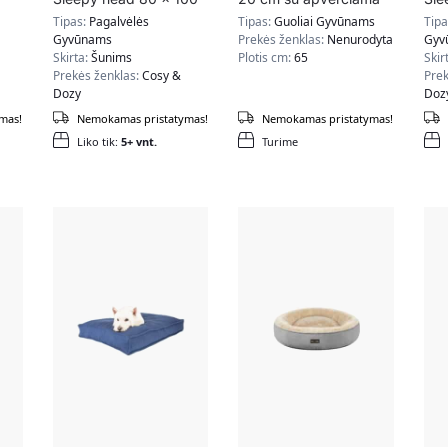
cm, šviesiai pilkos
pagalvėle PGW004G01
cm,
Tipas:
Pagalvėlės
Tipas:
Guoliai Gyvūnams
Tip
spalvos
Gyvūnams
Prekės ženklas:
Nenurodyta
Gyv
Skirta:
Šunims
Plotis cm:
65
Skir
Prekės ženklas:
Cosy &
Prek
Dozy
Doz
mas!
Nemokamas pristatymas!
Nemokamas pristatymas!
Liko tik:
5+ vnt.
Turime