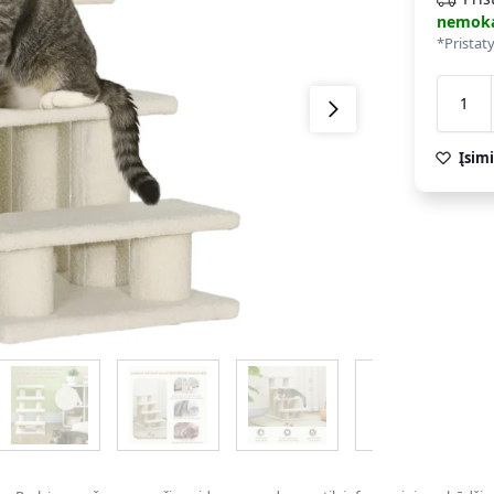
nemok
*Pristat
Įsimi