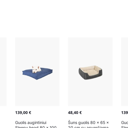
139,00
€
48,40
€
13
Guolis augintiniui
Šuns guolis 80 x 65 x
Guo
Sleepy head 80 x 100
20 cm su apverčiama
Sle