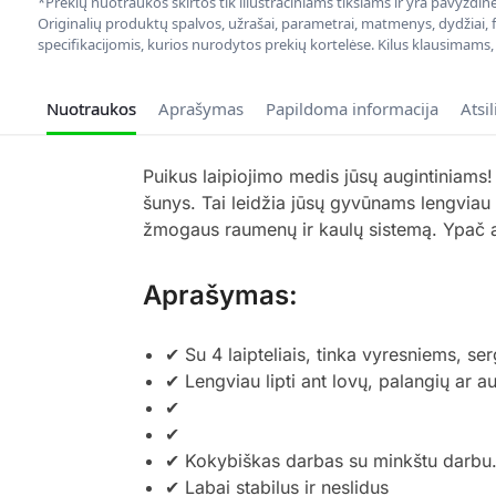
*Prekių nuotraukos skirtos tik iliustraciniams tikslams ir yra pavyzdi
Originalių produktų spalvos, užrašai, parametrai, matmenys, dydžiai, fu
specifikacijomis, kurios nurodytos prekių kortelėse. Kilus klausimams
Nuotraukos
Aprašymas
Papildoma informacija
Atsi
Puikus laipiojimo medis jūsų augintiniams!
šunys. Tai leidžia jūsų gyvūnams lengviau u
žmogaus raumenų ir kaulų sistemą. Ypač ant
Aprašymas:
✔ Su 4 laipteliais, tinka vyresniems, 
✔ Lengviau lipti ant lovų, palangių ar a
✔
✔
✔ Kokybiškas darbas su minkštu darbu.
✔ Labai stabilus ir neslidus