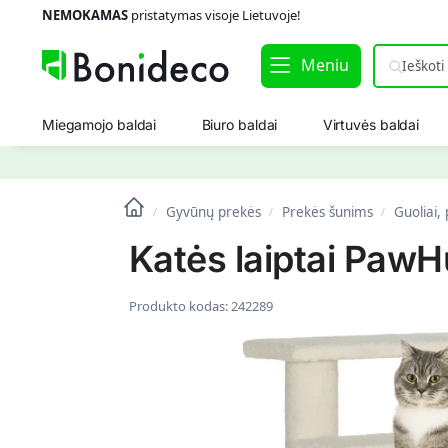
NEMOKAMAS
pristatymas visoje Lietuvoje!
Meniu
Miegamojo baldai
Biuro baldai
Virtuvės baldai
Gyvūnų prekės
Prekės šunims
Guoliai,
/
/
/
Katės laiptai Paw
Produkto kodas:
242289