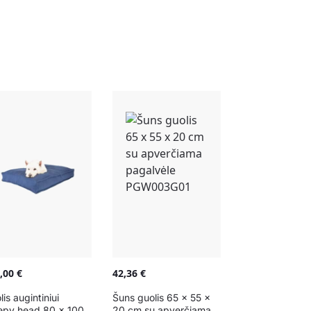
9,00
€
42,36
€
lis augintiniui
Šuns guolis 65 x 55 x
epy head 80 x 100
20 cm su apverčiama