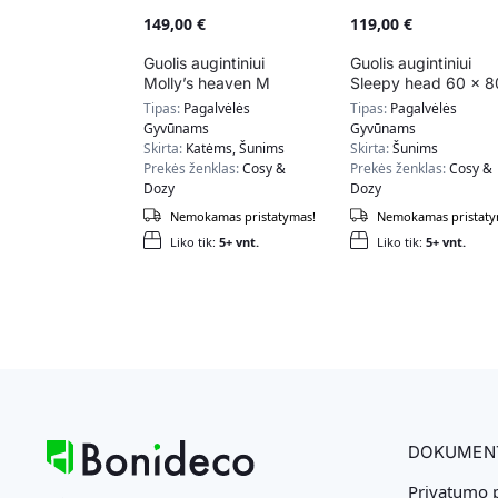
149,00
€
119,00
€
Guolis augintiniui
Guolis augintiniui
Molly’s heaven M
Sleepy head 60 x 8
dydžio, šviesiai pilkas
cm, mėlynos spalvo
Tipas:
Pagalvėlės
Tipas:
Pagalvėlės
Gyvūnams
Gyvūnams
Skirta:
Katėms, Šunims
Skirta:
Šunims
Prekės ženklas:
Cosy &
Prekės ženklas:
Cosy &
Dozy
Dozy
Nemokamas pristatymas!
Nemokamas pristaty
Liko tik:
5+ vnt.
Liko tik:
5+ vnt.
DOKUMEN
Privatumo p