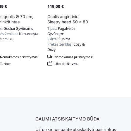
,49
€
119,00
€
s guolis Ø 70 cm,
Guolis augintiniui
inkštintas
Sleepy head 60 x 80
W039G02
cm, raudonos spalvos
as:
Guoliai Gyvūnams
Tipas:
Pagalvėlės
ės ženklas:
Nenurodyta
Gyvūnams
is cm:
70
Skirta:
Šunims
Prekės ženklas:
Cosy &
Dozy
Nemokamas pristatymas!
Nemokamas pristatymas!
Turime
Liko tik:
5+ vnt.
GALIMI ATSISKAITYMO BŪDAI
Už pirkinius galite atsiskaityti pasirinkus