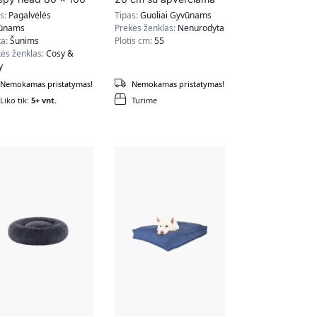
 pilkos spalvos
pagalvėle PGW003G01
as:
Pagalvėlės
Tipas:
Guoliai Gyvūnams
ūnams
Prekės ženklas:
Nenurodyta
ta:
Šunims
Plotis cm:
55
ės ženklas:
Cosy &
y
Nemokamas pristatymas!
Nemokamas pristatymas!
Liko tik:
5+ vnt.
Turime