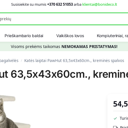
Susisiekite su mumis
+370 632 51053
arba
klientai@bonideco.lt
Ieškot
Prieškambario baldai
Vaikiškos lovos
Kompiuteriniai, ra
Visoms prekėms taikomas
NEMOKAMAS PRISTATYMAS!
 pagalvėlės
Katės laiptai PawHut 63,5x43x60cm., kreminės spalvos
/
Hut 63,5x43x60cm., kremin
54,
Tur
Pris