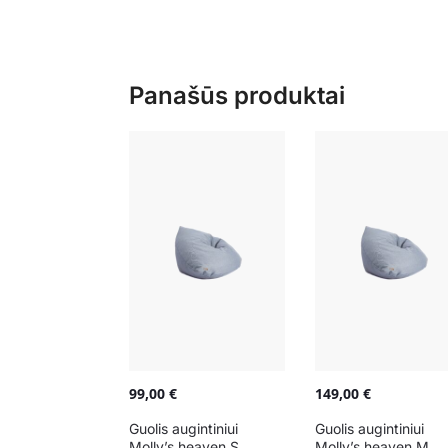
Panašūs produktai
99,00
€
149,00
€
Guolis augintiniui
Guolis augintiniui
Molly’s heaven S
Molly’s heaven M