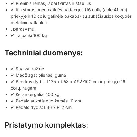
✔ Plieninis rėmas, labai tvirtas ir stabilus
✔ Itin storos pneumatinės padangos (16 colių (apie 41 cm)
priekyje ir 12 colių galinėje pakaba) su aukščiausios kokybės
metaliniu ratlankiu
. parkavimui
✔ Talpa iki 100 kg
Techniniai duomenys:
✔ Spalva: rožinė
✔ Medžiaga: plienas, guma
✔ Bendras dydis: L135 x P58 x A92-100 cm ir priekyje 16
colių. nugara
✔ Keliamoji galia: 100 kg
✔ Pedalo aukštis nuo žemės: 11 cm
✔ Pedalo dydis: L36 x P12 cm
Pristatymo komplektas: