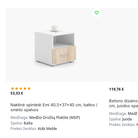
119,76
€
53,33
€
Betono dizaino
Naktinė spintelė Emi 40,5x37x40 cm, baltos /
cm, juodos spa
smėlio spalvos
Medžiaga:
Medži
Medžiaga:
Medžio Drožlių Plokštė (MDP)
Spalva:
Juoda
Spalva:
Balta
Prekės ženklas:
Prekės ženklas:
Kobi Meble