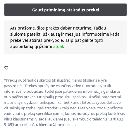
Atsiprašome, šios prekės dabar neturime. Tačiau
siūlome pateikti užklausą ir mes Jus informuosime kada
prekė vėl atsiras prekyboje. Taip pat galite tęsti
apsipirkimą grįždami
atgal
.
*Prekių nuotraukos skirtos tik iliustraciniams tikslams ir yra
pavyzdinės. Prekės aprašyme esančios video nuorodos yra tik
informacinio pobūdžio, todėl jose pateikiama informacija gali skirtis
nuo pačios prekės. Originalių produktų spalvos, užrašai, parametrai,
matmenys, dydžiai, funkcijos, ir/ar bet kurios kitos savybės dėl savo
vizualinių ypatybių gali atrodyti kitaip negu realybėje, todėl prašome
vadovautis prekių specifikacijomis, kurios nurodytos prekių kortelėse.
Kilus klausimams, visada laukiame Jūsų skambučio telefonu +370 632
51053 arba el. paštu klientai@bonideco.lt.