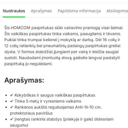
Nuotraukos
Aprašymas
Papildoma informacija
Atsiliepima
Šis HOMCOM paspirtukas siūlo vairavimo pramogą visai šeimai.
Šis vaikiškas paspirtukas tinka vaikams, paaugliams ir tėvams.
Puikiai tinka trumpai kelionei į mokyklą ar darbą. Dėl 16 colių ir
12 colių ratlankių bei pneumatinių padangų paspirtukas greitai
slysta. V formos stabdžiai įjungiami per vairą ir leidžia saugiai
sustoti. Naudodami įmontuotą stovą galėsite lengvai pastatyti
paspirtuką jo negulėdami.
Aprašymas:
✔ Kokybiškas ir saugus vaikiškas paspirtukas
✔ Tinka 5 metų ir vyresniems vaikams
✔ Rankenos aukštis reguliuojamas Anti-1li-10 cm.
protektoriaus paviršius
✔ Įrengtas rankinis stabdys (priekyje ir gale) didesniam
saugumui