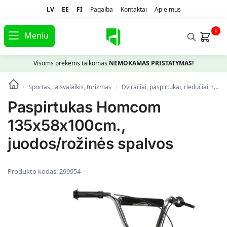
LV
EE
FI
Pagalba
Kontaktai
Apie mus
0
Meniu
Visoms prekėms taikomas
NEMOKAMAS PRISTATYMAS!
Sportas, laisvalaikis, turizmas
Dviračiai, paspirtukai, riedučiai, riedlentės
/
/
Paspirtukas Homcom
135x58x100cm.,
juodos/rožinės spalvos
Produkto kodas:
299954