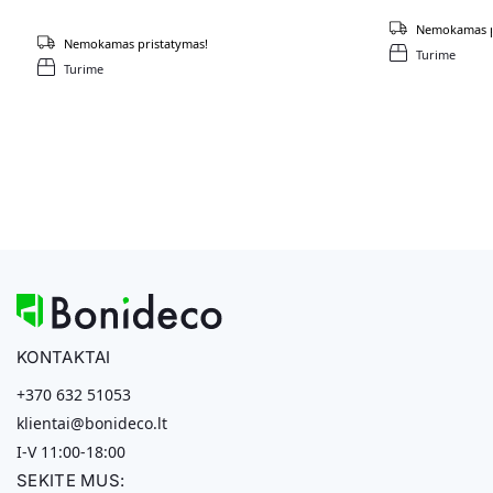
Nemokamas p
Nemokamas pristatymas!
Turime
Turime
KONTAKTAI
+370 632 51053
klientai@bonideco.lt
I-V 11:00-18:00
SEKITE MUS: