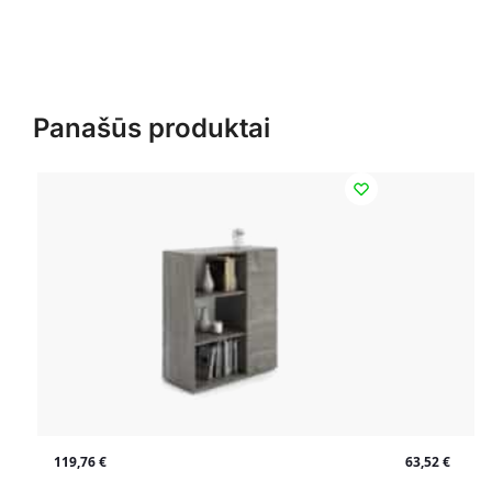
Panašūs produktai
119,76
€
63,52
€