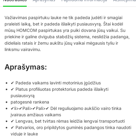
Važiavimas paspirtuku lauke ne tik padeda judėti ir smagiai
praleisti laiką, bet ir padeda išlaikyti pusiausvyrą. Štai kodėl
mūsų HOMCOM paspirtukas yra puiki dovana jūsų vaikui. Su
priekine ir galine dviguba stabdžių sistema, neslidžia padanga,
dideliais ratais ir žemu aukštu jūsų vaikai mėgausis tyliu ir
linksmu vairavimu.
Aprašymas:
✔ Padeda vaikams lavinti motorinius įgūdžius
✔ Platus profiliuotas protektorius padeda išlaikyti
pusiausvyrą
patogesnė rankena
✔li>✔Pali>✔Pali>✔ Dėl reguliuojamo aukščio vairo tinka
įvairaus amžiaus vaikams
✔ Lengvas, bet tvirtas rėmas leidžia lengvai transportuoti
✔ Patvarios, oro pripildytos guminės padangos tinka naudoti
viduje ir lauke