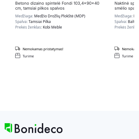
Betono dizaino spintelė Fondi 103,4x90x40
Naktinė spin
cm, tamsiai pilkos spalvos
smėlio spalv
Medžiaga:
Medžio Drožlių Plokštė (MDP)
Medžiaga:
Med
Spalva:
Tamsiai Pilka
Spalva:
Balta
Prekės ženklas:
Kobi Meble
Prekės ženkla
Nemokamas pristatymas!
Nemokamas
Turime
Turime