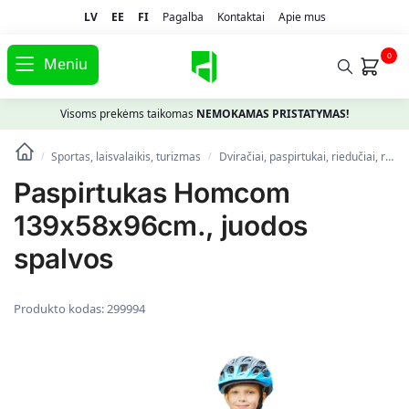
LV
EE
FI
Pagalba
Kontaktai
Apie mus
0
Meniu
Visoms prekėms taikomas
NEMOKAMAS PRISTATYMAS!
Sportas, laisvalaikis, turizmas
Dviračiai, paspirtukai, riedučiai, riedlentės
/
/
Paspirtukas Homcom
139x58x96cm., juodos
spalvos
Produkto kodas:
299994