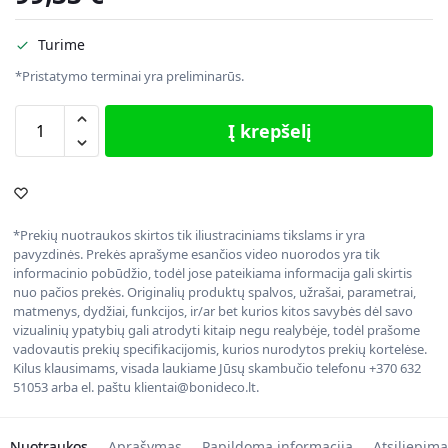
Turime
*Pristatymo terminai yra preliminarūs.
Į krepšelį
*Prekių nuotraukos skirtos tik iliustraciniams tikslams ir yra
pavyzdinės. Prekės aprašyme esančios video nuorodos yra tik
informacinio pobūdžio, todėl jose pateikiama informacija gali skirtis
nuo pačios prekės. Originalių produktų spalvos, užrašai, parametrai,
matmenys, dydžiai, funkcijos, ir/ar bet kurios kitos savybės dėl savo
vizualinių ypatybių gali atrodyti kitaip negu realybėje, todėl prašome
vadovautis prekių specifikacijomis, kurios nurodytos prekių kortelėse.
Kilus klausimams, visada laukiame Jūsų skambučio telefonu +370 632
51053 arba el. paštu klientai@bonideco.lt.
Nuotraukos
Aprašymas
Papildoma informacija
Atsiliepima