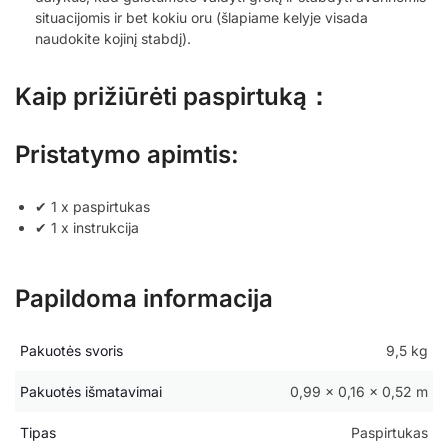
situacijomis ir bet kokiu oru (šlapiame kelyje visada
naudokite kojinį stabdį).
Kaip prižiūrėti paspirtuką：
Pristatymo apimtis:
✔ 1 x paspirtukas
✔ 1 x instrukcija
Papildoma informacija
Pakuotės svoris
9,5 kg
Pakuotės išmatavimai
0,99 × 0,16 × 0,52 m
Tipas
Paspirtukas