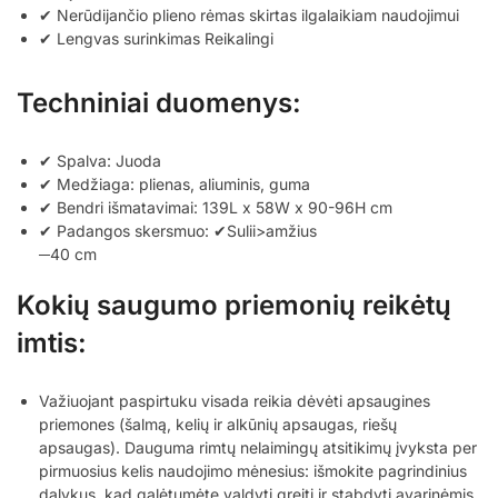
✔ Nerūdijančio plieno rėmas skirtas ilgalaikiam naudojimui
✔ Lengvas surinkimas Reikalingi
Techniniai duomenys:
✔ Spalva: Juoda
✔ Medžiaga: plienas, aliuminis, guma
✔ Bendri išmatavimai: 139L x 58W x 90-96H cm
✔ Padangos skersmuo: ✔Sulii>amžius
─40 cm
Kokių saugumo priemonių reikėtų
imtis:
Važiuojant paspirtuku visada reikia dėvėti apsaugines
priemones (šalmą, kelių ir alkūnių apsaugas, riešų
apsaugas). Dauguma rimtų nelaimingų atsitikimų įvyksta per
pirmuosius kelis naudojimo mėnesius: išmokite pagrindinius
dalykus, kad galėtumėte valdyti greitį ir stabdyti avarinėmis