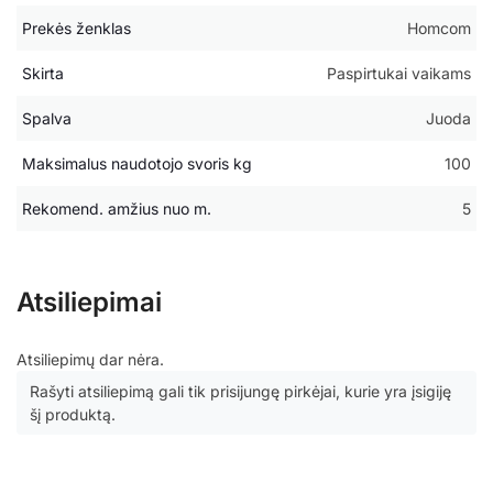
Prekės ženklas
Homcom
Skirta
Paspirtukai vaikams
Spalva
Juoda
Maksimalus naudotojo svoris kg
100
Rekomend. amžius nuo m.
5
Atsiliepimai
Atsiliepimų dar nėra.
Rašyti atsiliepimą gali tik prisijungę pirkėjai, kurie yra įsigiję
šį produktą.