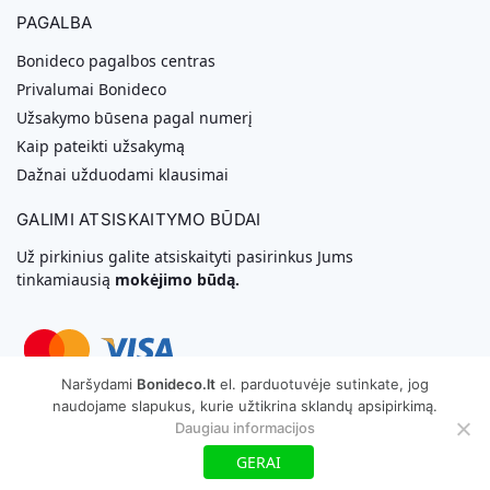
PAGALBA
Bonideco pagalbos centras
Privalumai Bonideco
Užsakymo būsena pagal numerį
Kaip pateikti užsakymą
Dažnai užduodami klausimai
GALIMI ATSISKAITYMO BŪDAI
Už pirkinius galite atsiskaityti pasirinkus Jums
tinkamiausią
mokėjimo būdą.
Naršydami
Bonideco.lt
el. parduotuvėje sutinkate, jog
naudojame slapukus, kurie užtikrina sklandų apsipirkimą.
Svetainių Kūrimas
Daugiau informacijos
GERAI
Copyright © 2026 MB „Bonideco“. Visos teisės saugomos