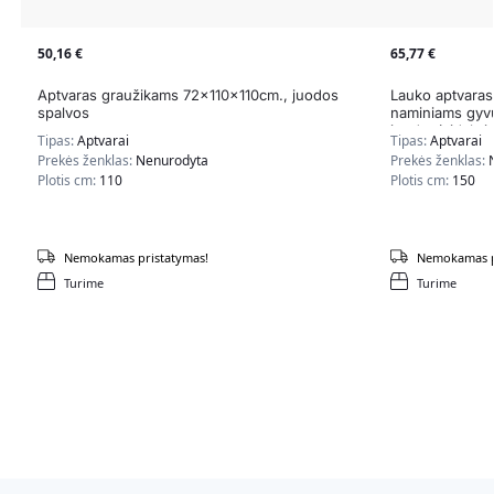
50,16
€
65,77
€
Aptvaras graužikams 72x110x110cm., juodos
Lauko aptvaras s
spalvos
naminiams gyv
juodos/sidabri
Tipas:
Aptvarai
Tipas:
Aptvarai
Prekės ženklas:
Nenurodyta
Prekės ženklas:
Plotis cm:
110
Plotis cm:
150
Nemokamas pristatymas!
Nemokamas p
Turime
Turime