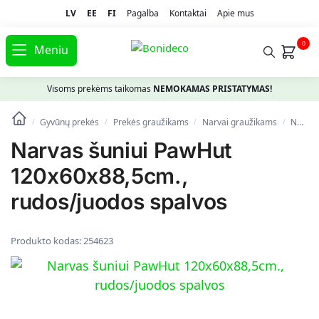
LV
EE
FI
Pagalba
Kontaktai
Apie mus
0
Meniu
Visoms prekėms taikomas
NEMOKAMAS PRISTATYMAS!
Gyvūnų prekės
Prekės graužikams
Narvai graužikams
Narvas šuniui PawHut 120x60x88,5cm., rudos/juodos spalvos
/
/
/
/
Narvas šuniui PawHut
120x60x88,5cm.,
rudos/juodos spalvos
Produkto kodas:
254623