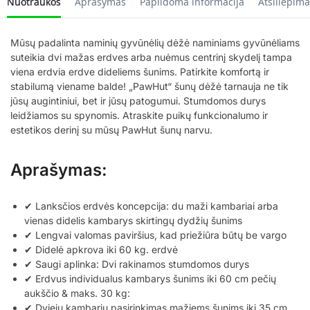
Nuotraukos
Aprašymas
Papildoma informacija
Atsiliepima
Mūsų padalinta naminių gyvūnėlių dėžė naminiams gyvūnėliams
suteikia dvi mažas erdves arba nuėmus centrinį skydelį tampa
viena erdvia erdve dideliems šunims. Patirkite komfortą ir
stabilumą viename balde! „PawHut“ šunų dėžė tarnauja ne tik
jūsų augintiniui, bet ir jūsų patogumui. Stumdomos durys
leidžiamos su spynomis. Atraskite puikų funkcionalumo ir
estetikos derinį su mūsų PawHut šunų narvu.
Aprašymas:
✔ Lanksčios erdvės koncepcija: du maži kambariai arba
vienas didelis kambarys skirtingų dydžių šunims
✔ Lengvai valomas paviršius, kad priežiūra būtų be vargo
✔ Didelė apkrova iki 60 kg. erdvė
✔ Saugi aplinka: Dvi rakinamos stumdomos durys
✔ Erdvus individualus kambarys šunims iki 60 cm pečių
aukščio & maks. 30 kg:
✔ Dviejų kambarių pasirinkimas mažiems šunims iki 35 cm