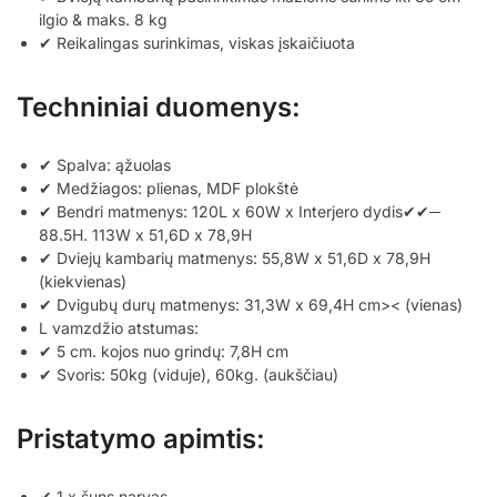
ilgio & maks. 8 kg
✔ Reikalingas surinkimas, viskas įskaičiuota
Techniniai duomenys:
✔ Spalva: ąžuolas
✔ Medžiagos: plienas, MDF plokštė
✔ Bendri matmenys: 120L x 60W x Interjero dydis✔✔─
88.5H. 113W x 51,6D x 78,9H
✔ Dviejų kambarių matmenys: 55,8W x 51,6D x 78,9H
(kiekvienas)
✔ Dvigubų durų matmenys: 31,3W x 69,4H cm>< (vienas)
L vamzdžio atstumas:
✔ 5 cm. kojos nuo grindų: 7,8H cm
✔ Svoris: 50kg (viduje), 60kg. (aukščiau)
Pristatymo apimtis:
✔ 1 x šuns narvas