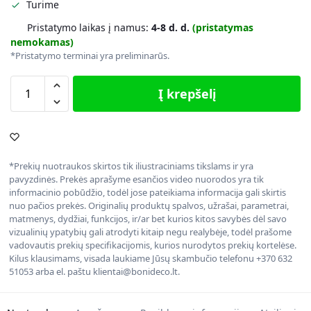
Turime
Pristatymo laikas į namus:
4-8 d. d.
(pristatymas
nemokamas)
*Pristatymo terminai yra preliminarūs.
Į krepšelį
*Prekių nuotraukos skirtos tik iliustraciniams tikslams ir yra
pavyzdinės. Prekės aprašyme esančios video nuorodos yra tik
informacinio pobūdžio, todėl jose pateikiama informacija gali skirtis
nuo pačios prekės. Originalių produktų spalvos, užrašai, parametrai,
matmenys, dydžiai, funkcijos, ir/ar bet kurios kitos savybės dėl savo
vizualinių ypatybių gali atrodyti kitaip negu realybėje, todėl prašome
vadovautis prekių specifikacijomis, kurios nurodytos prekių kortelėse.
Kilus klausimams, visada laukiame Jūsų skambučio telefonu +370 632
51053 arba el. paštu klientai@bonideco.lt.