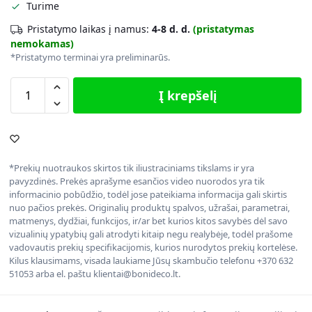
Turime
Pristatymo laikas į namus:
4-8 d. d.
(pristatymas
nemokamas)
*Pristatymo terminai yra preliminarūs.
Į krepšelį
*Prekių nuotraukos skirtos tik iliustraciniams tikslams ir yra
pavyzdinės. Prekės aprašyme esančios video nuorodos yra tik
informacinio pobūdžio, todėl jose pateikiama informacija gali skirtis
nuo pačios prekės. Originalių produktų spalvos, užrašai, parametrai,
matmenys, dydžiai, funkcijos, ir/ar bet kurios kitos savybės dėl savo
vizualinių ypatybių gali atrodyti kitaip negu realybėje, todėl prašome
vadovautis prekių specifikacijomis, kurios nurodytos prekių kortelėse.
Kilus klausimams, visada laukiame Jūsų skambučio telefonu +370 632
51053 arba el. paštu klientai@bonideco.lt.