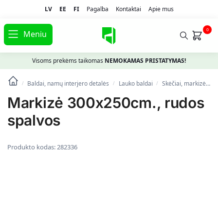
LV
EE
FI
Pagalba
Kontaktai
Apie mus
0
Meniu
Visoms prekėms taikomas
NEMOKAMAS PRISTATYMAS!
Baldai, namų interjero detalės
Lauko baldai
Skėčiai, markizės, stovai
/
/
/
Markizė 300x250cm., rudos
spalvos
Produkto kodas:
282336