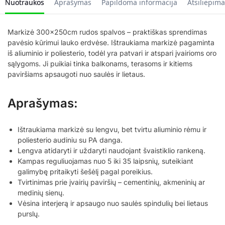
Nuotraukos
Aprašymas
Papildoma informacija
Atsiliepima
Markizė 300x250cm rudos spalvos – praktiškas sprendimas
pavėsio kūrimui lauko erdvėse. Ištraukiama markizė pagaminta
iš aliuminio ir poliesterio, todėl yra patvari ir atspari įvairioms oro
sąlygoms. Ji puikiai tinka balkonams, terasoms ir kitiems
paviršiams apsaugoti nuo saulės ir lietaus.
Aprašymas:
Ištraukiama markizė su lengvu, bet tvirtu aliuminio rėmu ir
poliesterio audiniu su PA danga.
Lengva atidaryti ir uždaryti naudojant švaistiklio rankeną.
Kampas reguliuojamas nuo 5 iki 35 laipsnių, suteikiant
galimybę pritaikyti šešėlį pagal poreikius.
Tvirtinimas prie įvairių paviršių – cementinių, akmeninių ar
medinių sienų.
Vėsina interjerą ir apsaugo nuo saulės spindulių bei lietaus
purslų.