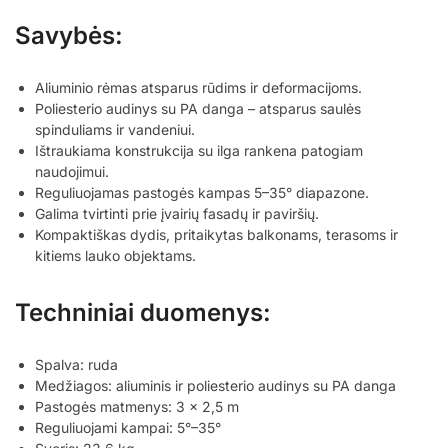
Savybės:
Aliuminio rėmas atsparus rūdims ir deformacijoms.
Poliesterio audinys su PA danga – atsparus saulės
spinduliams ir vandeniui.
Ištraukiama konstrukcija su ilga rankena patogiam
naudojimui.
Reguliuojamas pastogės kampas 5–35° diapazone.
Galima tvirtinti prie įvairių fasadų ir paviršių.
Kompaktiškas dydis, pritaikytas balkonams, terasoms ir
kitiems lauko objektams.
Techniniai duomenys:
Spalva: ruda
Medžiagos: aliuminis ir poliesterio audinys su PA danga
Pastogės matmenys: 3 x 2,5 m
Reguliuojami kampai: 5°–35°