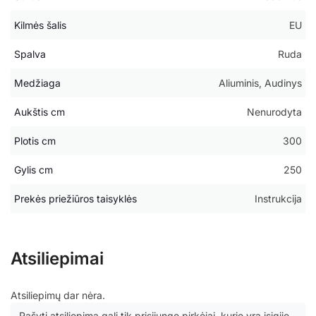
Kilmės šalis
EU
Spalva
Ruda
Medžiaga
Aliuminis, Audinys
Aukštis cm
Nenurodyta
Plotis cm
300
Gylis cm
250
Prekės priežiūros taisyklės
Instrukcija
Atsiliepimai
Atsiliepimų dar nėra.
Rašyti atsiliepimą gali tik prisijungę pirkėjai, kurie yra įsigiję