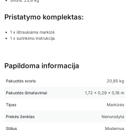
Svoris: 23,6 kg
Pristatymo komplektas:
1 x ištraukiama markizė
1 x surinkimo instrukcija
Papildoma informacija
Pakuotės svoris
20,85 kg
Pakuotės išmatavimai
1,72 × 0,29 × 0,16 m
Tipas
Markizės
Prekės ženklas
Nenurodyta
Stilius
Modernus