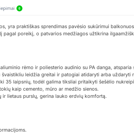
liepimai
0
s, yra praktiškas sprendimas pavėsio sukūrimui balkonuose
ėlį pagal poreikį, o patvarios medžiagos užtikrina ilgaamžišk
liuminio rėmo ir poliesterio audinio su PA danga, atsparia 
švaistikliu leidžia greitai ir patogiai atidaryti arba uždaryti
35 laipsnių, todėl galima tiksliai pritaikyti šešėlio nukreip
ų, tokių kaip cemento, mūro ar medžio sienos.
ir lietaus purslų, gerina lauko erdvių komfortą.
formacijoms.