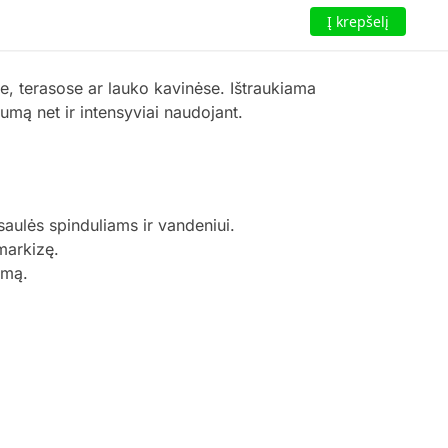
Į krepšelį
, terasose ar lauko kavinėse. Ištraukiama
umą net ir intensyviai naudojant.
saulės spinduliams ir vandeniui.
 markizę.
imą.