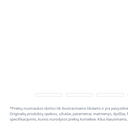
*Prekių nuotraukos skirtos tik iliustraciniams tikslams ir yra pavyzdi
Originalių produktų spalvos, užrašai, parametrai, matmenys, dydžiai, fu
specifikacijomis, kurios nurodytos prekių kortelėse. Kilus klausimams