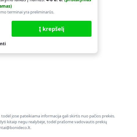
amas)
ymo terminai yra preliminarūs.
Į krepšelį
nti
todėl jose pateikiama informacija gali skirtis nuo pačios prekės.
rodyti kitaip negu realybėje, todėl prašome vadovautis prekių
entai@bonideco.lt.