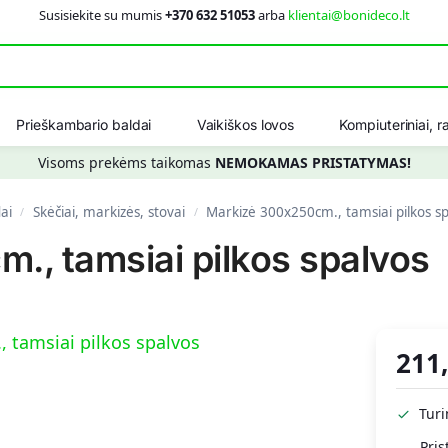
Susisiekite su mumis
+370 632 51053
arba
klientai@bonideco.lt
Ieškot
Prieškambario baldai
Vaikiškos lovos
Kompiuteriniai, ra
Visoms prekėms taikomas
NEMOKAMAS PRISTATYMAS!
ai
Skėčiai, markizės, stovai
Markizė 300x250cm., tamsiai pilkos s
/
/
., tamsiai pilkos spalvos
211
Tur
Pris