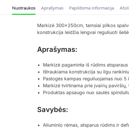
Nuotraukos
Aprašymas
Papildoma informacija
Atsi
Markizė 300x250cm, tamsiai pilkos spalvo
konstrukcija leidžia lengvai reguliuoti šeš
Aprašymas:
Markizė pagaminta iš rūdims atsparaus a
Ištraukiama konstrukcija su ilgu rankiniu 
Pastogės kampas reguliuojamas nuo 5 iki 
Markizė tvirtinama prie įvairių pavirši
Produktas apsaugo nuo saulės spindulių 
Savybės:
Aliuminio rėmas, atsparus rūdims ir de