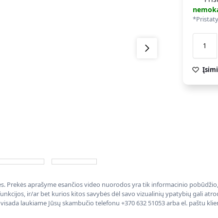
nemok
*Pristat
Įsimi
nės. Prekės aprašyme esančios video nuorodos yra tik informacinio pobūdžio, 
nkcijos, ir/ar bet kurios kitos savybės dėl savo vizualinių ypatybių gali at
, visada laukiame Jūsų skambučio telefonu +370 632 51053 arba el. paštu kli