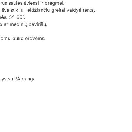
rus saulės šviesai ir drėgmei.
švaistikliu, leidžiančiu greitai valdyti tentą.
ės: 5°–35°.
 ar medinių paviršių.
irioms lauko erdvėms.
inys su PA danga