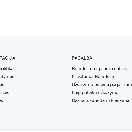
TACIJA
PAGALBA
olitika
Bonideco pagalbos centras
tatymas
Privalumai Bonideco
as
Užsakymo būsena pagal num
eisės
Kaip pateikti užsakymą
ės
Dažnai užduodami klausimai