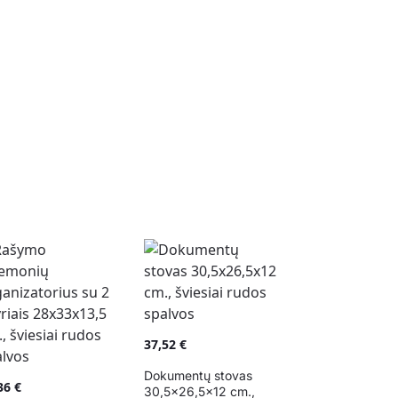
37,52
€
Dokumentų stovas
,36
€
30,5×26,5×12 cm.,