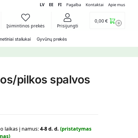
LV
EE
FI
Pagalba
Kontaktai
Apie mus
0,00
€
0
Įsimintinos prekės
Prisijungti
etiniai staliukai
Gyvūnų prekės
os/pilkos spalvos
o laikas į namus:
4-8 d. d.
(pristatymas
mas)