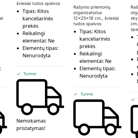
šviesiai rudos spalvos
Rašymo priemonių
Raš
Tipas:
Kitos
organizatorius
org
kanceliarinės
ai
12x25x18 cm., šviesiai
sky
rudos spalvos
cm.
prekės
spa
Tipas:
Kitos
Reikalingi
kanceliarinės
elementai:
Ne
prekės
Elementų tipas:
Reikalingi
Nenurodyta
elementai:
Ne
:
Elementų tipas:
Turime
Nenurodyta
Turime
Nemokamas
pristatymas!