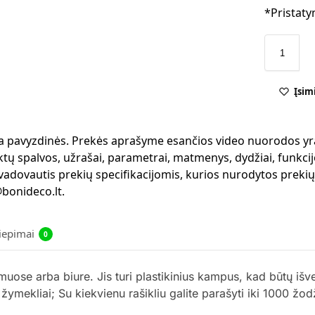
*Pristaty
Įsim
 yra pavyzdinės. Prekės aprašyme esančios video nuorodos yr
ktų spalvos, užrašai, parametrai, matmenys, dydžiai, funkcijo
 vadovautis prekių specifikacijomis, kurios nurodytos preki
bonideco.lt.
liepimai
0
uose arba biure. Jis turi plastikinius kampus, kad būtų išv
ri žymekliai; Su kiekvienu rašikliu galite parašyti iki 1000 žo