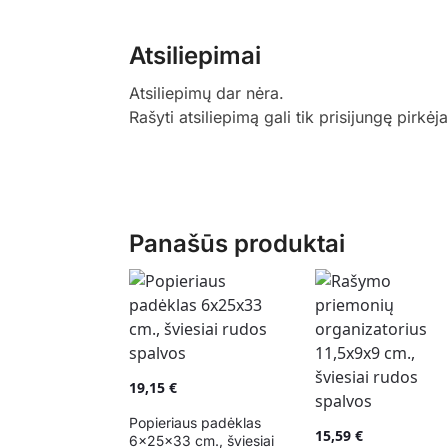
Atsiliepimai
Atsiliepimų dar nėra.
Rašyti atsiliepimą gali tik prisijungę pirkėja
Panašūs produktai
19,15
€
Popieriaus padėklas
15,59
€
6x25x33 cm., šviesiai