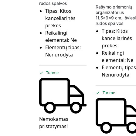
rudos spalvos
Rašymo priemonių
Tipas:
Kitos
organizatorius
kanceliarinės
11,5x9x9 cm., šviesi
rudos spalvos
prekės
Tipas:
Kitos
Reikalingi
kanceliarinės
elementai:
Ne
prekės
Elementų tipas:
Reikalingi
Nenurodyta
elementai:
Ne
Elementų tipas
Turime
Nenurodyta
Turime
Nemokamas
pristatymas!