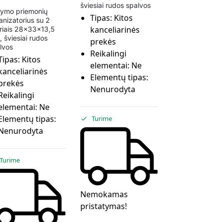
šviesiai rudos spalvos
ymo priemonių
Tipas:
Kitos
anizatorius su 2
kanceliarinės
riais 28x33x13,5
, šviesiai rudos
prekės
lvos
Reikalingi
Tipas:
Kitos
elementai:
Ne
kanceliarinės
Elementų tipas:
prekės
Nenurodyta
Reikalingi
elementai:
Ne
Elementų tipas:
Turime
Nenurodyta
Turime
Nemokamas
pristatymas!