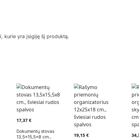
i, kurie yra įsigiję šį produktą.
17,37
€
Dokumentų stovas
19,15
€
34
13,5×15,5×8 cm.,