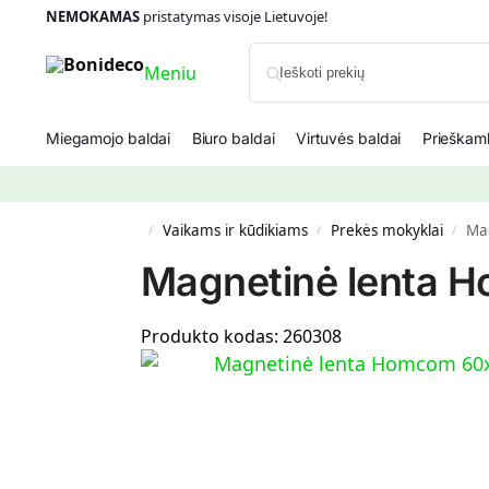
NEMOKAMAS
pristatymas visoje Lietuvoje!
Meniu
Miegamojo baldai
Biuro baldai
Virtuvės baldai
Prieškamb
Vaikams ir kūdikiams
Prekės mokyklai
Mag
/
/
/
Magnetinė lenta H
Produkto kodas:
260308