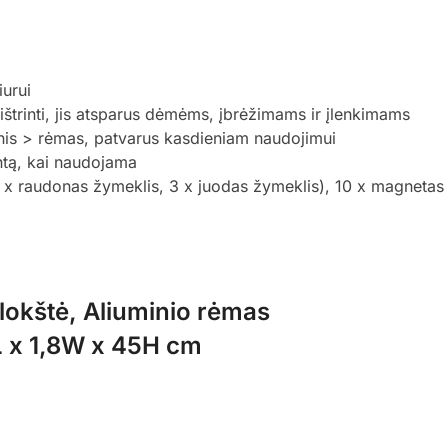
urui
 ištrinti, jis atsparus dėmėms, įbrėžimams ir įlenkimams
is > rėmas, patvarus kasdieniam naudojimui
ntą, kai naudojama
 (1 x raudonas žymeklis, 3 x juodas žymeklis), 10 x magnetas
lokštė, Aliuminio rėmas
 x 1,8W x 45H cm