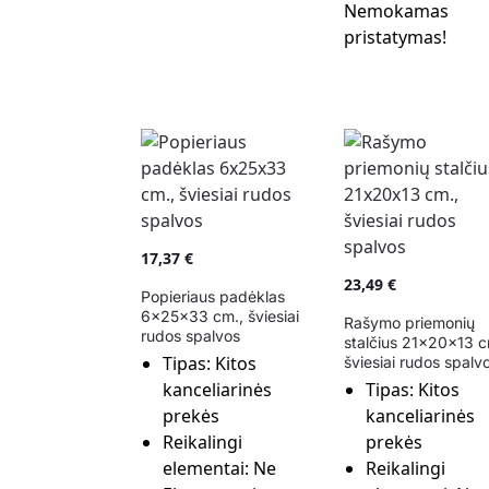
Nemokamas
pristatymas!
17,37
€
23,49
€
Popieriaus padėklas
6x25x33 cm., šviesiai
Rašymo priemonių
rudos spalvos
stalčius 21x20x13 c
Tipas:
Kitos
šviesiai rudos spalv
kanceliarinės
Tipas:
Kitos
prekės
kanceliarinės
Reikalingi
prekės
elementai:
Ne
Reikalingi