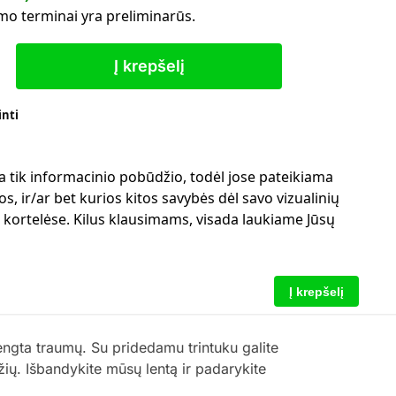
mo terminai yra preliminarūs.
Į krepšelį
inti
a tik informacinio pobūdžio, todėl jose pateikiama
s, ir/ar bet kurios kitos savybės dėl savo vizualinių
ų kortelėse. Kilus klausimams, visada laukiame Jūsų
Į krepšelį
engta traumų. Su pridedamu trintuku galite
džių. Išbandykite mūsų lentą ir padarykite