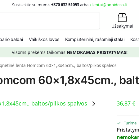
Susisiekite su mumis
+370 632 51053
arba
klientai@bonideco.lt
Ieškoti
Užsakymai
ario baldai
Vaikiškos lovos
Kompiuteriniai, rašomieji stalai
Kosm
Visoms prekėms taikomas
NEMOKAMAS PRISTATYMAS!
netinė lenta Homcom 60×1,8x45cm., baltos/pilkos spalvos
omcom 60×1,8x45cm., balt
36,87
€
Turime
Pristatym
nemoka