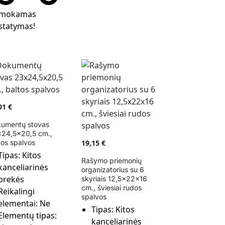
mokamas
statymas!
,01
€
umentų stovas
24,5×20,5 cm.,
tos spalvos
19,15
€
Tipas:
Kitos
Rašymo priemonių
kanceliarinės
organizatorius su 6
prekės
skyriais 12,5x22x16
cm., šviesiai rudos
Reikalingi
spalvos
elementai:
Ne
Tipas:
Kitos
Elementų tipas:
kanceliarinės