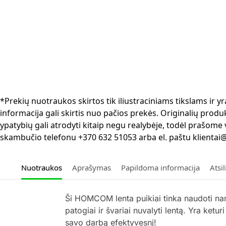
*Prekių nuotraukos skirtos tik iliustraciniams tikslams ir
informacija gali skirtis nuo pačios prekės. Originalių produ
ypatybių gali atrodyti kitaip negu realybėje, todėl prašome
skambučio telefonu +370 632 51053 arba el. paštu klientai@
Nuotraukos
Aprašymas
Papildoma informacija
Atsi
Ši HOMCOM lenta puikiai tinka naudoti nam
patogiai ir švariai nuvalyti lentą. Yra ketu
savo darbą efektyvesnį!