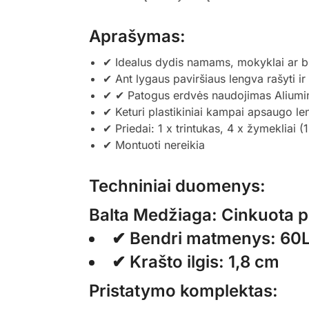
Aprašymas:
✔ Idealus dydis namams, mokyklai ar bi
✔ Ant lygaus paviršiaus lengva rašyti ir
✔ ✔ Patogus erdvės naudojimas Aliumin
✔ Keturi plastikiniai kampai apsaugo le
✔ Priedai: 1 x trintukas, 4 x žymekliai
✔ Montuoti nereikia
Techniniai duomenys:
Balta Medžiaga: Cinkuota p
✔ Bendri matmenys: 60L
✔ Krašto ilgis: 1,8 cm
Pristatymo komplektas: