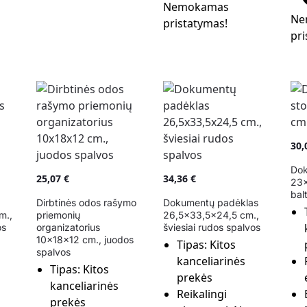
Nemokamas
Ne
pristatymas!
pri
30
Dok
25,07
€
34,36
€
23×
bal
Dirbtinės odos rašymo
Dokumentų padėklas
m.,
priemonių
26,5×33,5×24,5 cm.,
os
organizatorius
šviesiai rudos spalvos
10x18x12 cm., juodos
Tipas:
Kitos
spalvos
kanceliarinės
Tipas:
Kitos
prekės
kanceliarinės
Reikalingi
prekės