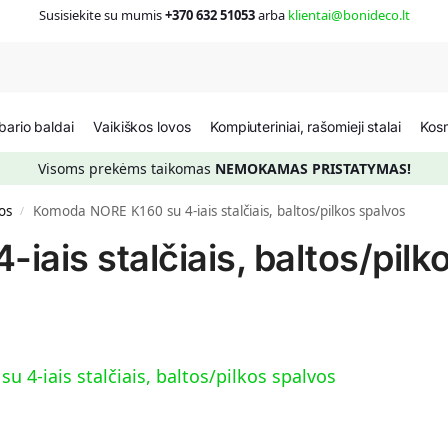
Susisiekite su mumis
+370 632 51053
arba
klientai@bonideco.lt
Ieš
ario baldai
Vaikiškos lovos
Kompiuteriniai, rašomieji stalai
Kosm
Visoms prekėms taikomas
NEMOKAMAS PRISTATYMAS!
os
Komoda NORE K160 su 4-iais stalčiais, baltos/pilkos spalvos
/
ais stalčiais, baltos/pilk