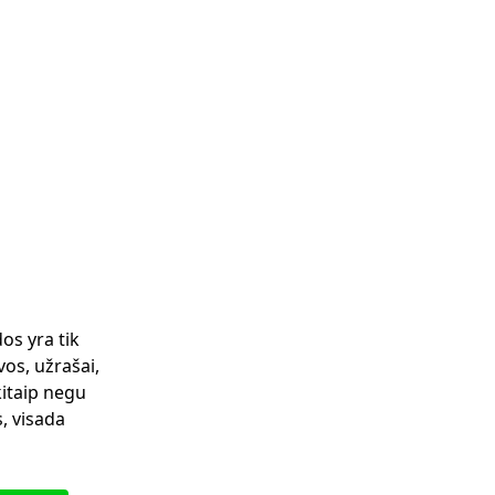
os yra tik
os, užrašai,
kitaip negu
, visada