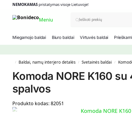
NEMOKAMAS
pristatymas visoje Lietuvoje!
Meniu
Miegamojo baldai
Biuro baldai
Virtuvės baldai
Prieškamb
Baldai, namų interjero detalės
Svetainės baldai
Komod
/
/
/
Komoda NORE K160 su 4-i
spalvos
Produkto kodas:
82051