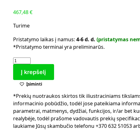
467,48
€
Turime
Pristatymo laikas į namus:
4-6 d. d.
(pristatymas ne
*Pristatymo terminai yra preliminarūs.
Į krepšelį
Įsiminti
*Prekių nuotraukos skirtos tik iliustraciniams tiksla
informacinio pobūdžio, todėl jose pateikiama informaci
parametrai, matmenys, dydžiai, funkcijos, ir/ar bet kur
realybėje, todėl prašome vadovautis prekių specifikac
laukiame Jūsų skambučio telefonu +370 632 51053 arba