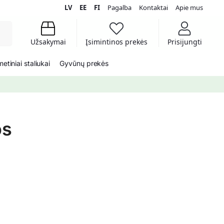
LV
EE
FI
Pagalba
Kontaktai
Apie mus
koti
Užsakymai
Įsimintinos prekės
Prisijungti
etiniai staliukai
Gyvūnų prekės
os