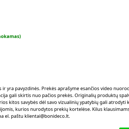
mokamas)
ms ir yra pavyzdinės. Prekės aprašyme esančios video nuorod
ja gali skirtis nuo pačios prekės. Originalių produktų spalv
ios kitos savybės dėl savo vizualinių ypatybių gali atrodyti 
ijomis, kurios nurodytos prekių kortelėse. Kilus klausimams
 el. paštu klientai@bonideco.lt.