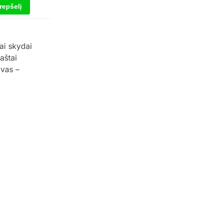
krepšelį
ai skydai
aštai
vas –