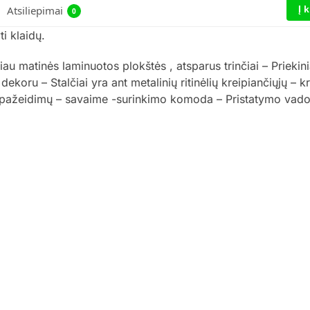
Į 
Atsiliepimai
0
i klaidų.
 matinės laminuotos plokštės , atsparus trinčiai – Priekini
koru – Stalčiai yra ant metalinių ritinėlių kreipiančiųjų – kr
 pažeidimų – savaime -surinkimo komoda – Pristatymo vado