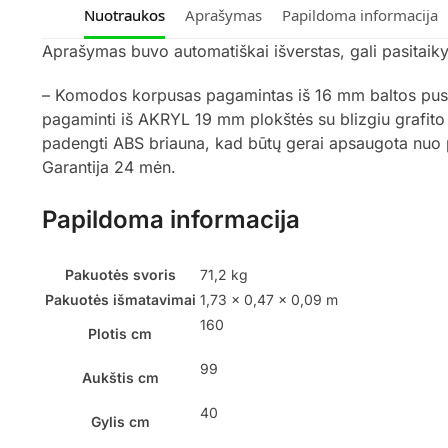
Nuotraukos
Aprašymas
Papildoma informacija
Aprašymas buvo automatiškai išverstas, gali pasitaikyt
– Komodos korpusas pagamintas iš 16 mm baltos pusiau
pagaminti iš AKRYL 19 mm plokštės su blizgiu grafito de
padengti ABS briauna, kad būtų gerai apsaugota nuo
Garantija 24 mėn.
Papildoma informacija
Pakuotės svoris
71,2 kg
Pakuotės išmatavimai
1,73 × 0,47 × 0,09 m
160
Plotis cm
99
Aukštis cm
40
Gylis cm