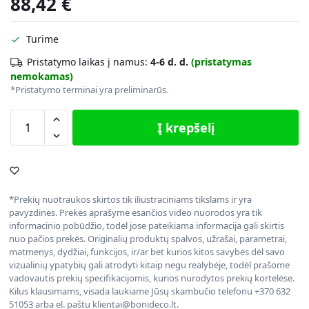
88,42
€
Turime
Pristatymo laikas į namus:
4-6 d. d.
(pristatymas
nemokamas)
*Pristatymo terminai yra preliminarūs.
Į krepšelį
*Prekių nuotraukos skirtos tik iliustraciniams tikslams ir yra
pavyzdinės. Prekės aprašyme esančios video nuorodos yra tik
informacinio pobūdžio, todėl jose pateikiama informacija gali skirtis
nuo pačios prekės. Originalių produktų spalvos, užrašai, parametrai,
matmenys, dydžiai, funkcijos, ir/ar bet kurios kitos savybės dėl savo
vizualinių ypatybių gali atrodyti kitaip negu realybėje, todėl prašome
vadovautis prekių specifikacijomis, kurios nurodytos prekių kortelėse.
Kilus klausimams, visada laukiame Jūsų skambučio telefonu +370 632
51053 arba el. paštu klientai@bonideco.lt.