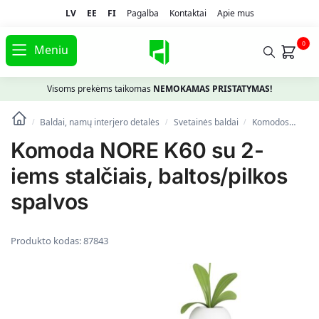
LV
EE
FI
Pagalba
Kontaktai
Apie mus
0
Meniu
Visoms prekėms taikomas
NEMOKAMAS PRISTATYMAS!
Baldai, namų interjero detalės
Svetainės baldai
Komodos
Kom
/
/
/
Komoda NORE K60 su 2-
iems stalčiais, baltos/pilkos
spalvos
Produkto kodas:
87843