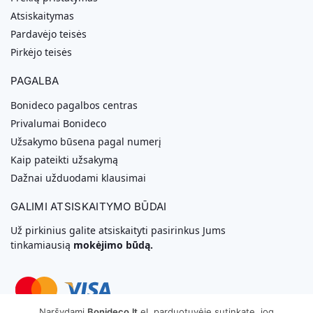
Atsiskaitymas
Pardavėjo teisės
Pirkėjo teisės
PAGALBA
Bonideco pagalbos centras
Privalumai Bonideco
Užsakymo būsena pagal numerį
Kaip pateikti užsakymą
Dažnai užduodami klausimai
GALIMI ATSISKAITYMO BŪDAI
Už pirkinius galite atsiskaityti pasirinkus Jums
tinkamiausią
mokėjimo būdą.
Naršydami
Bonideco.lt
el. parduotuvėje sutinkate, jog