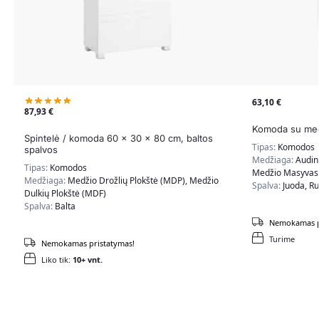
63,10
€
87,93
€
Komoda su medž
Spintelė / komoda 60 x 30 x 80 cm, baltos
Tipas:
Komodos
spalvos
Medžiaga:
Audin
Tipas:
Komodos
Medžio Masyvas,
Medžiaga:
Medžio Drožlių Plokštė (MDP), Medžio
Spalva:
Juoda, R
Dulkių Plokštė (MDF)
Spalva:
Balta
Nemokamas p
Turime
Nemokamas pristatymas!
Liko tik:
10+ vnt.