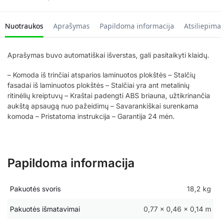
Nuotraukos
Aprašymas
Papildoma informacija
Atsiliepima
Aprašymas buvo automatiškai išverstas, gali pasitaikyti klaidų.
– Komoda iš trinčiai atsparios laminuotos plokštės – Stalčių
fasadai iš laminuotos plokštės – Stalčiai yra ant metalinių
ritinėlių kreiptuvų – Kraštai padengti ABS briauna, užtikrinančia
aukštą apsaugą nuo pažeidimų – Savarankiškai surenkama
komoda – Pristatoma instrukcija – Garantija 24 mėn.
Papildoma informacija
Pakuotės svoris
18,2 kg
Pakuotės išmatavimai
0,77 × 0,46 × 0,14 m