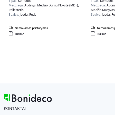
Tipas:
Komodos
Tipas:
Komodos
Medžiaga:
Audinys, Medžio Dulkių Plokštė (MDF),
Medžiaga:
Audin
Poliesteris
Medžio Masyvas,
Spalva:
Juoda, Ruda
Spalva:
Juoda, R
Nemokamas pristatymas!
Nemokamas p
Turime
Turime
KONTAKTAI