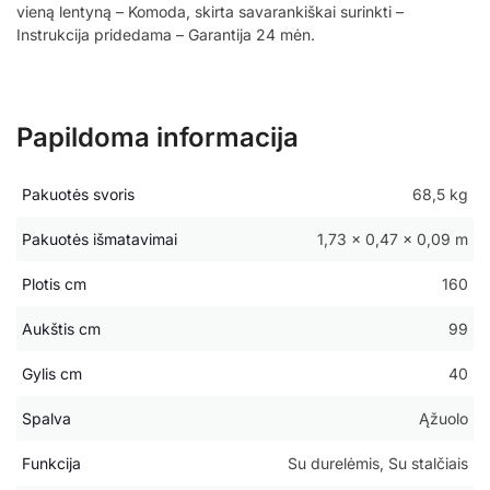
vieną lentyną – Komoda, skirta savarankiškai surinkti –
Instrukcija pridedama – Garantija 24 mėn.
Papildoma informacija
Pakuotės svoris
68,5 kg
Pakuotės išmatavimai
1,73 × 0,47 × 0,09 m
Plotis cm
160
Aukštis cm
99
Gylis cm
40
Spalva
Ąžuolo
Funkcija
Su durelėmis, Su stalčiais