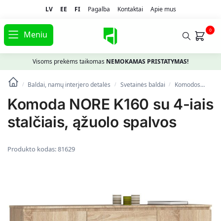
LV
EE
FI
Pagalba
Kontaktai
Apie mus
0
Meniu
Visoms prekėms taikomas
NEMOKAMAS PRISTATYMAS!
Baldai, namų interjero detalės
Svetainės baldai
Komodos
Kom
/
/
/
Komoda NORE K160 su 4-iais
stalčiais, ąžuolo spalvos
Produkto kodas:
81629