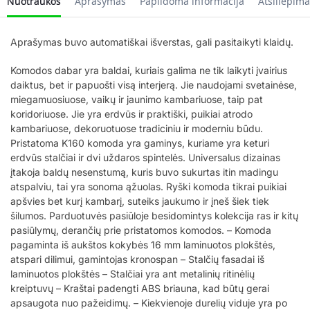
Nuotraukos
Aprašymas
Papildoma informacija
Atsiliepima
Aprašymas buvo automatiškai išverstas, gali pasitaikyti klaidų.
Komodos dabar yra baldai, kuriais galima ne tik laikyti įvairius
daiktus, bet ir papuošti visą interjerą. Jie naudojami svetainėse,
miegamuosiuose, vaikų ir jaunimo kambariuose, taip pat
koridoriuose. Jie yra erdvūs ir praktiški, puikiai atrodo
kambariuose, dekoruotuose tradiciniu ir moderniu būdu.
Pristatoma K160 komoda yra gaminys, kuriame yra keturi
erdvūs stalčiai ir dvi uždaros spintelės. Universalus dizainas
įtakoja baldų nesenstumą, kuris buvo sukurtas itin madingu
atspalviu, tai yra sonoma ąžuolas. Ryški komoda tikrai puikiai
apšvies bet kurį kambarį, suteiks jaukumo ir įneš šiek tiek
šilumos. Parduotuvės pasiūloje besidomintys kolekcija ras ir kitų
pasiūlymų, derančių prie pristatomos komodos. – Komoda
pagaminta iš aukštos kokybės 16 mm laminuotos plokštės,
atspari dilimui, gamintojas kronospan – Stalčių fasadai iš
laminuotos plokštės – Stalčiai yra ant metalinių ritinėlių
kreiptuvų – Kraštai padengti ABS briauna, kad būtų gerai
apsaugota nuo pažeidimų. – Kiekvienoje durelių viduje yra po