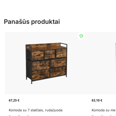
Panašūs produktai
67,25
€
63,10
€
Komoda su 7 stalčiais, ruda/juoda
Komoda su medž