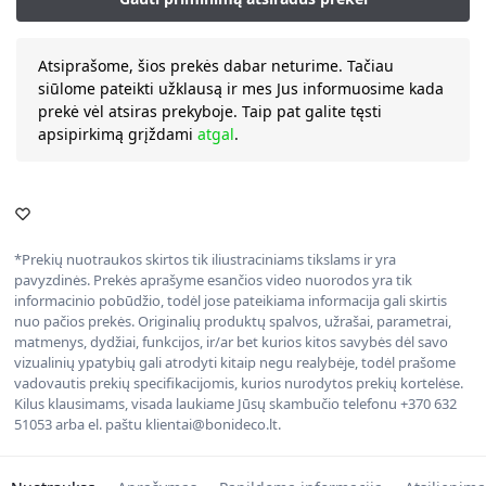
Atsiprašome, šios prekės dabar neturime. Tačiau
siūlome pateikti užklausą ir mes Jus informuosime kada
prekė vėl atsiras prekyboje. Taip pat galite tęsti
apsipirkimą grįždami
atgal
.
*Prekių nuotraukos skirtos tik iliustraciniams tikslams ir yra
pavyzdinės. Prekės aprašyme esančios video nuorodos yra tik
informacinio pobūdžio, todėl jose pateikiama informacija gali skirtis
nuo pačios prekės. Originalių produktų spalvos, užrašai, parametrai,
matmenys, dydžiai, funkcijos, ir/ar bet kurios kitos savybės dėl savo
vizualinių ypatybių gali atrodyti kitaip negu realybėje, todėl prašome
vadovautis prekių specifikacijomis, kurios nurodytos prekių kortelėse.
Kilus klausimams, visada laukiame Jūsų skambučio telefonu +370 632
51053 arba el. paštu klientai@bonideco.lt.