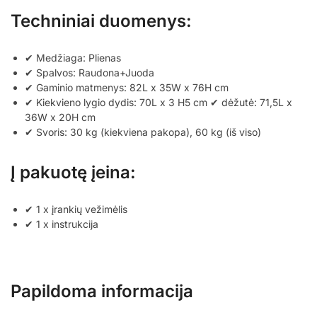
Techniniai duomenys:
✔ Medžiaga: Plienas
✔ Spalvos: Raudona+Juoda
✔ Gaminio matmenys: 82L x 35W x 76H cm
✔ Kiekvieno lygio dydis: 70L x 3 H5 cm ✔ dėžutė: 71,5L x
36W x 20H cm
✔ Svoris: 30 kg (kiekviena pakopa), 60 kg (iš viso)
Į pakuotę įeina:
✔ 1 x įrankių vežimėlis
✔ 1 x instrukcija
Papildoma informacija