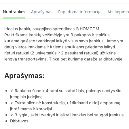
Nuotraukos
Aprašymas
Papildoma informacija
Atsiliepima
Idealus įrankių saugojimo sprendimas iš HOMCOM.
Praktiškame įrankių vežimėlyje yra 3 pakopos ir stalčius,
kuriame galėsite tvarkingai laikyti visus savo įrankius. Jame yra
daug vietos įrankiams ir kitiems smulkiems priedams laikyti.
Keturi ratukai (2 universalūs ir 2 pasukami ratukai) užtikrina
lengvą transportavimą. Tinka bet kuriame garaže ar dirbtuvėje.
Aprašymas:
✔ Rankena šone ir 4 ratai su stabdžiais, palengvinantys šio
įrenginio judėjimą
✔ Tvirta plieninė konstrukcija, užtikrinanti didelį atsparumą
įbrėžimams ir korozijai
✔ 3 lygiai, skirti tvarkyti ir laikyti įrankius bei saugoti įrankius
Dirbtuvės