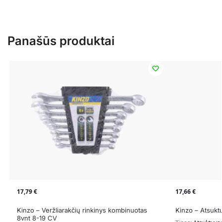
Panašūs produktai
17,79
€
17,66
€
Kinzo – Veržliarakčių rinkinys kombinuotas
Kinzo – Atsuktu
8vnt 8-19 CV