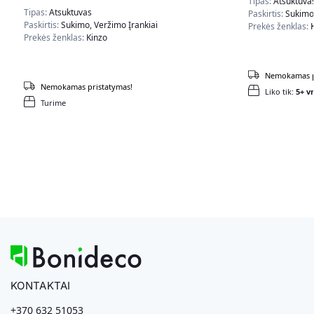
Tipas:
Atsuktuva
Tipas:
Atsuktuvas
Paskirtis:
Sukimo,
Paskirtis:
Sukimo, Veržimo Įrankiai
Prekės ženklas:
Prekės ženklas:
Kinzo
Nemokamas p
Nemokamas pristatymas!
Liko tik:
5+ vn
Turime
KONTAKTAI
+370 632 51053