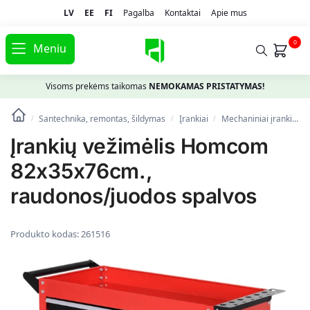
LV
EE
FI
Pagalba
Kontaktai
Apie mus
0
Meniu
Visoms prekėms taikomas
NEMOKAMAS PRISTATYMAS!
Santechnika, remontas, šildymas
Įrankiai
Mechaniniai įrankiai
/
/
/
Įrankių vežimėlis Homcom
82x35x76cm.,
raudonos/juodos spalvos
Produkto kodas:
261516