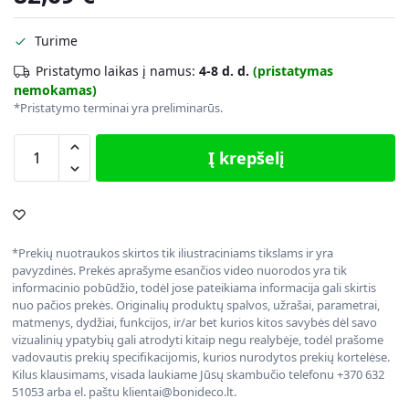
Turime
Pristatymo laikas į namus:
4-8 d. d.
(pristatymas
nemokamas)
*Pristatymo terminai yra preliminarūs.
Į krepšelį
*Prekių nuotraukos skirtos tik iliustraciniams tikslams ir yra
pavyzdinės. Prekės aprašyme esančios video nuorodos yra tik
informacinio pobūdžio, todėl jose pateikiama informacija gali skirtis
nuo pačios prekės. Originalių produktų spalvos, užrašai, parametrai,
matmenys, dydžiai, funkcijos, ir/ar bet kurios kitos savybės dėl savo
vizualinių ypatybių gali atrodyti kitaip negu realybėje, todėl prašome
vadovautis prekių specifikacijomis, kurios nurodytos prekių kortelėse.
Kilus klausimams, visada laukiame Jūsų skambučio telefonu +370 632
51053 arba el. paštu klientai@bonideco.lt.