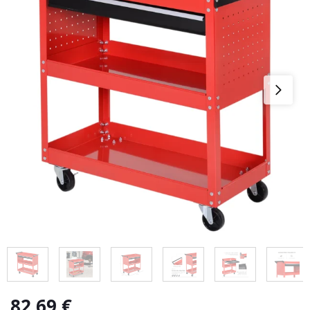
82,69
€