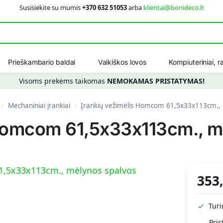
Susisiekite su mumis
+370 632 51053
arba
klientai@bonideco.lt
Ieškot
Prieškambario baldai
Vaikiškos lovos
Kompiuteriniai, ra
Visoms prekėms taikomas
NEMOKAMAS PRISTATYMAS!
Mechaniniai įrankiai
Įrankių vežimėlis Homcom 61,5x33x113cm., 
/
/
 Homcom 61,5x33x113cm., m
353
Tur
Pris