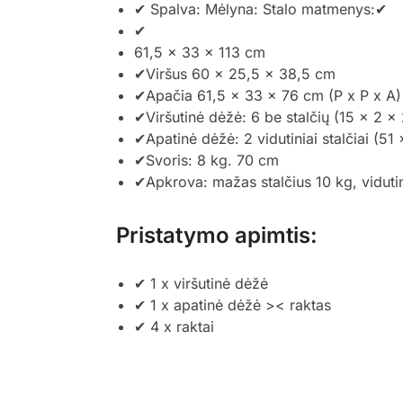
✔ Spalva: Mėlyna: Stalo matmenys:✔
✔
61,5 x 33 x 113 cm
✔Viršus 60 x 25,5 x 38,5 cm
✔Apačia 61,5 x 33 x 76 cm (P x P x A)
✔Viršutinė dėžė: 6 be stalčių (15 x 2 x
✔Apatinė dėžė: 2 vidutiniai stalčiai (51
✔Svoris:
8 kg. 70 cm
✔Apkrova: mažas stalčius 10 kg, vidutini
Pristatymo apimtis:
✔ 1 x viršutinė dėžė
✔ 1 x apatinė dėžė >< raktas
✔ 4 x raktai