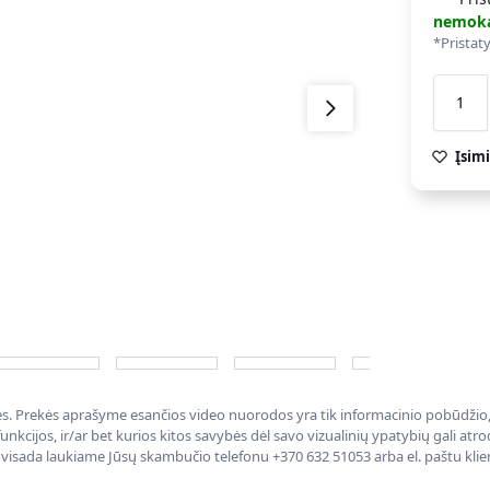
nemok
*Pristat
Įsimi
nės. Prekės aprašyme esančios video nuorodos yra tik informacinio pobūdžio, 
nkcijos, ir/ar bet kurios kitos savybės dėl savo vizualinių ypatybių gali at
, visada laukiame Jūsų skambučio telefonu +370 632 51053 arba el. paštu kli