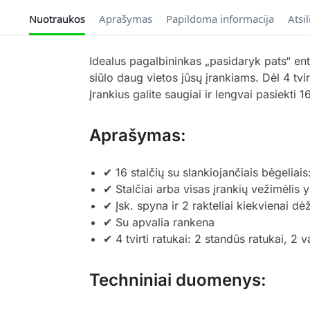
Nuotraukos
Aprašymas
Papildoma informacija
Atsi
Idealus pagalbininkas „pasidaryk pats“ en
siūlo daug vietos jūsų įrankiams. Dėl 4 tvir
Įrankius galite saugiai ir lengvai pasiekti 16
Aprašymas:
✔ 16 stalčių su slankiojančiais bėgeliais
✔ Stalčiai arba visas įrankių vežimėlis 
✔ Įsk. spyna ir 2 rakteliai kiekvienai dė
✔ Su apvalia rankena
✔ 4 tvirti ratukai: 2 standūs ratukai, 2 
Techniniai duomenys: