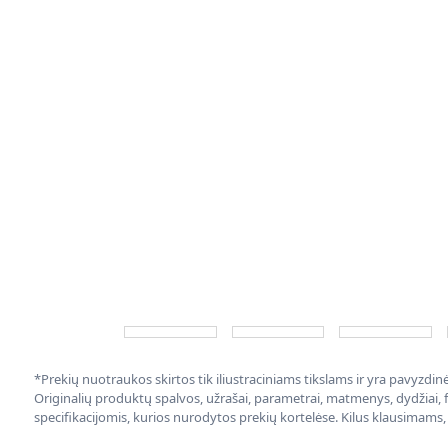
*Prekių nuotraukos skirtos tik iliustraciniams tikslams ir yra pavyzdi
Originalių produktų spalvos, užrašai, parametrai, matmenys, dydžiai, fu
specifikacijomis, kurios nurodytos prekių kortelėse. Kilus klausimams