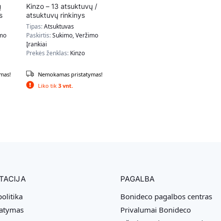
ų
Kinzo – 13 atsuktuvų /
s
atsuktuvų rinkinys
Tipas:
Atsuktuvas
imo
Paskirtis:
Sukimo, Veržimo
Įrankiai
Prekės ženklas:
Kinzo
mas!
Nemokamas pristatymas!
Liko tik
3 vnt.
TACIJA
PAGALBA
olitika
Bonideco pagalbos centras
tatymas
Privalumai Bonideco