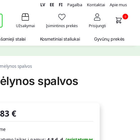
LV
EE
FI
Pagalba
Kontaktai
Apie mus
i
0
Užsakymai
Įsimintinos prekės
Prisijungti
šomieji stalai
Kosmetiniai staliukai
Gyvūnų prekės
mėlynos spalvos
ėlynos spalvos
,83
€
ime
tatymo laikas į namus:
4-8 d. d.
(pristatymas