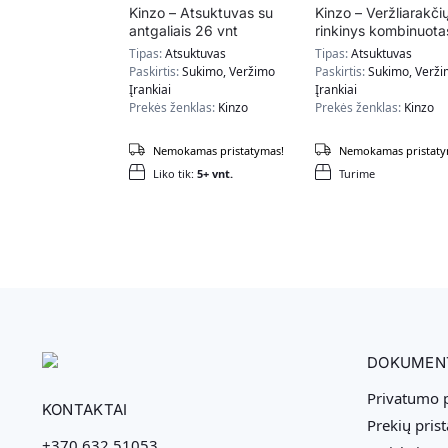
Kinzo – Atsuktuvas su
Kinzo – Veržliarakči
antgaliais 26 vnt
rinkinys kombinuota
8vnt 8-19 CV
Tipas:
Atsuktuvas
Tipas:
Atsuktuvas
Paskirtis:
Sukimo, Veržimo
Paskirtis:
Sukimo, Verž
Įrankiai
Įrankiai
Prekės ženklas:
Kinzo
Prekės ženklas:
Kinzo
Nemokamas pristatymas!
Nemokamas pristaty
Liko tik:
5+ vnt.
Turime
DOKUMEN
Privatumo p
KONTAKTAI
Prekių pris
+370 632 51053