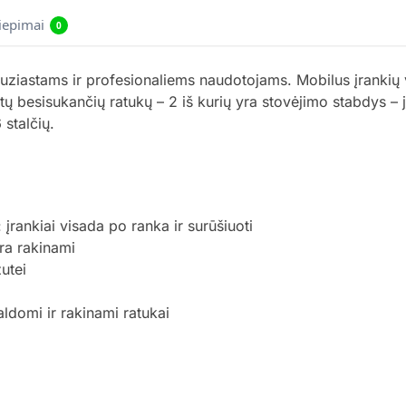
liepimai
0
tuziastams ir profesionaliems naudotojams. Mobilus įrankių
tų besisukančių ratukų – 2 iš kurių yra stovėjimo stabdys – jį
 stalčių.
: įrankiai visada po ranka ir surūšiuoti
yra rakinami
žutei
valdomi ir rakinami ratukai