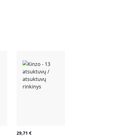
29,71
€