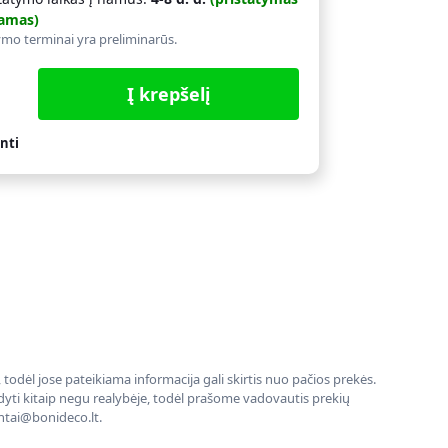
amas)
ymo terminai yra preliminarūs.
Į krepšelį
nti
todėl jose pateikiama informacija gali skirtis nuo pačios prekės.
rodyti kitaip negu realybėje, todėl prašome vadovautis prekių
entai@bonideco.lt.