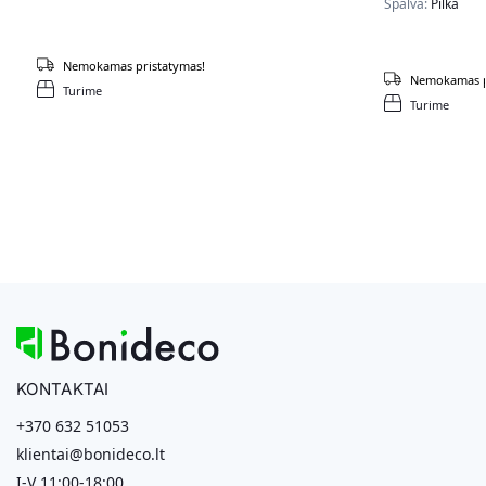
Spalva:
Pilka
Nemokamas pristatymas!
Nemokamas p
Turime
Turime
KONTAKTAI
+370 632 51053
klientai@bonideco.lt
I-V 11:00-18:00