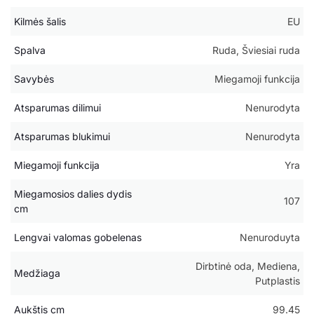
Kilmės šalis
EU
Spalva
Ruda, Šviesiai ruda
Savybės
Miegamoji funkcija
Atsparumas dilimui
Nenurodyta
Atsparumas blukimui
Nenurodyta
Miegamoji funkcija
Yra
Miegamosios dalies dydis
107
cm
Lengvai valomas gobelenas
Nenuroduyta
Dirbtinė oda, Mediena,
Medžiaga
Putplastis
Aukštis cm
99.45