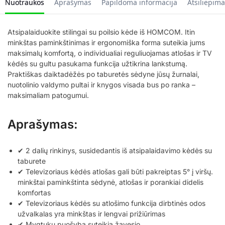
Nuotraukos
Aprašymas
Papildoma informacija
Atsiliepima
Atsipalaiduokite stilingai su poilsio kėde iš HOMCOM. Itin
minkštas paminkštinimas ir ergonomiška forma suteikia jums
maksimalų komfortą, o individualiai reguliuojamas atlošas ir TV
kėdės su gultu pasukama funkcija užtikrina lankstumą.
Praktiškas daiktadėžės po taburetės sėdyne jūsų žurnalai,
nuotolinio valdymo pultai ir knygos visada bus po ranka –
maksimaliam patogumui.
Aprašymas:
✔ 2 dalių rinkinys, susidedantis iš atsipalaidavimo kėdės su
taburete
✔ Televizoriaus kėdės atlošas gali būti pakreiptas 5° į viršų.
minkštai paminkštinta sėdynė, atlošas ir porankiai didelis
komfortas
✔ Televizoriaus kėdės su atlošimo funkcija dirbtinės odos
užvalkalas yra minkštas ir lengvai prižiūrimas
✔ Mygtukų puošyba suteikia žavesio