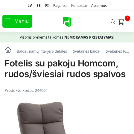
LV
EE
FI
Pagalba
Kontaktai
Apie mus
0
Meniu
Visoms prekėms taikomas
NEMOKAMAS PRISTATYMAS!
Baldai, namų interjero detalės
Svetainės baldai
Svetainės foteliai
/
/
/
Fotelis su pakoju Homcom,
rudos/šviesiai rudos spalvos
Produkto kodas:
244004