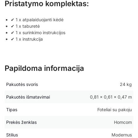
Pristatymo komplektas:
✔ 1 x atpalaiduojanti kėdė
✔ 1 x taburetė
✔ 1 x surinkimo instrukcijos
✔ 1 x instrukcija
Papildoma informacija
Pakuotės svoris
24 kg
Pakuotės išmatavimai
0,81 × 0,61 × 0,47 m
Tipas
Foteliai su pakoju
Prekės ženklas
Homcom
Stilius
Modernus