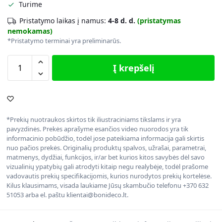
Turime
Pristatymo laikas į namus:
4-8 d. d.
(pristatymas
nemokamas)
*Pristatymo terminai yra preliminarūs.
Į krepšelį
*Prekių nuotraukos skirtos tik iliustraciniams tikslams ir yra
pavyzdinės. Prekės aprašyme esančios video nuorodos yra tik
informacinio pobūdžio, todėl jose pateikiama informacija gali skirtis
nuo pačios prekės. Originalių produktų spalvos, užrašai, parametrai,
matmenys, dydžiai, funkcijos, ir/ar bet kurios kitos savybės dėl savo
vizualinių ypatybių gali atrodyti kitaip negu realybėje, todėl prašome
vadovautis prekių specifikacijomis, kurios nurodytos prekių kortelėse.
Kilus klausimams, visada laukiame Jūsų skambučio telefonu +370 632
51053 arba el. paštu klientai@bonideco.lt.