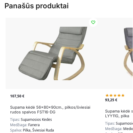
Panašūs produktai
107,50
€
93,25
€
Supama kėdė 56x80x90cm., pilkos/šviesiai
Supama kėdė su
rudos spalvos FST16-DG
LYY11G, pilka
Tipas:
Supamosios Kėdės
Tipas:
Supamosi
Medžiaga:
Fanera
Medžiaga:
Medie
Spalva:
Pilka, Šviesiai Ruda