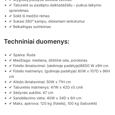
✔ Taburetė su paslėptu daiktadėžėliu – puikus laikymo
sprendimas
✔ Solid iš medžio rėmas
✔ Sukasi 360° kampu, didesniam lankstumui
✔ Reikalingas surinkimas
Techniniai duomenys:
✔ Spalva: Ruda
✔ Medžiaga: mediena, dirbtinė oda, porolonas
✔ Fotelio išmatavimai: (sėdimoje padėtyje)86D0 W x9H cm
✔ Fotelio matmenys: (gulimoje padėtyje) 80W x 107D x 96H
cm
✔ Atlošo išmatavimai: 50W x 71H cm
✔ Taburetės matmenys: 47W x 42D x5 cmli
✔ Sėdynės aukštis: 47 cm
✔ Sandėliavimo vieta: 40W x 34D x 6H cm
✔ Maks. apkrova: 120 kg (fotelis), 100 kg (taburetė)