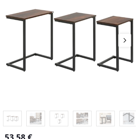
53,58
€