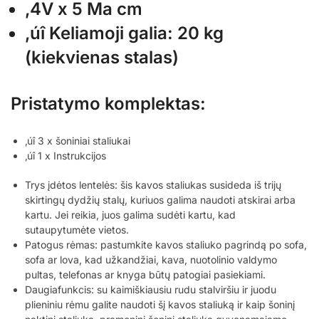
‚4V x 5 Ma cm
‚úî Keliamoji galia: 20 kg
(kiekvienas stalas)
Pristatymo komplektas:
‚úî 3 x šoniniai staliukai
‚úî 1 x Instrukcijos
Trys įdėtos lentelės: šis kavos staliukas susideda iš trijų
skirtingų dydžių stalų, kuriuos galima naudoti atskirai arba
kartu. Jei reikia, juos galima sudėti kartu, kad
sutaupytumėte vietos.
Patogus rėmas: pastumkite kavos staliuko pagrindą po sofa,
sofa ar lova, kad užkandžiai, kava, nuotolinio valdymo
pultas, telefonas ar knyga būtų patogiai pasiekiami.
Daugiafunkcis: su kaimiškiausiu rudu stalviršiu ir juodu
plieniniu rėmu galite naudoti šį kavos staliuką ir kaip šoninį