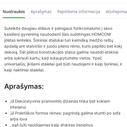
Nuotraukos
Aprašymas
Papildoma informacija
Atsiliepima
Suteikite daugiau stiliaus ir patogaus funkcionalumo į savo
kasdienį gyvenimą naudodami šias sudėtingas HOMCOM
įdėtas lenteles. Šoniniai staliukai turi kaimišką medžio raštų
apdailą ant stalviršio ir juodo plieno rėmo, kuris papildo bet kokį
dekorą. Dėl įdėtos konstrukcijos stalus galima naudoti atskirai
arba sukrauti kartu, kad sutaupytumėte vietos. Ypač
universalūs, įkišami staleliai gali būti naudojami ir kaip šoniniai, ir
kaip naktiniai staleliai.
Aprašymas:
‚úî Dekoratyvinis pramoninis dizainas tinka bet kokiam
interjerui
‚úî Praktiškos formos rėmas: pagrindą galima stumti po sofa
arba lova
‚ gali būti naudojamas kaip atskiras Įrenginys