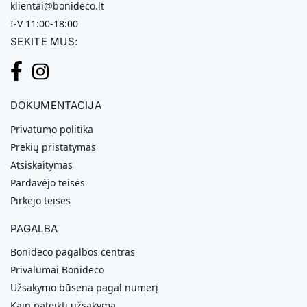
klientai@bonideco.lt
I-V 11:00-18:00
SEKITE MUS:
DOKUMENTACIJA
Privatumo politika
Prekių pristatymas
Atsiskaitymas
Pardavėjo teisės
Pirkėjo teisės
PAGALBA
Bonideco pagalbos centras
Privalumai Bonideco
Užsakymo būsena pagal numerį
Kaip pateikti užsakymą