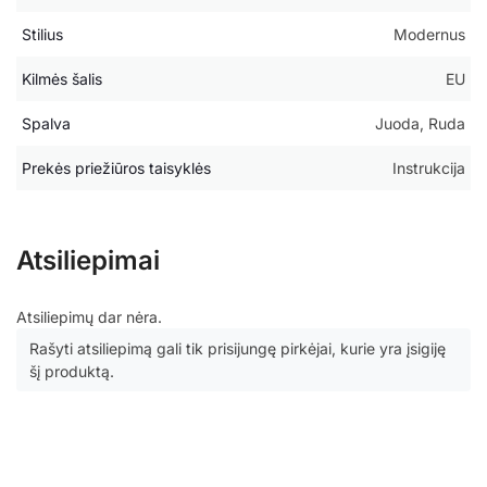
Stilius
Modernus
Kilmės šalis
EU
Spalva
Juoda, Ruda
Prekės priežiūros taisyklės
Instrukcija
Atsiliepimai
Atsiliepimų dar nėra.
Rašyti atsiliepimą gali tik prisijungę pirkėjai, kurie yra įsigiję
šį produktą.