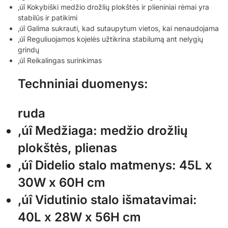
‚úî Kokybiški medžio drožlių plokštės ir plieniniai rėmai yra
stabilūs ir patikimi
‚úî Galima sukrauti, kad sutaupytum vietos, kai nenaudojama
‚úî Reguliuojamos kojelės užtikrina stabilumą ant nelygių
grindų
‚úî Reikalingas surinkimas
Techniniai duomenys:
ruda
‚úî Medžiaga: medžio drožlių
plokštės, plienas
‚úî Didelio stalo matmenys: 45L x
30W x 60H cm
‚úî Vidutinio stalo išmatavimai:
40L x 28W x 56H cm