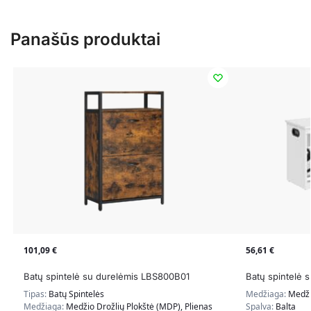
Panašūs produktai
101,09
€
56,61
€
Batų spintelė su durelėmis LBS800B01
Batų spintelė 
Tipas:
Batų Spintelės
Medžiaga:
Medži
Medžiaga:
Medžio Drožlių Plokštė (MDP), Plienas
Spalva:
Balta