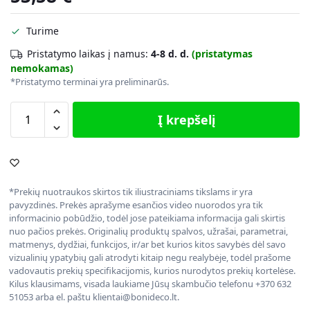
Turime
Pristatymo laikas į namus:
4-8 d. d.
(pristatymas
nemokamas)
*Pristatymo terminai yra preliminarūs.
Į krepšelį
*Prekių nuotraukos skirtos tik iliustraciniams tikslams ir yra
pavyzdinės. Prekės aprašyme esančios video nuorodos yra tik
informacinio pobūdžio, todėl jose pateikiama informacija gali skirtis
nuo pačios prekės. Originalių produktų spalvos, užrašai, parametrai,
matmenys, dydžiai, funkcijos, ir/ar bet kurios kitos savybės dėl savo
vizualinių ypatybių gali atrodyti kitaip negu realybėje, todėl prašome
vadovautis prekių specifikacijomis, kurios nurodytos prekių kortelėse.
Kilus klausimams, visada laukiame Jūsų skambučio telefonu +370 632
51053 arba el. paštu klientai@bonideco.lt.