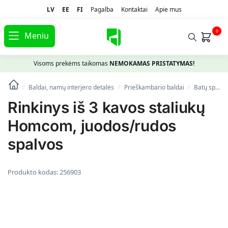
LV
EE
FI
Pagalba
Kontaktai
Apie mus
0
Meniu
Visoms prekėms taikomas
NEMOKAMAS PRISTATYMAS!
Baldai, namų interjero detalės
Prieškambario baldai
Batų spintelės, lentynos ir suolai
/
/
/
Rinkinys iš 3 kavos staliukų
Homcom, juodos/rudos
spalvos
Produkto kodas:
256903