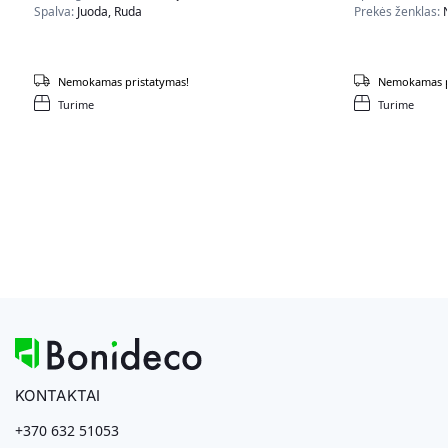
Spalva:
Juoda, Ruda
Prekės ženklas:
Nemokamas pristatymas!
Nemokamas p
Turime
Turime
KONTAKTAI
+370 632 51053