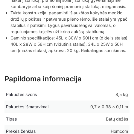
naktinį staliuką, pramoninį šoninį staliuką gyvenamajame
kambaryje arba kaip šoninį pramoninį staliuką. miegamasis.
Tvirta konstrukcija: pagaminti iš aukštos kokybės medžio
drožlių plokštės ir patvaraus plieno rėmo, šie stalai yra ypač
stabilūs ir patikimi. Lygus paviršius lengvai valomas, o
reguliuojamos kojelės užtikrina aukštą stabilumą.
Gaminio specifikacijos: 45L x 30W x 60H cm (didelis stalas),
40L x 28W x 56H cm (vidutinis stalas), 34L x 25W x 50H
cm (mažas stalas), apkrova: 20 kg. Reikalingas surinkimas.
Papildoma informacija
Pakuotės svoris
8,5 kg
Pakuotės išmatavimai
0,7 × 0,38 × 0,11 m
Tipas
Batų dėžės
Prekės ženklas
Homcom