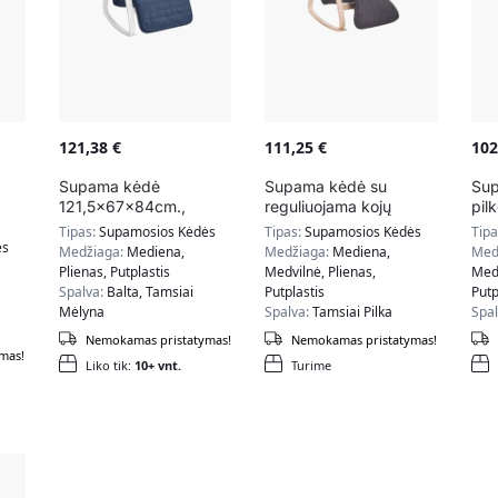
121,38
€
111,25
€
10
Supama kėdė
Supama kėdė su
Su
121,5x67x84cm.,
reguliuojama kojų
pil
baltos/tamsiai mėlynos
atrama LYY42GYZ,
Tipas:
Supamosios Kėdės
Tipas:
Supamosios Kėdės
Tip
a
spalvos
tamsiai pilkos spalvos
ės
Medžiaga:
Mediena,
Medžiaga:
Mediena,
Med
Plienas, Putplastis
Medvilnė, Plienas,
Medv
Spalva:
Balta, Tamsiai
Putplastis
Putp
Mėlyna
Spalva:
Tamsiai Pilka
Spa
Nemokamas pristatymas!
Nemokamas pristatymas!
mas!
Liko tik:
10+ vnt.
Turime