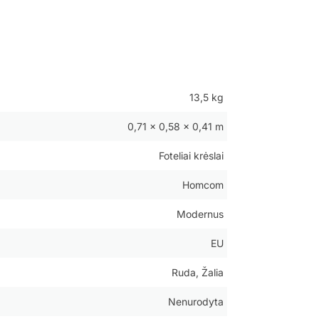
13,5 kg
0,71 × 0,58 × 0,41 m
Foteliai krėslai
Homcom
Modernus
EU
Ruda, Žalia
Nenurodyta