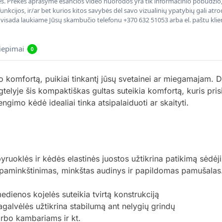
nės. Prekės aprašyme esančios video nuorodos yra tik informacinio pobūdžio, 
nkcijos, ir/ar bet kurios kitos savybės dėl savo vizualinių ypatybių gali at
, visada laukiame Jūsų skambučio telefonu +370 632 51053 arba el. paštu kli
liepimai
0
komfortą, puikiai tinkantį jūsų svetainei ar miegamajam. Dė
lyje šis kompaktiškas gultas suteikia komfortą, kuris prisi
engimo kėdė idealiai tinka atsipalaiduoti ar skaityti.
pyruoklės ir kėdės elastinės juostos užtikrina patikimą sėdė
paminkštinimas, minkštas audinys ir papildomas pamušalas.
ienos kojelės suteikia tvirtą konstrukciją
alvėlės užtikrina stabilumą ant nelygių grindų
bo kambariams ir kt.