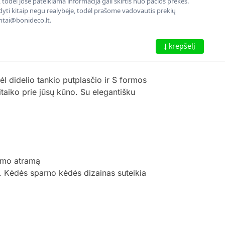
todėl jose pateikiama informacija gali skirtis nuo pačios prekės.
rodyti kitaip negu realybėje, todėl prašome vadovautis prekių
entai@bonideco.lt.
Į krepšelį
l didelio tankio putplasčio ir S formos
taiko prie jūsų kūno. Su elegantišku
jimo atramą
 Kėdės sparno kėdės dizainas suteikia