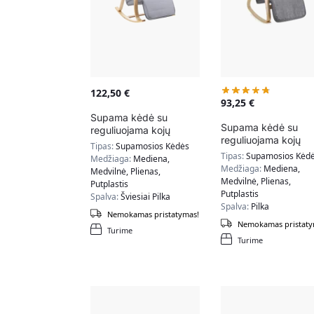
122,50
€
93,25
€
Supama kėdė su
Supama kėdė su
reguliuojama kojų
reguliuojama kojų
atrama LYY41G,
Tipas:
Supamosios Kėdės
atrama LYY11G, pilk
šviesiai pilka
Tipas:
Supamosios Kėd
Medžiaga:
Mediena,
Medžiaga:
Mediena,
Medvilnė, Plienas,
Medvilnė, Plienas,
Putplastis
Putplastis
Spalva:
Šviesiai Pilka
Spalva:
Pilka
Nemokamas pristatymas!
Nemokamas pristaty
Turime
Turime