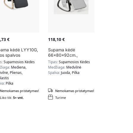
2,73
€
118,10
€
pama kėdė LYY10G,
Supama kėdė
kos spalvos
66x80x92cm.,
pilkos/juodos spalvos
as:
Supamosios Kėdės
Tipas:
Supamosios Kėdės
FST20-HG
žiaga:
Mediena,
Medžiaga:
Medvilnė
ilnė, Plienas,
Spalva:
Juoda, Pilka
lastis
lva:
Pilka
Nemokamas pristatymas!
Nemokamas pristatymas!
Liko tik:
5+ vnt.
Turime