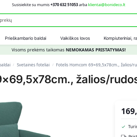
Susisiekite su mumis
+370 632 51053
arba
klientai@bonideco.lt
Ieškot
Prieškambario baldai
Vaikiškos lovos
Kompiuteriniai, ra
Visoms prekėms taikomas
NEMOKAMAS PRISTATYMAS!
baldai
Svetainės foteliai
Fotelis Homcom 69×69,5x78cm., žalios/r
/
/
×69,5x78cm., žalios/rudo
169
Tur
Pris