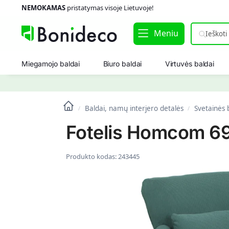
NEMOKAMAS
pristatymas visoje Lietuvoje!
Meniu
Miegamojo baldai
Biuro baldai
Virtuvės baldai
Baldai, namų interjero detalės
Svetainės 
/
/
Fotelis Homcom 69
Produkto kodas:
243445