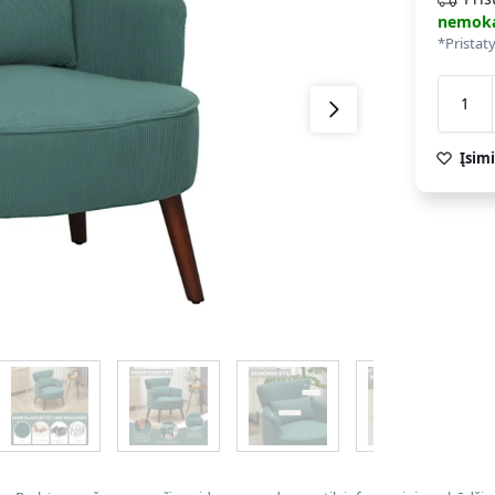
nemok
*Pristat
Įsimi