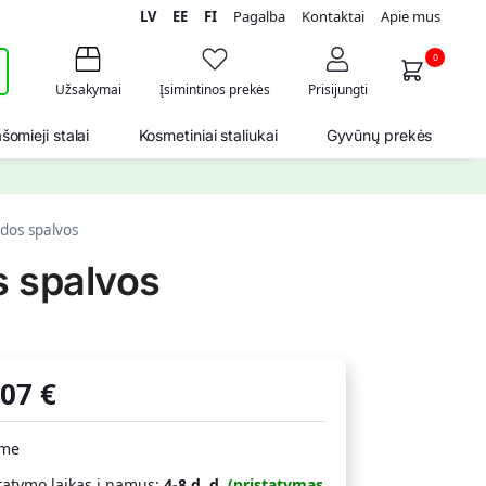
LV
EE
FI
Pagalba
Kontaktai
Apie mus
i
0
Užsakymai
Įsimintinos prekės
Prisijungti
šomieji stalai
Kosmetiniai staliukai
Gyvūnų prekės
udos spalvos
s spalvos
,07
€
ime
tatymo laikas į namus:
4-8 d. d.
(pristatymas