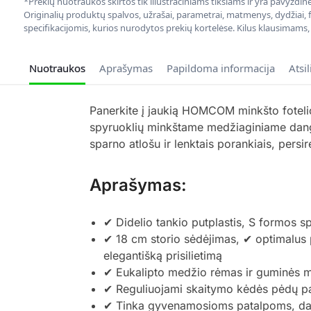
*Prekių nuotraukos skirtos tik iliustraciniams tikslams ir yra pavyzdi
Originalių produktų spalvos, užrašai, parametrai, matmenys, dydžiai, fu
specifikacijomis, kurios nurodytos prekių kortelėse. Kilus klausimams
Nuotraukos
Aprašymas
Papildoma informacija
Atsi
Panerkite į jaukią HOMCOM minkšto fotelio 
spyruoklių minkštame medžiaginiame dangte
sparno atlošu ir lenktais porankiais, persir
Aprašymas:
✔ Didelio tankio putplastis, S formos s
✔ 18 cm storio sėdėjimas, ✔ optimalus 
elegantišką prisilietimą
✔ Eukalipto medžio rėmas ir guminės med
✔ Reguliuojami skaitymo kėdės pėdų pag
✔ Tinka gyvenamosioms patalpoms, dar