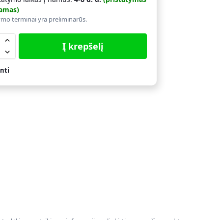
amas)
ymo terminai yra preliminarūs.
Į krepšelį
nti