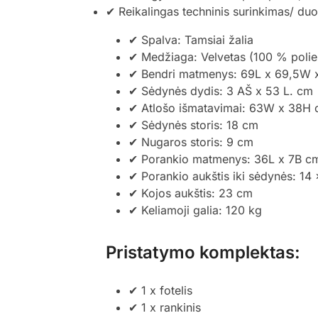
✔ Reikalingas techninis surinkimas/ du
✔ Spalva: Tamsiai žalia
✔ Medžiaga: Velvetas (100 % polie
✔ Bendri matmenys: 69L x 69,5W 
✔ Sėdynės dydis: 3 AŠ x 53 L. cm
✔ Atlošo išmatavimai: 63W x 38H
✔ Sėdynės storis: 18 cm
✔ Nugaros storis: 9 cm
✔ Porankio matmenys: 36L x 7B c
✔ Porankio aukštis iki sėdynės: 1
✔ Kojos aukštis: 23 cm
✔ Keliamoji galia: 120 kg
Pristatymo komplektas:
✔ 1 x fotelis
✔ 1 x rankinis