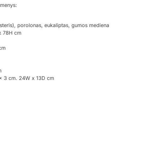
omenys:
steris), porolonas, eukaliptas, gumos mediena
x 78H cm
 cm
m
4 x 3 cm. 24W x 13D cm