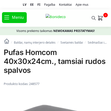
LV
EE
FI
Pagalba
Kontaktai
Apie mus
0
Meniu
Visoms prekėms taikomas
NEMOKAMAS PRISTATYMAS!
Baldai, namų interjero detalės
Svetainės baldai
Sėdmaišiai ir pufai
/
/
/
Pufas Homcom
40x30x24cm., tamsiai rudos
spalvos
Produkto kodas:
248577