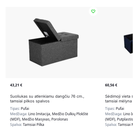
43,21
€
60,56
€
Suoliukas su atlenkiamu dangčiu 76 cm.,
Sėdimoji vieta 
tamsiai pilkos spalvos
tamsiai mėlyna
Tipas:
Pufai
Tipas:
Pufai
Medžiaga:
Lino Imitacija, Medžio Dulkių Plokštė
Medžiaga:
Lino I
(MDF), Medžio Masyvas, Porolonas
(MDF), Putplastis
Spalva:
Tamsiai Pilka
Spalva:
Tamsiai 