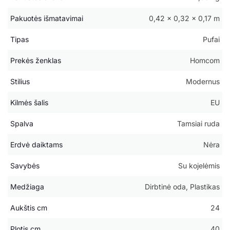
Pakuotės išmatavimai
0,42 × 0,32 × 0,17 m
Tipas
Pufai
Prekės ženklas
Homcom
Stilius
Modernus
Kilmės šalis
EU
Spalva
Tamsiai ruda
Erdvė daiktams
Nėra
Savybės
Su kojelėmis
Medžiaga
Dirbtinė oda, Plastikas
Aukštis cm
24
Plotis cm
40