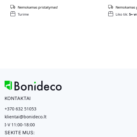
Nemokamas pristatymas!
Nemokamas p
Turime
Liko tik:
5+ vn
KONTAKTAI
+370 632 51053
klientai@bonideco.lt
I-V 11:00-18:00
SEKITE MUS: