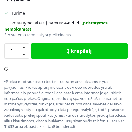
Turime
Pristatymo laikas į namus:
4-8 d. d.
(pristatymas
nemokamas)
*Pristatymo terminai yra preliminarūs.
Į krepšelį
*Prekių nuotraukos skirtos tik iliustraciniams tikslams ir yra
pavyzdinės. Prekės aprašyme esančios video nuorodos yra tik
informacinio pobūdžio, todėl jose pateikiama informacija gali skirtis
nuo pačios prekės. Originalių produktų spalvos, užrašai, parametrai,
matmenys, dydžiai, funkcijos, ir/ar bet kurios kitos savybės dėl savo
vizualinių ypatybių gali atrodyti kitaip negu realybėje, todėl prašome
vadovautis prekių specifikacijomis, kurios nurodytos prekių kortelėse.
Kilus klausimams, visada laukiame Jūsų skambučio telefonu +370 632
51053 arba el. paštu klientai@bonideco.lt.