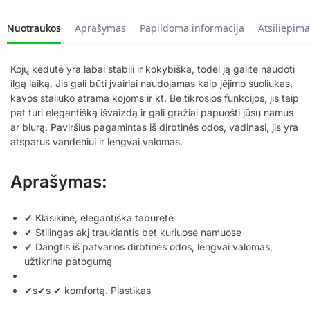
Nuotraukos
Aprašymas
Papildoma informacija
Atsiliepima
Kojų kėdutė yra labai stabili ir kokybiška, todėl ją galite naudoti
ilgą laiką. Jis gali būti įvairiai naudojamas kaip įėjimo suoliukas,
kavos staliuko atrama kojoms ir kt. Be tikrosios funkcijos, jis taip
pat turi elegantišką išvaizdą ir gali gražiai papuošti jūsų namus
ar biurą. Paviršius pagamintas iš dirbtinės odos, vadinasi, jis yra
atsparus vandeniui ir lengvai valomas.
Aprašymas:
✔ Klasikinė, elegantiška taburetė
✔ Stilingas akį traukiantis bet kuriuose namuose
✔ Dangtis iš patvarios dirbtinės odos, lengvai valomas,
užtikrina patogumą
✔s✔s ✔ komfortą. Plastikas