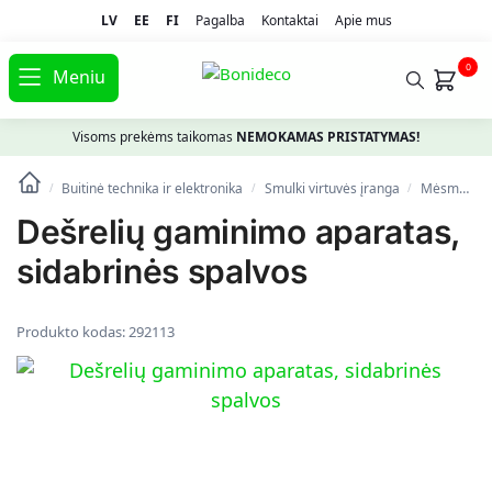
LV
EE
FI
Pagalba
Kontaktai
Apie mus
0
Meniu
Visoms prekėms taikomas
NEMOKAMAS PRISTATYMAS!
Buitinė technika ir elektronika
Smulki virtuvės įranga
Mėsmalės
/
/
/
Dešrelių gaminimo aparatas,
sidabrinės spalvos
Produkto kodas:
292113