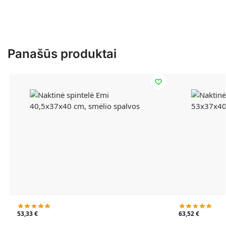
Panašūs produktai
53,33
€
63,52
€