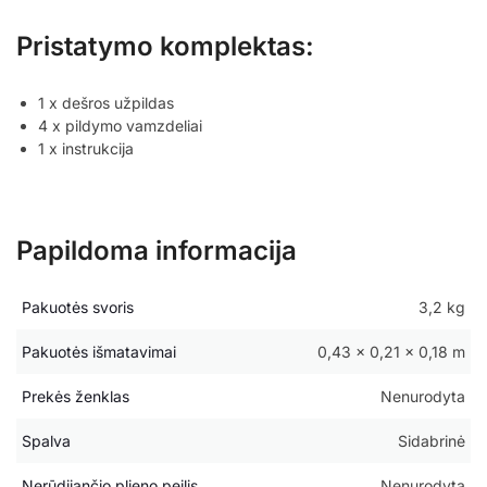
Pristatymo komplektas:
1 x dešros užpildas
4 x pildymo vamzdeliai
1 x instrukcija
Papildoma informacija
Pakuotės svoris
3,2 kg
Pakuotės išmatavimai
0,43 × 0,21 × 0,18 m
Prekės ženklas
Nenurodyta
Spalva
Sidabrinė
Nerūdijančio plieno peilis
Nenurodyta