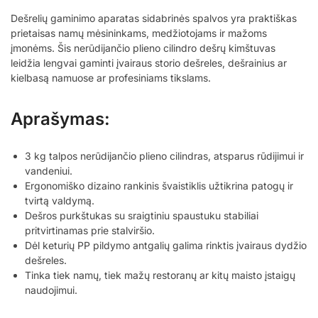
Dešrelių gaminimo aparatas sidabrinės spalvos yra praktiškas
prietaisas namų mėsininkams, medžiotojams ir mažoms
įmonėms. Šis nerūdijančio plieno cilindro dešrų kimštuvas
leidžia lengvai gaminti įvairaus storio dešreles, dešrainius ar
kielbasą namuose ar profesiniams tikslams.
Aprašymas:
3 kg talpos nerūdijančio plieno cilindras, atsparus rūdijimui ir
vandeniui.
Ergonomiško dizaino rankinis švaistiklis užtikrina patogų ir
tvirtą valdymą.
Dešros purkštukas su sraigtiniu spaustuku stabiliai
pritvirtinamas prie stalviršio.
Dėl keturių PP pildymo antgalių galima rinktis įvairaus dydžio
dešreles.
Tinka tiek namų, tiek mažų restoranų ar kitų maisto įstaigų
naudojimui.