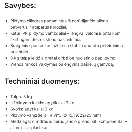
Savybės:
Pildymo cilindras pagamintas iš nerūdijančio plieno –
patvarus ir atsparus korozijai.
Keturi PP pildymo vamzdeliai – lengvai valomi ir pritaikomi
skirtingam dešros storio pasirinkimui.
Sraigtinis spaustukas užtikrina stabilų aparato pritvirtinimą
prie stalo.
3 kg talpa leidžia greitai dirbti be nuolatinio papildymo.
Vienos rankos valdymas palengvina dešrelių gamybą.
Techniniai duomenys:
Talpa: 3 kg
Užpildymo kiekis: apytiksliai 3 kg
Svoris: apytiksliai 3 kg
Pildymo vamzdeliai: 4 vnt. (Ø 15/19/22/25 mm)
Medžiaga: cilindras iš nerūdijančio plieno, kiti komponentai –
aliuminis ir plastikas