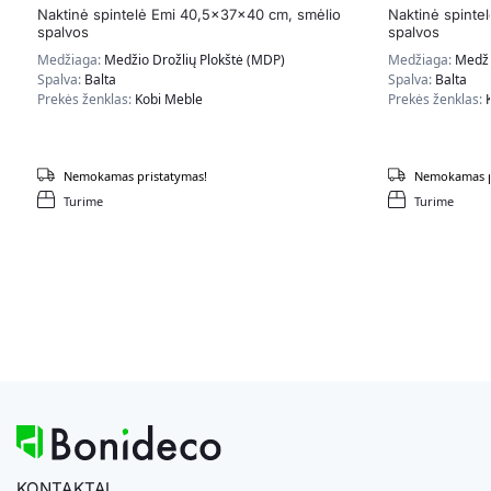
Naktinė spintelė Emi 40,5x37x40 cm, smėlio
Naktinė spinte
spalvos
spalvos
Medžiaga:
Medžio Drožlių Plokštė (MDP)
Medžiaga:
Medži
Spalva:
Balta
Spalva:
Balta
Prekės ženklas:
Kobi Meble
Prekės ženklas:
Nemokamas pristatymas!
Nemokamas p
Turime
Turime
KONTAKTAI