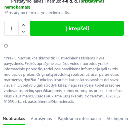
Pristatymo laikas į namus:
4-8 d. d.
(pristatymas
nemokamas)
*Pristatymo terminai yra preliminarūs.
Į krepšelį
*Prekių nuotraukos skirtos tik iliustraciniams tikslams ir yra
pavyzdinės. Prekės aprašyme esančios video nuorodos yra tik
informacinio pobūdžio, todėl jose pateikiama informacija gali skirtis
nuo pačios prekės. Originalių produktų spalvos, užrašai, parametrai,
matmenys, dydžiai, funkcijos, ir/ar bet kurios kitos savybės dėl savo
vizualinių ypatybių gali atrodyti kitaip negu realybėje, todėl prašome
vadovautis prekių specifikacijomis, kurios nurodytos prekių kortelėse.
Kilus klausimams, visada laukiame Jūsų skambučio telefonu +370 632
51053 arba el. paštu klientai@bonideco.lt.
Nuotraukos
Aprašymas
Papildoma informacija
Atsiliepima