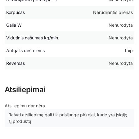
Korpusas
Nerūdijantis plienas
Galia W
Nenurodyta
Vidutinis našumas kg/min.
Nenurodyta
Antgalis dešrelėms
Taip
Reversas
Nenurodyta
Atsiliepimai
Atsiliepimų dar nėra.
Rašyti atsiliepimą gali tik prisijungę pirkėjai, kurie yra įsigiję
šį produktą.