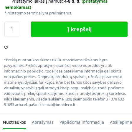
Pristatymo laikas į namus:
4-8 d. d.
(pristatymas
nemokamas)
*Pristatymo terminai yra preliminarūs.
Į krepšelį
*Prekių nuotraukos skirtos tik iliustraciniams tikslams ir yra
pavyzdinės. Prekės aprašyme esančios video nuorodos yra tik
informacinio pobūdžio, todėl jose pateikiama informacija gali skirtis
nuo pačios prekės. Originalių produktų spalvos, užrašai, parametrai,
matmenys, dydžiai, funkcijos, ir/ar bet kurios kitos savybės dėl savo
vizualinių ypatybių gali atrodyti kitaip negu realybėje, todėl prašome
vadovautis prekių specifikacijomis, kurios nurodytos prekių kortelėse.
Kilus klausimams, visada laukiame Jūsų skambučio telefonu +370 632
51053 arba el. paštu klientai@bonideco.lt.
Nuotraukos
Aprašymas
Papildoma informacija
Atsiliepima