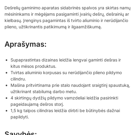
Dešrelių gaminimo aparatas sidabrinės spalvos yra skirtas namų
mėsininkams ir mėgėjams pasigaminti įvairių dešrų, dešrainių ar
kielbasų. Įrenginys pagamintas iš tvirto aliuminio ir nerūdijančio
plieno, užtikrinantis patikimumą ir ilgaamžiškumą.
Aprašymas:
Supaprastintas dizainas leidžia lengvai gaminti dešras ir
kitus mėsos produktus.
Tvirtas aliuminio korpusas su nerūdijančio plieno pildymo
cilindru.
Mašina pritvirtinama prie stalo naudojant sraigtinį spaustuką,
užtikrinant stabilumą darbo metu.
4 skirtingų dydžių pildymo vamzdeliai leidžia pasirinkti
pageidaujamą dešros storį.
1,5 kg talpos cilindras leidžia dirbti be būtinybės dažnai
papildyti.
Savybės: