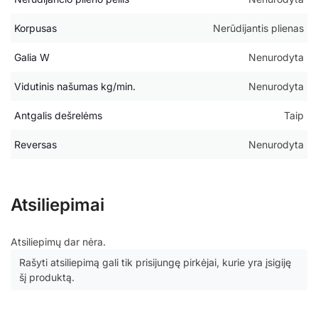
Korpusas
Nerūdijantis plienas
Galia W
Nenurodyta
Vidutinis našumas kg/min.
Nenurodyta
Antgalis dešrelėms
Taip
Reversas
Nenurodyta
Atsiliepimai
Atsiliepimų dar nėra.
Rašyti atsiliepimą gali tik prisijungę pirkėjai, kurie yra įsigiję
šį produktą.