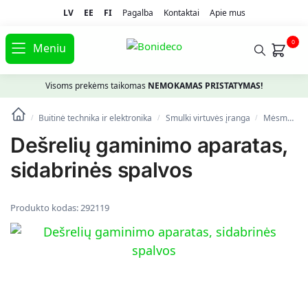
LV
EE
FI
Pagalba
Kontaktai
Apie mus
0
Meniu
Visoms prekėms taikomas
NEMOKAMAS PRISTATYMAS!
Buitinė technika ir elektronika
Smulki virtuvės įranga
Mėsmalės
/
/
/
Dešrelių gaminimo aparatas,
sidabrinės spalvos
Produkto kodas:
292119