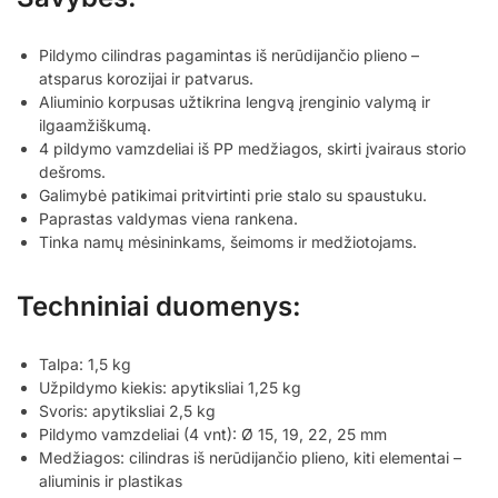
Pildymo cilindras pagamintas iš nerūdijančio plieno –
atsparus korozijai ir patvarus.
Aliuminio korpusas užtikrina lengvą įrenginio valymą ir
ilgaamžiškumą.
4 pildymo vamzdeliai iš PP medžiagos, skirti įvairaus storio
dešroms.
Galimybė patikimai pritvirtinti prie stalo su spaustuku.
Paprastas valdymas viena rankena.
Tinka namų mėsininkams, šeimoms ir medžiotojams.
Techniniai duomenys:
Talpa: 1,5 kg
Užpildymo kiekis: apytiksliai 1,25 kg
Svoris: apytiksliai 2,5 kg
Pildymo vamzdeliai (4 vnt): Ø 15, 19, 22, 25 mm
Medžiagos: cilindras iš nerūdijančio plieno, kiti elementai –
aliuminis ir plastikas