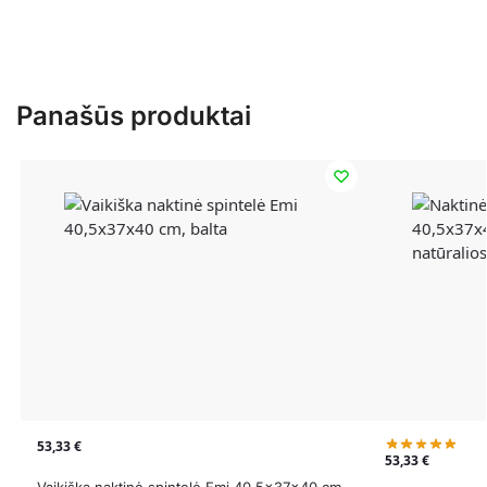
Panašūs produktai
53,33
€
53,33
€
Vaikiška naktinė spintelė Emi 40,5x37x40 cm,