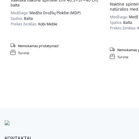
Naktinė spinte
balta
natūralios med
Medžiaga:
Medžio Drožlių Plokštė (MDP)
Medžiaga:
Medži
Spalva:
Balta
Spalva:
Balta
Prekės ženklas:
Kobi Meble
Prekės ženklas:
Nemokamas pristatymas!
Nemokamas p
Turime
Turime
KONTAKTAI