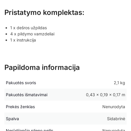
Pristatymo komplektas:
1 x dešros užpildas
4 x pildymo vamzdeliai
1 x instrukcija
Papildoma informacija
Pakuotės svoris
2,1 kg
Pakuotės išmatavimai
0,43 × 0,19 × 0,17 m
Prekės ženklas
Nenurodyta
Spalva
Sidabrinė
Nerūdijančio plieno peilis
Nenurodyta