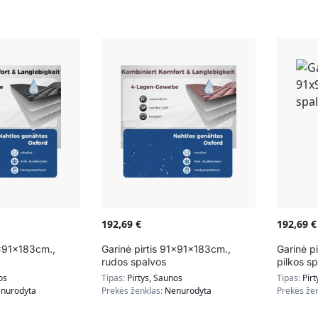
192,69
€
192,69
€
1x91x183cm.,
Garinė pirtis 91x91x183cm.,
Garinė p
rudos spalvos
pilkos s
os
Tipas:
Pirtys, Saunos
Tipas:
Pirt
nurodyta
Prekės ženklas:
Nenurodyta
Prekės že