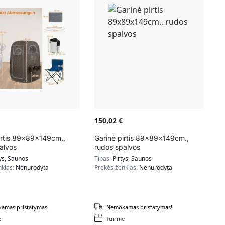
150,02
€
irtis 89x89x149cm.,
Garinė pirtis 89x89x149cm.,
alvos
rudos spalvos
ys, Saunos
Tipas:
Pirtys, Saunos
nklas:
Nenurodyta
Prekės ženklas:
Nenurodyta
amas pristatymas!
Nemokamas pristatymas!
e
Turime