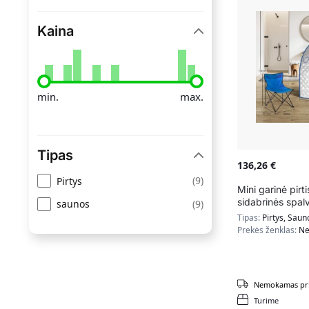
Kaina
min.
max.
Tipas
136,26
€
(
9
)
Pirtys
Mini garinė pir
sidabrinės spal
(
9
)
saunos
Tipas:
Pirtys, Saun
Prekės ženklas:
Ne
Nemokamas pri
Turime