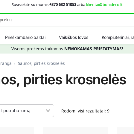
Susisiekite su mumis
+370 632 51053
arba
klientai@bonideco.lt
Ieškot
Prieškambario baldai
Vaikiškos lovos
Kompiuteriniai, ra
Visoms prekėms taikomas
NEMOKAMAS PRISTATYMAS!
 įranga
Saunos, pirties krosnelės
/
os, pirties krosnelės
Rodomi visi rezultatai: 9