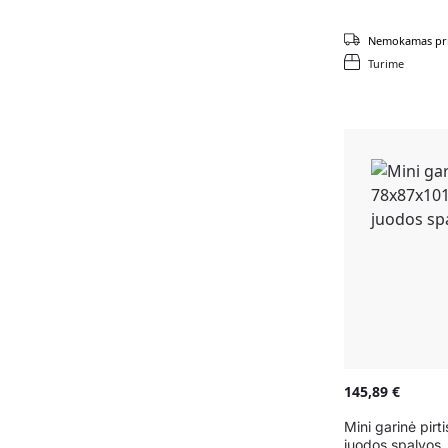
Nemokamas pri
Turime
145,89
€
Mini garinė pir
juodos spalvos