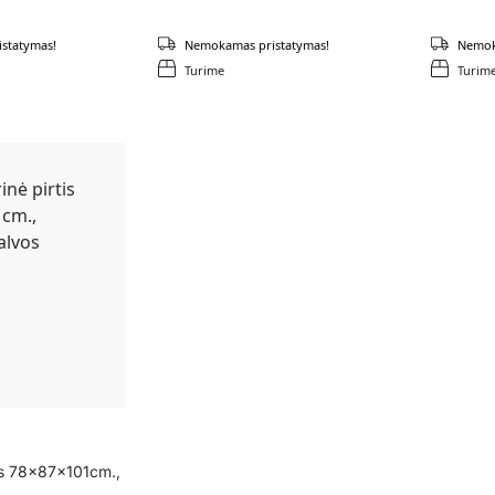
statymas!
Nemokamas pristatymas!
Nemok
Turime
Turim
tis 78x87x101cm.,