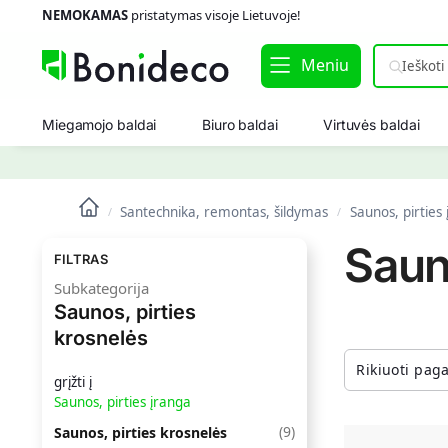
NEMOKAMAS
pristatymas visoje Lietuvoje!
Meniu
Miegamojo baldai
Biuro baldai
Virtuvės baldai
Santechnika, remontas, šildymas
Saunos, pirties
/
/
Saun
FILTRAS
Subkategorija
Saunos, pirties
krosnelės
grįžti į
Saunos, pirties įranga
(
9
)
Saunos, pirties krosnelės