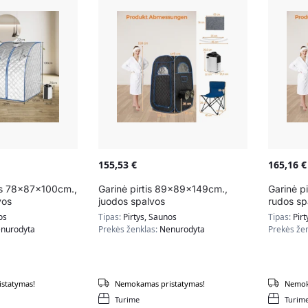
155,53
€
165,16
€
tis 78x87x100cm.,
Garinė pirtis 89x89x149cm.,
Garinė p
vos
juodos spalvos
rudos sp
os
Tipas:
Pirtys, Saunos
Tipas:
Pirt
nurodyta
Prekės ženklas:
Nenurodyta
Prekės že
statymas!
Nemokamas pristatymas!
Nemok
Turime
Turim