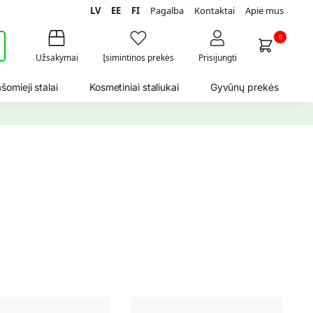
LV
EE
FI
Pagalba
Kontaktai
Apie mus
i
0
Užsakymai
Įsimintinos prekės
Prisijungti
šomieji stalai
Kosmetiniai staliukai
Gyvūnų prekės