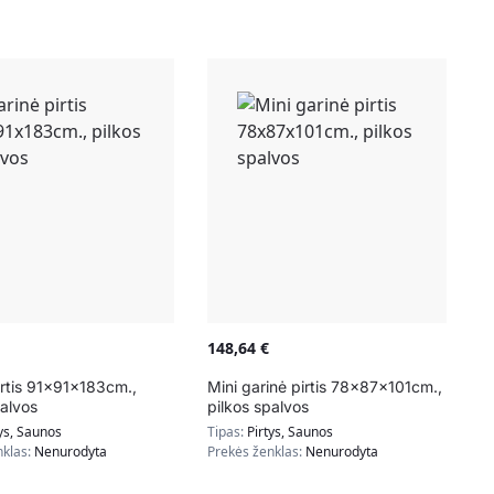
148,64
€
irtis 91x91x183cm.,
Mini garinė pirtis 78x87x101cm.,
palvos
pilkos spalvos
ys, Saunos
Tipas:
Pirtys, Saunos
nklas:
Nenurodyta
Prekės ženklas:
Nenurodyta