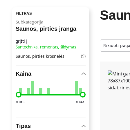
Sauno
FILTRAS
Subkategorija
Saunos, pirties įranga
grįžti į
Santechnika, remontas, šildymas
(
9
)
Saunos, pirties krosnelės
Kaina
min.
max.
Tipas