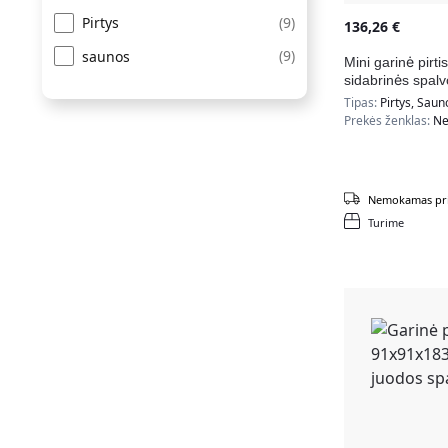
(
9
)
Pirtys
136,26
€
(
9
)
saunos
Mini garinė pirt
sidabrinės spal
Tipas:
Pirtys, Saun
Prekės ženklas:
Ne
Nemokamas pri
Turime