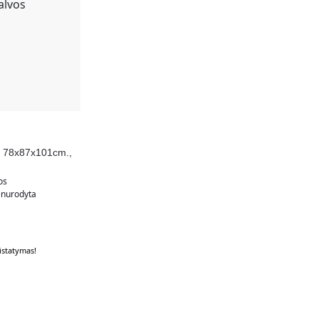
is 78x87x101cm.,
os
nurodyta
statymas!