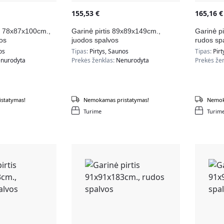
155,53
€
165,16
€
is 78x87x100cm.,
Garinė pirtis 89x89x149cm.,
Garinė p
vos
juodos spalvos
rudos sp
os
Tipas:
Pirtys, Saunos
Tipas:
Pirt
nurodyta
Prekės ženklas:
Nenurodyta
Prekės že
statymas!
Nemokamas pristatymas!
Nemok
Turime
Turim