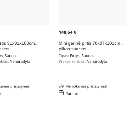
148,64
€
irtis 91x91x183cm.,
Mini garinė pirtis 78x87x101cm.,
alvos
pilkos spalvos
ys, Saunos
Tipas:
Pirtys, Saunos
nklas:
Nenurodyta
Prekės ženklas:
Nenurodyta
amas pristatymas!
Nemokamas pristatymas!
e
Turime