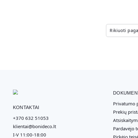
DOKUMEN
Privatumo p
KONTAKTAI
Prekių pris
+370 632 51053
Atsiskaitym
klientai@bonideco.lt
Pardavėjo t
I-V 11:00-18:00
Pirkėjo teis