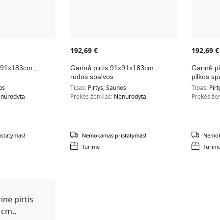
192,69
€
192,69
€
1x91x183cm.,
Garinė pirtis 91x91x183cm.,
Garinė p
rudos spalvos
pilkos sp
os
Tipas:
Pirtys, Saunos
Tipas:
Pirt
nurodyta
Prekės ženklas:
Nenurodyta
Prekės že
statymas!
Nemokamas pristatymas!
Nemok
Turime
Turim