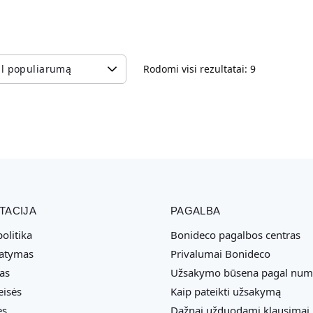
Rodomi visi rezultatai: 9
TACIJA
PAGALBA
olitika
Bonideco pagalbos centras
tatymas
Privalumai Bonideco
as
Užsakymo būsena pagal num
eisės
Kaip pateikti užsakymą
ės
Dažnai užduodami klausimai