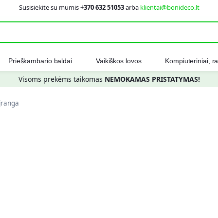
Susisiekite su mumis
+370 632 51053
arba
klientai@bonideco.lt
Ieškot
Prieškambario baldai
Vaikiškos lovos
Kompiuteriniai, ra
Visoms prekėms taikomas
NEMOKAMAS PRISTATYMAS!
 įranga