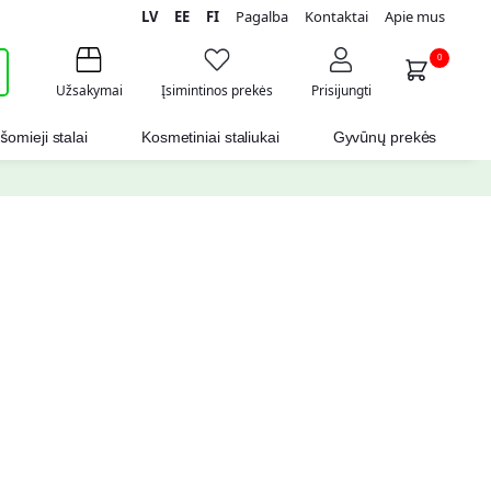
LV
EE
FI
Pagalba
Kontaktai
Apie mus
i
0
Užsakymai
Įsimintinos prekės
Prisijungti
šomieji stalai
Kosmetiniai staliukai
Gyvūnų prekės