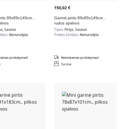
150,02
€
irtis 89x89x149cm.,
Garinė pirtis 89x89x149cm.,
alvos
rudos spalvos
ys, Saunos
Tipas:
Pirtys, Saunos
nklas:
Nenurodyta
Prekės ženklas:
Nenurodyta
amas pristatymas!
Nemokamas pristatymas!
e
Turime