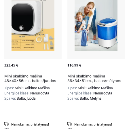
323,45
€
116,99
€
Mini skalbimo mašina
Mini skalbimo mašina
48x40x56cm., baltos/juodos
36x34x51cm., baltos/mėlynos
spalvos
spalvos
Tipas:
Mini Skalbimo Mašina
Tipas:
Mini Skalbimo Mašina
Energijos klasė:
Nenurodyta
Energijos klasė:
Nenurodyta
Spalva:
Balta, Juoda
Spalva:
Balta, Mėlyna
Nemokamas pristatymas!
Nemokamas pristatymas!