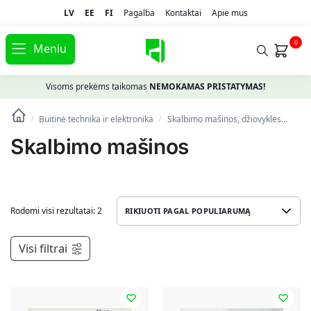
LV
EE
FI
Pagalba
Kontaktai
Apie mus
0
Meniu
Visoms prekėms taikomas
NEMOKAMAS PRISTATYMAS!
Buitinė technika ir elektronika
Skalbimo mašinos, džiovyklės
Ska
/
/
Skalbimo mašinos
Rodomi visi rezultatai: 2
Visi filtrai