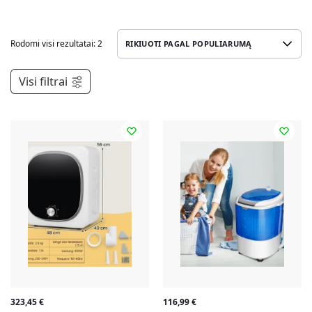
Rodomi visi rezultatai: 2
Visi filtrai
323,45
€
116,99
€