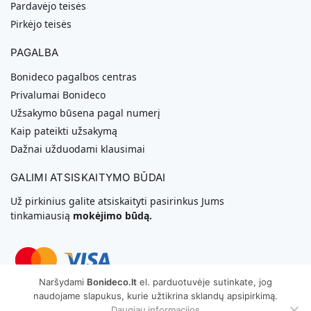
Pardavėjo teisės
Pirkėjo teisės
PAGALBA
Bonideco pagalbos centras
Privalumai Bonideco
Užsakymo būsena pagal numerį
Kaip pateikti užsakymą
Dažnai užduodami klausimai
GALIMI ATSISKAITYMO BŪDAI
Už pirkinius galite atsiskaityti pasirinkus Jums
tinkamiausią
mokėjimo būdą.
Naršydami
Bonideco.lt
el. parduotuvėje sutinkate, jog
naudojame slapukus, kurie užtikrina sklandų apsipirkimą.
Svetainių Kūrimas
Daugiau informacijos