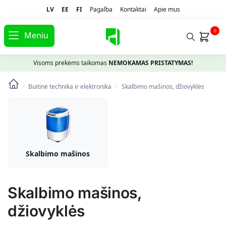
LV
EE
FI
Pagalba
Kontaktai
Apie mus
0
Meniu
Visoms prekėms taikomas
NEMOKAMAS PRISTATYMAS!
Buitinė technika ir elektronika
Skalbimo mašinos, džiovyklės
/
/
Skalbimo mašinos
Skalbimo mašinos,
džiovyklės