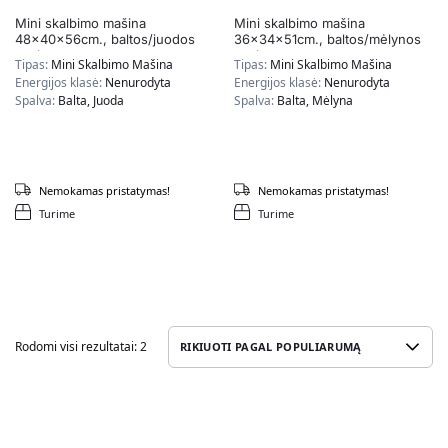
Mini skalbimo mašina
Mini skalbimo mašina
48x40x56cm., baltos/juodos
36x34x51cm., baltos/mėlynos
spalvos
spalvos
Tipas:
Mini Skalbimo Mašina
Tipas:
Mini Skalbimo Mašina
Energijos klasė:
Nenurodyta
Energijos klasė:
Nenurodyta
Spalva:
Balta, Juoda
Spalva:
Balta, Mėlyna
Nemokamas pristatymas!
Nemokamas pristatymas!
Turime
Turime
Rodomi visi rezultatai: 2