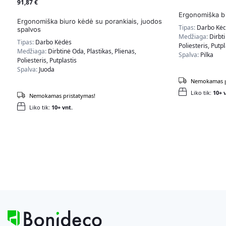
91,87
€
Ergonomiška bi
Ergonomiška biuro kėdė su porankiais, juodos
Tipas:
Darbo Kė
spalvos
Medžiaga:
Dirbti
Tipas:
Darbo Kėdės
Poliesteris, Putpl
Medžiaga:
Dirbtinė Oda, Plastikas, Plienas,
Spalva:
Pilka
Poliesteris, Putplastis
Spalva:
Juoda
Nemokamas p
Liko tik:
10+ v
Nemokamas pristatymas!
Liko tik:
10+ vnt.