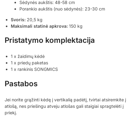
Sėdynės aukštis: 48-58 cm
Porankio aukštis (nuo sėdynės): 23-30 cm
Svoris:
20,5 kg
Maksimali statinė apkrova:
150 kg
Pristatymo komplektacija
1 x žaidimų kėdė
1 x priedų paketas
1 x rankinis SONGMICS
Pastabos
Jei norite grąžinti kėdę į vertikalią padėtį, tvirtai atsiremkite į
atlošą, nes priešingu atveju atlošas gali staigiai spragtelėti į
priekį.