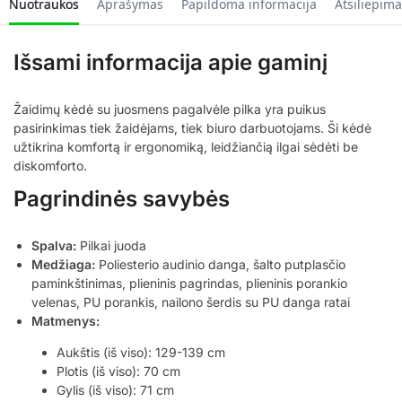
Nuotraukos
Aprašymas
Papildoma informacija
Atsiliepima
Išsami informacija apie gaminį
Žaidimų kėdė su juosmens pagalvėle pilka yra puikus
pasirinkimas tiek žaidėjams, tiek biuro darbuotojams. Ši kėdė
užtikrina komfortą ir ergonomiką, leidžiančią ilgai sėdėti be
diskomforto.
Pagrindinės savybės
Spalva:
Pilkai juoda
Medžiaga:
Poliesterio audinio danga, šalto putplasčio
paminkštinimas, plieninis pagrindas, plieninis porankio
velenas, PU porankis, nailono šerdis su PU danga ratai
Matmenys:
Aukštis (iš viso): 129-139 cm
Plotis (iš viso): 70 cm
Gylis (iš viso): 71 cm