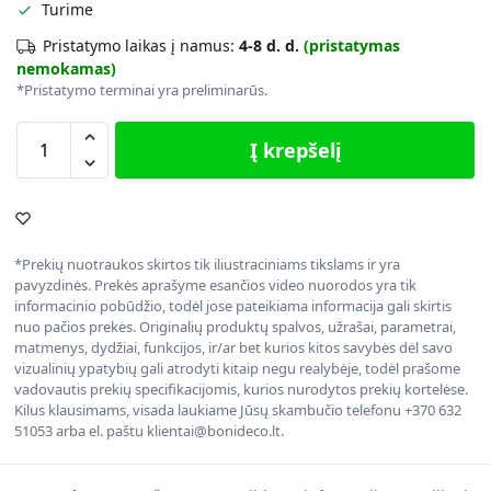
Turime
Pristatymo laikas į namus:
4-8 d. d.
(pristatymas
nemokamas)
*Pristatymo terminai yra preliminarūs.
Į krepšelį
*Prekių nuotraukos skirtos tik iliustraciniams tikslams ir yra
pavyzdinės. Prekės aprašyme esančios video nuorodos yra tik
informacinio pobūdžio, todėl jose pateikiama informacija gali skirtis
nuo pačios prekės. Originalių produktų spalvos, užrašai, parametrai,
matmenys, dydžiai, funkcijos, ir/ar bet kurios kitos savybės dėl savo
vizualinių ypatybių gali atrodyti kitaip negu realybėje, todėl prašome
vadovautis prekių specifikacijomis, kurios nurodytos prekių kortelėse.
Kilus klausimams, visada laukiame Jūsų skambučio telefonu +370 632
51053 arba el. paštu klientai@bonideco.lt.