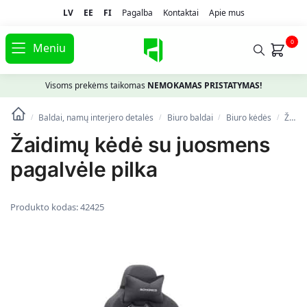
LV
EE
FI
Pagalba
Kontaktai
Apie mus
0
Meniu
Visoms prekėms taikomas
NEMOKAMAS PRISTATYMAS!
Baldai, namų interjero detalės
Biuro baldai
Biuro kėdės
Žaidimų kėdė su juosmens pagalvėle pilka
/
/
/
/
Žaidimų kėdė su juosmens
pagalvėle pilka
Produkto kodas:
42425