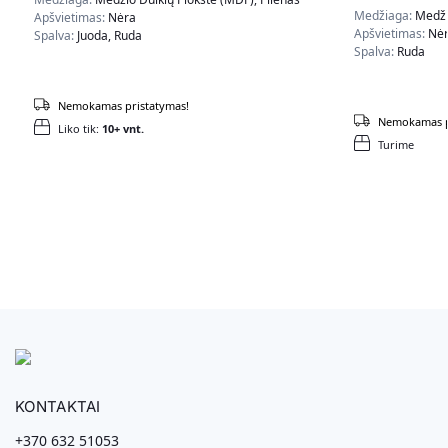
Medžiaga:
Medži
Apšvietimas:
Nėra
Apšvietimas:
Nė
Spalva:
Juoda, Ruda
Spalva:
Ruda
Nemokamas pristatymas!
Nemokamas p
Liko tik:
10+ vnt.
Turime
KONTAKTAI
+370 632 51053