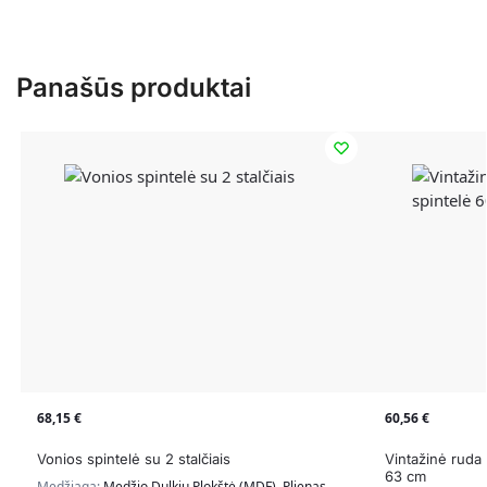
Panašūs produktai
68,15
€
60,56
€
Vonios spintelė su 2 stalčiais
Vintažinė ruda
63 cm
Medžiaga:
Medžio Dulkių Plokštė (MDF), Plienas