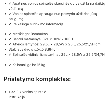
✔ Apatinės vonios spintelės skersinės durys užtikrina daiktų
vėdinimą
✔ Vonios spintelės apsauga nuo posvyrio užtikrina jūsų
saugumą
✔ Reikalinga surinkimo informacija
✔ Medžiaga: Bambukas
✔ Bendri matmenys: 32L x 30W x 163H
✔ Atviros lentynos: 29,5L x 28,5W x 25,5/25,5/25,5H cm
Stalčiaus dydis x.5x.5 8,8H cm
✔ Spintelės vidiniai išmatavimai: 29L x 28,5W x 29,5/34,7H
cm
✔ Keliamoji galia: 15 kg
Pristatymo komplektas:
><✔ 1 x vonios spintelė
instrukcija