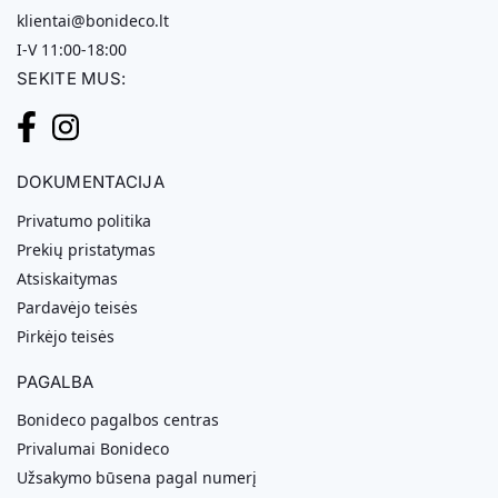
klientai@bonideco.lt
I-V 11:00-18:00
SEKITE MUS:
DOKUMENTACIJA
Privatumo politika
Prekių pristatymas
Atsiskaitymas
Pardavėjo teisės
Pirkėjo teisės
PAGALBA
Bonideco pagalbos centras
Privalumai Bonideco
Užsakymo būsena pagal numerį