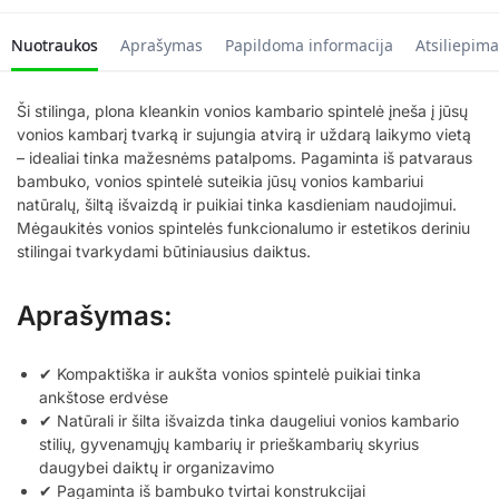
Nuotraukos
Aprašymas
Papildoma informacija
Atsiliepima
Ši stilinga, plona kleankin vonios kambario spintelė įneša į jūsų
vonios kambarį tvarką ir sujungia atvirą ir uždarą laikymo vietą
– idealiai tinka mažesnėms patalpoms. Pagaminta iš patvaraus
bambuko, vonios spintelė suteikia jūsų vonios kambariui
natūralų, šiltą išvaizdą ir puikiai tinka kasdieniam naudojimui.
Mėgaukitės vonios spintelės funkcionalumo ir estetikos deriniu
stilingai tvarkydami būtiniausius daiktus.
Aprašymas:
✔ Kompaktiška ir aukšta vonios spintelė puikiai tinka
ankštose erdvėse
✔ Natūrali ir šilta išvaizda tinka daugeliui vonios kambario
stilių, gyvenamųjų kambarių ir prieškambarių skyrius
daugybei daiktų ir organizavimo
✔ Pagaminta iš bambuko tvirtai konstrukcijai