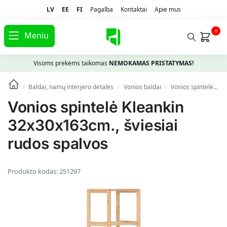
LV
EE
FI
Pagalba
Kontaktai
Apie mus
0
Meniu
Visoms prekėms taikomas
NEMOKAMAS PRISTATYMAS!
Baldai, namų interjero detalės
Vonios baldai
Vonios spintelės
/
/
/
Vonios spintelė Kleankin
32x30x163cm., šviesiai
rudos spalvos
Produkto kodas:
251297