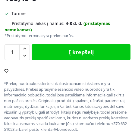
Turime
Pristatymo laikas į namus:
4-8 d. d.
(pristatymas
nemokamas)
*Pristatymo terminai yra preliminarūs.
Į krepšelį
*Prekių nuotraukos skirtos tik iliustraciniams tikslams ir yra
pavyzdinės. Prekės aprašyme esančios video nuorodos yra tik
informacinio pobūdžio, todėl jose pateikiama informacija gali skirtis
nuo pačios prekės. Originalių produktų spalvos, užrašai, parametrai,
matmenys, dydžiai, funkcijos, ir/ar bet kurios kitos savybės dėl savo
vizualinių ypatybių gali atrodyti kitaip negu realybėje, todėl prašome
vadovautis prekių specifikacijomis, kurios nurodytos prekių kortelėse.
Kilus klausimams, visada laukiame Jūsų skambučio telefonu +370 632
51053 arba el. paštu klientai@bonideco.lt.