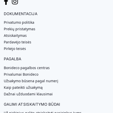
DOKUMENTACIJA
Privatumo politika
Prekių pristatymas
Atsiskaitymas
Pardavėjo teisės
Pirkėjo teisės
PAGALBA
Bonideco pagalbos centras
Privalumai Bonideco
Užsakymo būsena pagal numerį
Kaip pateikti užsakymą
Dažnai užduodami klausimai
GALIMI ATSISKAITYMO BŪDAI
Už pirkinius galite atsiskaityti pasirinkus Jums