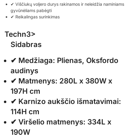
✔ Viščiukų voljero durys rakinamos ir neleidžia naminiams
gyvūnėliams pabėgti
✔ Reikalingas surinkimas
Techn3>
Sidabras
✔ Medžiaga: Plienas, Oksfordo
audinys
✔ Matmenys: 280L x 380W x
197H cm
✔ Karnizo aukščio išmatavimai:
114H cm
✔ Viršelio matmenys: 334L x
190W