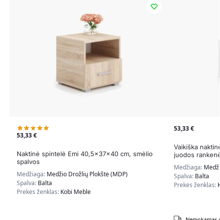
53,33
€
53,33
€
Vaikiška nakti
Naktinė spintelė Emi 40,5x37x40 cm, smėlio
juodos ranken
spalvos
Medžiaga:
Medži
Medžiaga:
Medžio Drožlių Plokštė (MDP)
Spalva:
Balta
Spalva:
Balta
Prekės ženklas:
Prekės ženklas:
Kobi Meble
Nemokamas p