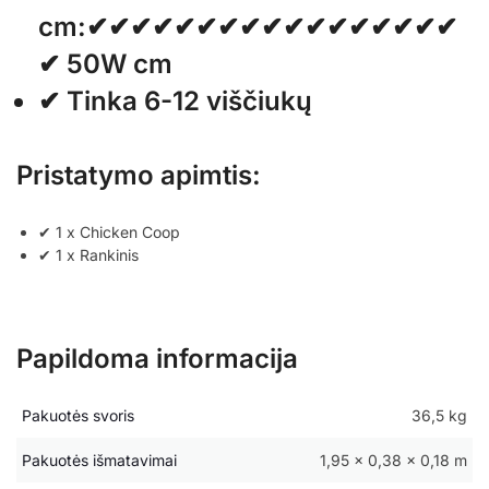
cm:✔✔✔✔✔✔✔✔✔✔✔✔✔✔✔✔✔
✔ 50W cm
✔ Tinka 6-12 viščiukų
Pristatymo apimtis:
✔ 1 x Chicken Coop
✔ 1 x Rankinis
Papildoma informacija
Pakuotės svoris
36,5 kg
Pakuotės išmatavimai
1,95 × 0,38 × 0,18 m