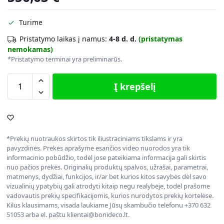
Turime
Pristatymo laikas į namus:
4-8 d. d.
(pristatymas
nemokamas)
*Pristatymo terminai yra preliminarūs.
Į krepšelį
*Prekių nuotraukos skirtos tik iliustraciniams tikslams ir yra
pavyzdinės. Prekės aprašyme esančios video nuorodos yra tik
informacinio pobūdžio, todėl jose pateikiama informacija gali skirtis
nuo pačios prekės. Originalių produktų spalvos, užrašai, parametrai,
matmenys, dydžiai, funkcijos, ir/ar bet kurios kitos savybės dėl savo
vizualinių ypatybių gali atrodyti kitaip negu realybėje, todėl prašome
vadovautis prekių specifikacijomis, kurios nurodytos prekių kortelėse.
Kilus klausimams, visada laukiame Jūsų skambučio telefonu +370 632
51053 arba el. paštu klientai@bonideco.lt.