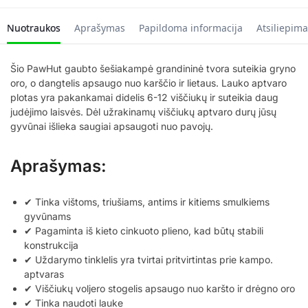
Nuotraukos
Aprašymas
Papildoma informacija
Atsiliepima
Šio PawHut gaubto šešiakampė grandininė tvora suteikia gryno
oro, o dangtelis apsaugo nuo karščio ir lietaus. Lauko aptvaro
plotas yra pakankamai didelis 6-12 viščiukų ir suteikia daug
judėjimo laisvės. Dėl užrakinamų viščiukų aptvaro durų jūsų
gyvūnai išlieka saugiai apsaugoti nuo pavojų.
Aprašymas:
✔ Tinka vištoms, triušiams, antims ir kitiems smulkiems
gyvūnams
✔ Pagaminta iš kieto cinkuoto plieno, kad būtų stabili
konstrukcija
✔ Uždarymo tinklelis yra tvirtai pritvirtintas prie kampo.
aptvaras
✔ Viščiukų voljero stogelis apsaugo nuo karšto ir drėgno oro
✔ Tinka naudoti lauke