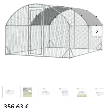
356,63
€