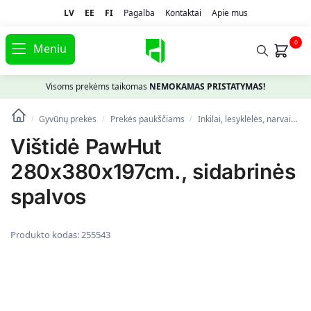
LV
EE
FI
Pagalba
Kontaktai
Apie mus
0
Meniu
Visoms prekėms taikomas
NEMOKAMAS PRISTATYMAS!
Gyvūnų prekės
Prekės paukščiams
Inkilai, lesyklėlės, narvai
V
/
/
/
Vištidė PawHut
280x380x197cm., sidabrinės
spalvos
Produkto kodas:
255543