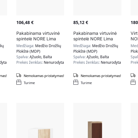
106,48
€
85,12
€
18
Pakabinama virtuvinė
Pakabinama virtuvinė
Vir
spintelė NORE Lima
spintelė NORE Lima
NOR
W80 D2, baltos/ąžuolo
W50 D1, baltos/ąžuolo
iais
ių
Medžiaga:
Medžio Drožlių
Medžiaga:
Medžio Drožlių
Med
spalvos
spalvos
ąžu
Plokštė (MDP)
Plokštė (MDP)
Plo
Spalva:
Ąžuolo, Balta
Spalva:
Ąžuolo, Balta
Spa
dyta
Prekės ženklas:
Nenurodyta
Prekės ženklas:
Nenurodyta
Prek
mas!
Nemokamas pristatymas!
Nemokamas pristatymas!
Turime
Turime