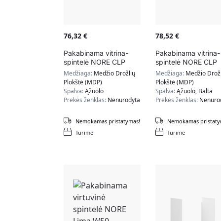
76,32
€
78,52
€
Pakabinama vitrina-
Pakabinama vitrina-
spintelė NORE CLP
spintelė NORE CLP
H30, ąžuolo spalvos
H30, ąžuolo/baltos
Medžiaga:
Medžio Drožlių
Medžiaga:
Medžio Drožl
spalvos
Plokštė (MDP)
Plokštė (MDP)
Spalva:
Ąžuolo
Spalva:
Ąžuolo, Balta
Prekės ženklas:
Nenurodyta
Prekės ženklas:
Nenuro
Nemokamas pristatymas!
Nemokamas pristaty
Turime
Turime