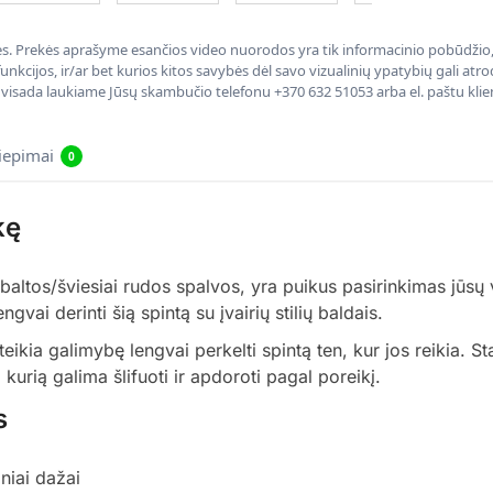
nės. Prekės aprašyme esančios video nuorodos yra tik informacinio pobūdžio, 
nkcijos, ir/ar bet kurios kitos savybės dėl savo vizualinių ypatybių gali at
, visada laukiame Jūsų skambučio telefonu +370 632 51053 arba el. paštu kli
liepimai
0
kę
baltos/šviesiai rudos spalvos, yra puikus pasirinkimas jūsų 
ngvai derinti šią spintą su įvairių stilių baldais.
teikia galimybę lengvai perkelti spintą ten, kur jos reikia. S
kurią galima šlifuoti ir apdoroti pagal poreikį.
s
niai dažai