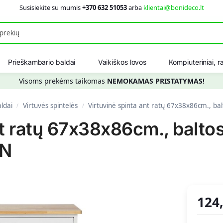
Susisiekite su mumis
+370 632 51053
arba
klientai@bonideco.lt
Ieškot
Prieškambario baldai
Vaikiškos lovos
Kompiuteriniai, ra
Visoms prekėms taikomas
NEMOKAMAS PRISTATYMAS!
aldai
Virtuvės spintelės
Virtuvinė spinta ant ratų 67x38x86cm., ba
/
/
nt ratų 67x38x86cm., baltos
WN
124