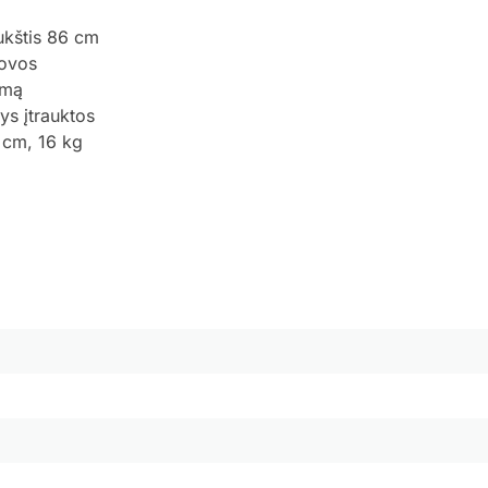
ukštis 86 cm
rovos
umą
ys įtrauktos
 cm, 16 kg