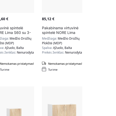
0,60
€
85,12
€
tuvinė spintelė
Pakabinama virtuvinė
E Lima S60 su 3-
spintelė NORE Lima
 stalčiais, baltos/
W60, baltos/ąžuolo
žiaga:
Medžio Drožlių
Medžiaga:
Medžio Drožlių
olo spalvos
spalvos
kštė (MDP)
Plokštė (MDP)
lva:
Ąžuolo, Balta
Spalva:
Ąžuolo, Balta
ės ženklas:
Nenurodyta
Prekės ženklas:
Nenurodyta
Nemokamas pristatymas!
Nemokamas pristatymas!
Turime
Turime