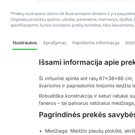
*Prekių nuotraukos skirtos tik iliustraciniams tikslams ir yra pavyzdi
Originalių produktų spalvos, užrašai, parametrai, matmenys, dydžiai, fu
specifikacijomis, kurios nurodytos prekių kortelėse. Kilus klausimams
Nuotraukos
Aprašymas
Papildoma informacija
Atsi
Išsami informacija apie pre
Ši virtuvinė spinta ant ratų 67x38x86 cm, 
švariomis ir paprastomis linijomis leidžia le
Robustiška konstrukcija ir keturi ratukai su
faneros – tai patvarus natūralus medžiaga, 
Pagrindinės prekės savybė
Medžiaga: Medžio plaušų plokštė, akrili