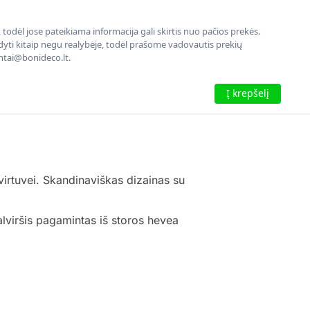
todėl jose pateikiama informacija gali skirtis nuo pačios prekės.
rodyti kitaip negu realybėje, todėl prašome vadovautis prekių
entai@bonideco.lt.
Į krepšelį
virtuvei. Skandinaviškas dizainas su
talviršis pagamintas iš storos hevea