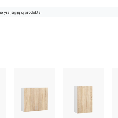
ie yra įsigiję šį produktą.