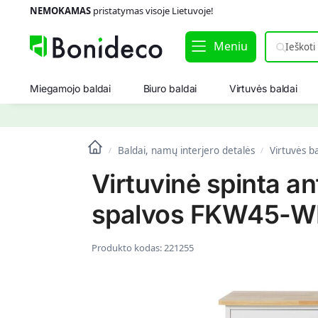
NEMOKAMAS
pristatymas visoje Lietuvoje!
Meniu
Miegamojo baldai
Biuro baldai
Virtuvės baldai
Baldai, namų interjero detalės
Virtuvės b
/
/
Virtuvinė spinta a
spalvos FKW45-
Produkto kodas:
221255