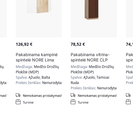
126,92
€
78,52
€
74
Pakabinama kampinė
Pakabinama vitrina-
Pak
spintelė NORE Lima
spintelė NORE CLP
spi
os
W60/60N, baltos/
H30, ąžuolo/tamsiai
W40
ių
Medžiaga:
Medžio Drožlių
Medžiaga:
Medžio Drožlių
Med
ąžuolo spalvos
rudos spalvos
spa
Plokštė (MDP)
Plokštė (MDP)
Plo
Spalva:
Ąžuolo, Balta
Spalva:
Ąžuolo, Tamsiai
Spa
dyta
Prekės ženklas:
Nenurodyta
Ruda
Prek
Prekės ženklas:
Nenurodyta
mas!
Nemokamas pristatymas!
Nemokamas pristatymas!
Turime
Turime