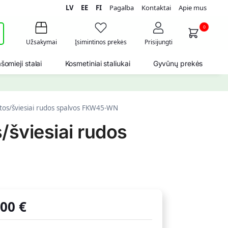
LV
EE
FI
Pagalba
Kontaktai
Apie mus
i
0
Užsakymai
Įsimintinos prekės
Prisijungti
šomieji stalai
Kosmetiniai staliukai
Gyvūnų prekės
ltos/šviesiai rudos spalvos FKW45-WN
/šviesiai rudos
,00
€