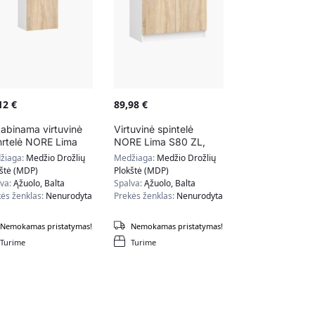
,12
€
89,98
€
abinama virtuvinė
Virtuvinė spintelė
nrtelė NORE Lima
NORE Lima S80 ZL,
, baltos/ąžuolo
baltos/ąžuolo spalvos
žiaga:
Medžio Drožlių
Medžiaga:
Medžio Drožlių
lvos
kštė (MDP)
Plokštė (MDP)
lva:
Ąžuolo, Balta
Spalva:
Ąžuolo, Balta
ės ženklas:
Nenurodyta
Prekės ženklas:
Nenurodyta
Nemokamas pristatymas!
Nemokamas pristatymas!
Turime
Turime