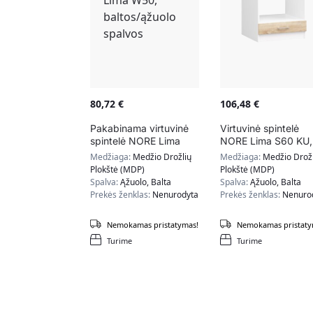
80,72
€
106,48
€
Pakabinama virtuvinė
Virtuvinė spintelė
spintelė NORE Lima
NORE Lima S60 KU,
W50, baltos/ąžuolo
baltos/ąžuolo spalv
Medžiaga:
Medžio Drožlių
Medžiaga:
Medžio Drožl
spalvos
Plokštė (MDP)
Plokštė (MDP)
Spalva:
Ąžuolo, Balta
Spalva:
Ąžuolo, Balta
Prekės ženklas:
Nenurodyta
Prekės ženklas:
Nenuro
Nemokamas pristatymas!
Nemokamas pristaty
Turime
Turime