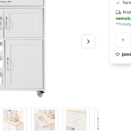
Tur
Pris
nemok
*Pristat
Įsimi