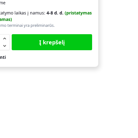
ime
tatymo laikas į namus:
4-8 d. d.
(pristatymas
amas)
ymo terminai yra preliminarūs.
Į krepšelį
nti