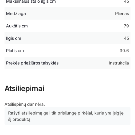
Maksimalus stalo ilgis cm
45
Medžiaga
Plienas
Aukštis cm
79
Ilgis cm
45
Plotis cm
30.6
Prekės priežiūros taisyklės
Instrukcija
Atsiliepimai
Atsiliepimų dar nėra.
Rašyti atsiliepimą gali tik prisijungę pirkėjai, kurie yra įsigiję
šį produktą.