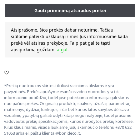
Atsiprašome, šios prekės dabar neturime. Tačiau
siūlome pateikti užklausą ir mes Jus informuosime kada
prekė vėl atsiras prekyboje. Taip pat galite tęsti
apsipirkimą grįždami
atgal
.
*Prekių nuotraukos skirtos tik iliustraciniams tikslams ir yra
pavyzdinės. Prekės aprašyme esančios video nuorodos yra tik
informacinio pobūdžio, todėl jose pateikiama informacija gali skirtis
nuo pačios prekės. Originalių produktų spalvos, užrašai, parametrai,
matmenys, dydžiai, funkcijos, ir/ar bet kurios kitos savybės dėl savo
vizualinių ypatybių gali atrodyti kitaip negu realybėje, todėl prašome
vadovautis prekių specifikacijomis, kurios nurodytos prekių kortelėse.
Kilus klausimams, visada laukiame Jūsų skambučio telefonu +370 632
51053 arba el. paštu klientai@bonideco.lt.