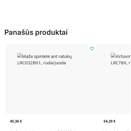
Panašūs produktai
45,36
€
54,29
€