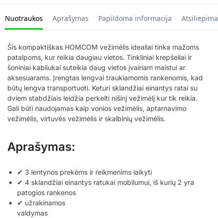
Nuotraukos
Aprašymas
Papildoma informacija
Atsiliepima
Šis kompaktiškas HOMCOM vežimėlis idealiai tinka mažoms
patalpoms, kur reikia daugiau vietos. Tinkliniai krepšeliai ir
šoniniai kabliukai suteikia daug vietos įvairiam maistui ar
aksesuarams. Įrengtas lengvai traukiamomis rankenomis, kad
būtų lengva transportuoti. Keturi sklandžiai einantys ratai su
dviem stabdžiais leidžia perkelti nišinį vežimėlį kur tik reikia.
Gali būti naudojamas kaip vonios vežimėlis, aptarnavimo
vežimėlis, virtuvės vežimėlis ir skalbinių vežimėlis.
Aprašymas:
✔ 3 lentynos prekėms ir reikmenims laikyti
✔ 4 sklandžiai einantys ratukai mobilumui, iš kurių 2 yra
patogios rankenos
✔ užrakinamos
valdymas