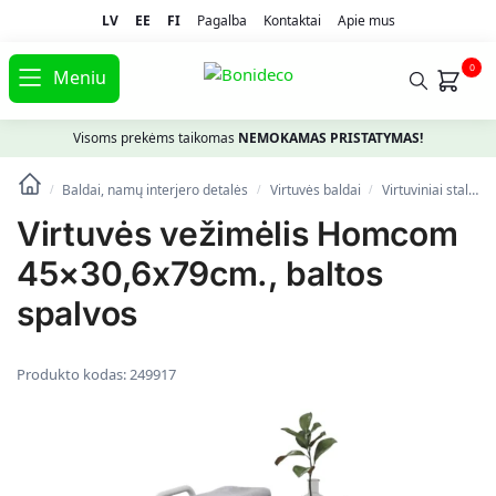
LV
EE
FI
Pagalba
Kontaktai
Apie mus
0
Meniu
Visoms prekėms taikomas
NEMOKAMAS PRISTATYMAS!
Baldai, namų interjero detalės
Virtuvės baldai
Virtuviniai stalai, valgomojo ir baro staliukai
/
/
/
Virtuvės vežimėlis Homcom
45×30,6x79cm., baltos
spalvos
Produkto kodas:
249917