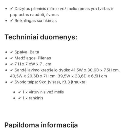
✔ Dažytas plieninis nišinio vežimėlio rėmas yra tvirtas ir
paprastas naudoti, švarus
✔ Reikalingas surinkimas
Techniniai duomenys:
✔ Spalva: Balta
✔ Medžiagos: Plienas
✔ 7 H x 7 xW x 7 . cm
✔ Sandėliavimo krepšelio dydis: 41,5W x 30,6D x 7,5H cm,
40,5W x 29,6D x 7H cm, 39,5W x 28,6D x 6,5H cm
✔ Svorio talpa: 9kg (visas), r3,3 įtraukta:
✔ 1 x virtuvinis vežimėlis
✔ 1 x rankinis
Papildoma informacija