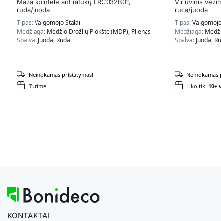
Maža spintelė ant ratukų LRC032B01,
Virtuvinis veži
ruda/juoda
ruda/juoda
Tipas:
Valgomojo Stalai
Tipas:
Valgomojo 
Medžiaga:
Medžio Drožlių Plokštė (MDP), Plienas
Medžiaga:
Medži
Spalva:
Juoda, Ruda
Spalva:
Juoda, R
Nemokamas pristatymas!
Nemokamas p
Turime
Liko tik:
10+ v
KONTAKTAI