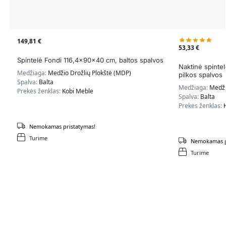
149,81
€
53,33
€
Spintelė Fondi 116,4x90x40 cm, baltos spalvos
Naktinė spinte
Medžiaga:
Medžio Drožlių Plokštė (MDP)
pilkos spalvos
Spalva:
Balta
Medžiaga:
Medži
Prekės ženklas:
Kobi Meble
Spalva:
Balta
Prekės ženklas:
Nemokamas pristatymas!
Turime
Nemokamas p
Turime