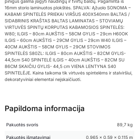
pinigus galima įsigyti naudingų ir tvirtų baldų. Pagaminta iš
16mm storio laminuotos plokštės. SPALVA: Ąžuolo SONOMA –
KABAMI SPINTELĖS PRIEKAI VIRŠUS 400X540mm BALTAS /
SIDABRINIS KRAŠTAS BALTAS LAMINATAS – STOVIAMŲ
VIRTUVĖS SPINTŲ KORPUTAS KABAMOSIOS SPINTELĖS:
W80; ILGIS – 80cm AUKŠTIS – 58CM GYLIS – 29cm H60OK
ILGIS – 60cm AUKŠTIS – 29CM GYLIS – 29cm W40 ILGIS –
40CM AUKŠTIS – 58CM GYLIS – 29CM STOVIMOS
SPINTELĖS S80ZL: ILGIS – 80cm AUKŠTIS – 82CM GYLIS-
44,5cm S40 SPINTELĖ ILGIS – 40cm AUKŠTIS – 82CM SU
86CM SKAIČIU GYLIS- 44,5 cm VIENA LENTYNA S40
SPINTELĖJE. Kaina taikoma tik virtuvės spintelėms ir stalviršiui,
dekoratyviniai elementai neįskaičiuoti.
Papildoma informacija
Pakuotės svoris
89,7 kg
Pakuotės išmatavimai
0,965 × 0,59 × 0,115 m