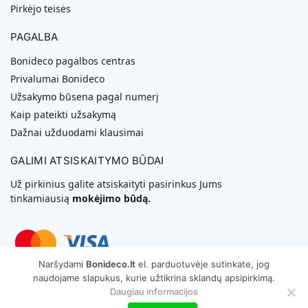
Pirkėjo teisės
PAGALBA
Bonideco pagalbos centras
Privalumai Bonideco
Užsakymo būsena pagal numerį
Kaip pateikti užsakymą
Dažnai užduodami klausimai
GALIMI ATSISKAITYMO BŪDAI
Už pirkinius galite atsiskaityti pasirinkus Jums
tinkamiausią
mokėjimo būdą.
Naršydami
Bonideco.lt
el. parduotuvėje sutinkate, jog
naudojame slapukus, kurie užtikrina sklandų apsipirkimą.
Svetainių Kūrimas
Daugiau informacijos