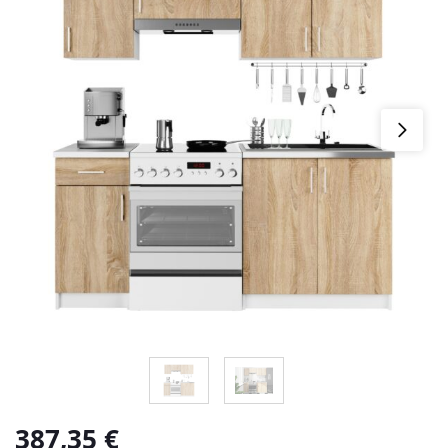
387,35
€