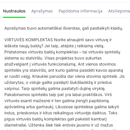
Nuotraukos
Aprašymas
Papildoma informacija
Atsiliepima
Aprašymas buvo automatiškai išverstas, gali pasitaikyti klaidų.
VIRTUVĖS KOMPLEKTAS Norite atnaujinti savo virtuvę ir
ieškote naujų baldų? Jei taip, atėjote į reikiamą vietą.
Pristatomas virtuvės baldų komplektas – tai virtuvės spintelių
sistema su stalviršiu. Visas projektas buvo sukurtas
atsižvelgiant į virtuvės funkcionalumą. Ant vienos stovimos
spintelės yra stalviršis, ant kurio galima pasidėti kavos aparatą
ar ruošti valgį. Kriauklei paruošta dar viena stovima spintelė. Jis
uždarytas, o viduje galite paslėpti šiukšliadėžę ir priedus
valymui. Tarp spintelių galima pastatyti dujinę viryklę.
Pakabinamos spintelės taip pat yra labai praktiškos. Virš
virtuvės esanti mažesnė ir ten galima įrengti papildomą
apšvietimą arba gartraukį. Likusiose spintelėse galima laikyti
indus, prieskonius ir kitus reikalingus virtuvėje daiktus. Toks
pigus virtuvės baldų komplektas gali pakeisti kambarį
diametraliai. Užtenka šiek tiek erdvės jausmo ir už mažus