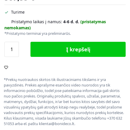
Turime
Pristatymo laikas į namus:
4-6 d. d.
(pristatymas
nemokamas)
*Pristatymo terminai yra preliminarūs.
Į krepšelį
*Prekių nuotraukos skirtos tik iliustraciniams tikslams ir yra
pavyzdinės. Prekės aprašyme esančios video nuorodos yra tik
informacinio pobūdžio, todėl jose pateikiama informacija gali skirtis
nuo pačios prekės. Originalių produktų spalvos, užrašai, parametrai,
matmenys, dydžiai, funkcijos, ir/ar bet kurios kitos savybės dėl savo
vizualinių ypatybių gali atrodyti kitaip negu realybėje, todėl prašome
vadovautis prekių specifikacijomis, kurios nurodytos prekių kortelėse.
Kilus klausimams, visada laukiame Jūsų skambučio telefonu +370 632
51053 arba el. paštu klientai@bonideco.lt.