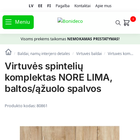
LV
EE
FI
Pagalba
Kontaktai
Apie mus
0
Meniu
Visoms prekėms taikomas
NEMOKAMAS PRISTATYMAS!
Baldai, namų interjero detalės
Virtuvės baldai
Virtuvės komplektai
/
/
/
Virtuvės spintelių
komplektas NORE LIMA,
baltos/ąžuolo spalvos
Produkto kodas:
80861