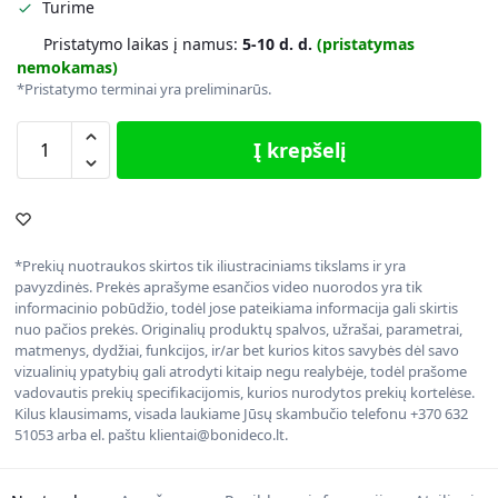
Turime
Pristatymo laikas į namus:
5-10 d. d.
(pristatymas
nemokamas)
*Pristatymo terminai yra preliminarūs.
Į krepšelį
*Prekių nuotraukos skirtos tik iliustraciniams tikslams ir yra
pavyzdinės. Prekės aprašyme esančios video nuorodos yra tik
informacinio pobūdžio, todėl jose pateikiama informacija gali skirtis
nuo pačios prekės. Originalių produktų spalvos, užrašai, parametrai,
matmenys, dydžiai, funkcijos, ir/ar bet kurios kitos savybės dėl savo
vizualinių ypatybių gali atrodyti kitaip negu realybėje, todėl prašome
vadovautis prekių specifikacijomis, kurios nurodytos prekių kortelėse.
Kilus klausimams, visada laukiame Jūsų skambučio telefonu +370 632
51053 arba el. paštu klientai@bonideco.lt.