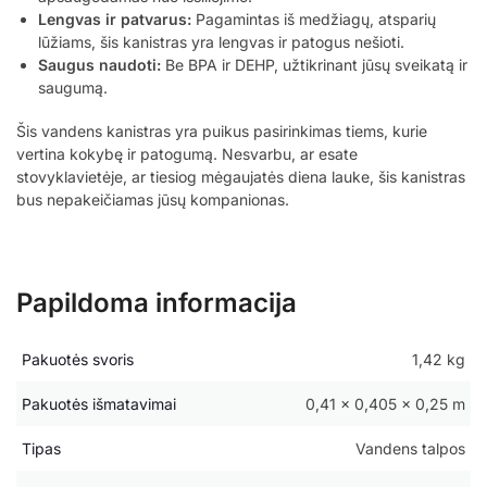
Lengvas ir patvarus:
Pagamintas iš medžiagų, atsparių
lūžiams, šis kanistras yra lengvas ir patogus nešioti.
Saugus naudoti:
Be BPA ir DEHP, užtikrinant jūsų sveikatą ir
saugumą.
Šis vandens kanistras yra puikus pasirinkimas tiems, kurie
vertina kokybę ir patogumą. Nesvarbu, ar esate
stovyklavietėje, ar tiesiog mėgaujatės diena lauke, šis kanistras
bus nepakeičiamas jūsų kompanionas.
Papildoma informacija
Pakuotės svoris
1,42 kg
Pakuotės išmatavimai
0,41 × 0,405 × 0,25 m
Tipas
Vandens talpos