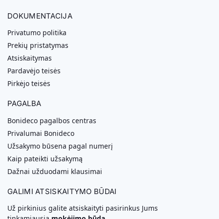
DOKUMENTACIJA
Privatumo politika
Prekių pristatymas
Atsiskaitymas
Pardavėjo teisės
Pirkėjo teisės
PAGALBA
Bonideco pagalbos centras
Privalumai Bonideco
Užsakymo būsena pagal numerį
Kaip pateikti užsakymą
Dažnai užduodami klausimai
GALIMI ATSISKAITYMO BŪDAI
Už pirkinius galite atsiskaityti pasirinkus Jums
tinkamiausią
mokėjimo būdą.