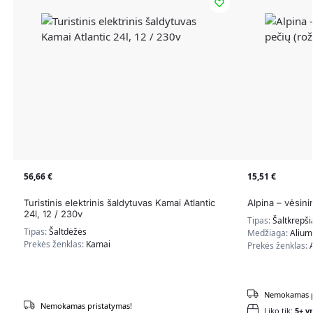
56,66
€
15,51
€
Turistinis elektrinis šaldytuvas Kamai Atlantic
Alpina – vėsini
24l, 12 / 230v
Tipas:
Šaltkrepši
Tipas:
Šaltdėžės
Medžiaga:
Aliumi
Prekės ženklas:
Kamai
Prekės ženklas:
Nemokamas p
Nemokamas pristatymas!
Liko tik:
5+ vn