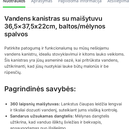
Nuotraukos
Aprašymas
Papildoma informacija
Atsiliepima
Vandens kanistras su maišytuvu
36,5×37,5x22cm, baltos/mėlynos
spalvos
Patirkite patogumą ir funkcionalumą su mūsų nešiojamu
vandens kanistru, idealiu stovyklavimui ir kitoms lauko veikloms.
Šis kanistras yra jūsų asmeninė oazė, kai pritrūksta vandens,
užtikrinanti, kad jūsų nuotykiai lauke būtų malonūs ir be
rūpesčių.
Pagrindinės savybės:
360 laipsnių maišytuvas:
Lankstus čiaupas leidžia lengvai
ir tiksliai dozuoti vandenį, suteikiant jums visišką kontrolę.
Sandarus užsukamas dangtelis:
Mėlynas dangtelis
užtikrina, kad vanduo išliktų šviežias ir bekvapis,
apsaugodamas nuo išsiliejimo.