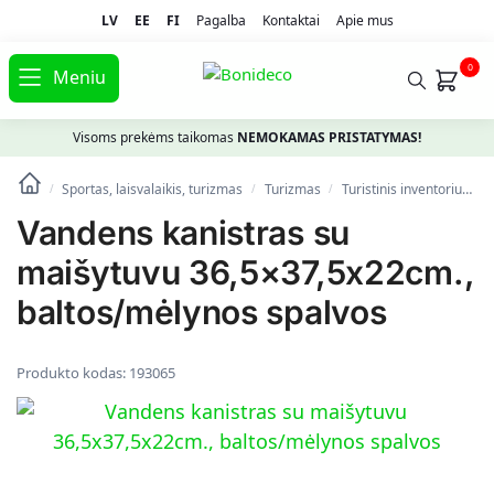
LV
EE
FI
Pagalba
Kontaktai
Apie mus
0
Meniu
Visoms prekėms taikomas
NEMOKAMAS PRISTATYMAS!
Sportas, laisvalaikis, turizmas
Turizmas
Turistinis inventorius
/
/
/
Vandens kanistras su
maišytuvu 36,5×37,5x22cm.,
baltos/mėlynos spalvos
Produkto kodas:
193065