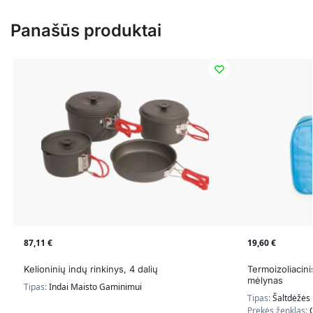
Panašūs produktai
87,11
€
19,60
€
Kelioninių indų rinkinys, 4 dalių
Termoizoliacini
mėlynas
Tipas:
Indai Maisto Gaminimui
Tipas:
Šaltdėžės
Prekės ženklas: