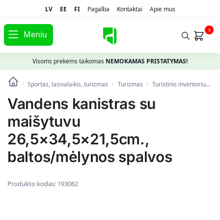
LV
EE
FI
Pagalba
Kontaktai
Apie mus
0
Meniu
Visoms prekėms taikomas
NEMOKAMAS PRISTATYMAS!
Sportas, laisvalaikis, turizmas
Turizmas
Turistinis inventorius
/
/
/
Vandens kanistras su
maišytuvu
26,5×34,5×21,5cm.,
baltos/mėlynos spalvos
Produkto kodas:
193062