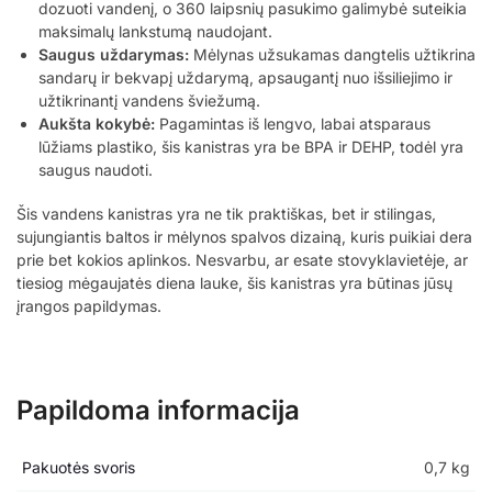
dozuoti vandenį, o 360 laipsnių pasukimo galimybė suteikia
maksimalų lankstumą naudojant.
Saugus uždarymas:
Mėlynas užsukamas dangtelis užtikrina
sandarų ir bekvapį uždarymą, apsaugantį nuo išsiliejimo ir
užtikrinantį vandens šviežumą.
Aukšta kokybė:
Pagamintas iš lengvo, labai atsparaus
lūžiams plastiko, šis kanistras yra be BPA ir DEHP, todėl yra
saugus naudoti.
Šis vandens kanistras yra ne tik praktiškas, bet ir stilingas,
sujungiantis baltos ir mėlynos spalvos dizainą, kuris puikiai dera
prie bet kokios aplinkos. Nesvarbu, ar esate stovyklavietėje, ar
tiesiog mėgaujatės diena lauke, šis kanistras yra būtinas jūsų
įrangos papildymas.
Papildoma informacija
Pakuotės svoris
0,7 kg