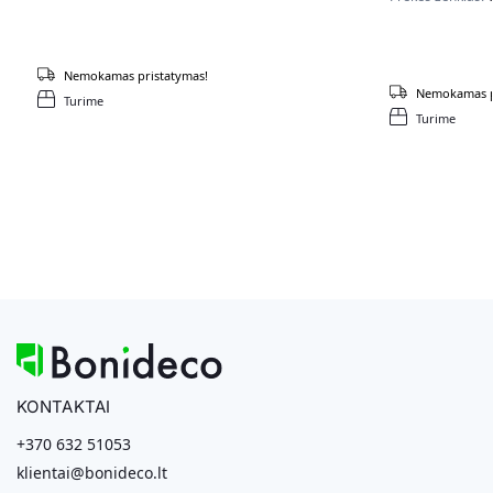
Nemokamas pristatymas!
Nemokamas p
Turime
Turime
KONTAKTAI
+370 632 51053
klientai@bonideco.lt