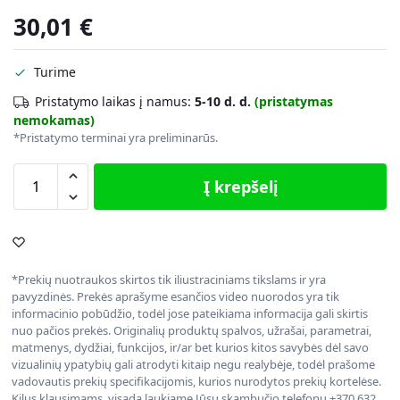
30,01
€
Turime
Pristatymo laikas į namus:
5-10 d. d.
(pristatymas
nemokamas)
*Pristatymo terminai yra preliminarūs.
Į krepšelį
*Prekių nuotraukos skirtos tik iliustraciniams tikslams ir yra
pavyzdinės. Prekės aprašyme esančios video nuorodos yra tik
informacinio pobūdžio, todėl jose pateikiama informacija gali skirtis
nuo pačios prekės. Originalių produktų spalvos, užrašai, parametrai,
matmenys, dydžiai, funkcijos, ir/ar bet kurios kitos savybės dėl savo
vizualinių ypatybių gali atrodyti kitaip negu realybėje, todėl prašome
vadovautis prekių specifikacijomis, kurios nurodytos prekių kortelėse.
Kilus klausimams, visada laukiame Jūsų skambučio telefonu +370 632