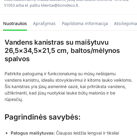
51053 arba el. paštu klientai@bonideco.lt.
Nuotraukos
Aprašymas
Papildoma informacija
Atsiliepima
Vandens kanistras su maišytuvu
26,5×34,5×21,5 cm, baltos/mėlynos
spalvos
Patirkite patogumą ir funkcionalumą su mūsų nešiojamu
vandens kanistru, idealiu stovyklavimui ir kitoms lauko veikloms.
Šis kanistras yra jūsų asmeninė oazė, kai pritrūksta vandens,
užtikrinanti, kad jūsų nuotykiai lauke būtų malonūs ir be
rūpesčių.
Pagrindinės savybės:
Patogus maišytuvas:
Čiaupas leidžia lengvai ir tiksliai