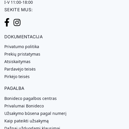
I-V 11:00-18:00
SEKITE MUS:
DOKUMENTACIJA
Privatumo politika
Prekių pristatymas
Atsiskaitymas
Pardavėjo teisės
Pirkėjo teisės
PAGALBA
Bonideco pagalbos centras
Privalumai Bonideco
Užsakymo būsena pagal numerį
Kaip pateikti užsakymą
Dažnai užduodami klausimai