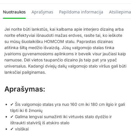
Nuotraukos
Aprašymas
Papildoma informacija
Atsiliepima
Jei norite būti lankstūs, kai kalbama apie interjero dizainą arba
norite efektyviai išnaudoti mažas erdves, rasite tai, ko ieškote
su mūsų šiuolaikišku HOMCOM stalu. Paprastas dizainas
atitinka šiltą medžio išvaizdą. Jūsų valgomojo stalas tinka
įvairioms gyvenamosioms aplinkoms ir beveik visur jaučiasi kaip
namuose. Dėl vietos taupančio dizaino jis taip pat yra ypač
universalus. Kadangi dviejų dalių valgomojo stalo viršus gali būti
lanksčiai pailginamas.
Aprašymas:
✔ Šis valgomojo stalas yra nuo 160 cm iki 180 cm ilgio ir gali
tilpti iki 6 žmonių
✔ Galima lengvai sumažinti iki virtuvės stalo dydžio ir
ištraukti stalviršį iš atskiro stalo
✔ visiškai