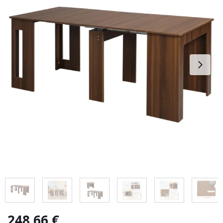
248,66
€