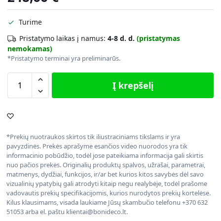
Turime
Pristatymo laikas į namus:
4-8 d. d.
(pristatymas
nemokamas)
*Pristatymo terminai yra preliminarūs.
Į krepšelį
*Prekių nuotraukos skirtos tik iliustraciniams tikslams ir yra
pavyzdinės. Prekės aprašyme esančios video nuorodos yra tik
informacinio pobūdžio, todėl jose pateikiama informacija gali skirtis
nuo pačios prekės. Originalių produktų spalvos, užrašai, parametrai,
matmenys, dydžiai, funkcijos, ir/ar bet kurios kitos savybės dėl savo
vizualinių ypatybių gali atrodyti kitaip negu realybėje, todėl prašome
vadovautis prekių specifikacijomis, kurios nurodytos prekių kortelėse.
Kilus klausimams, visada laukiame Jūsų skambučio telefonu +370 632
51053 arba el. paštu klientai@bonideco.lt.