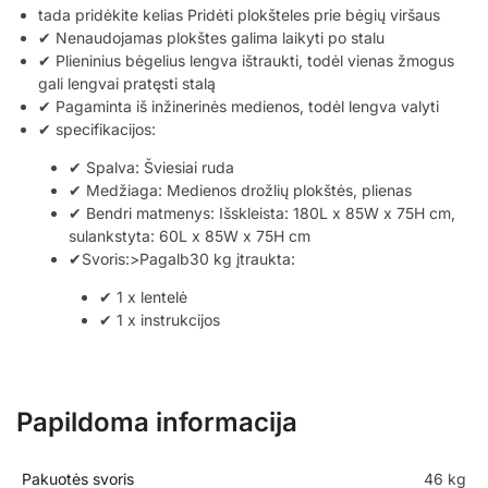
tada pridėkite kelias Pridėti plokšteles prie bėgių viršaus
✔ Nenaudojamas plokštes galima laikyti po stalu
✔ Plieninius bėgelius lengva ištraukti, todėl vienas žmogus
gali lengvai pratęsti stalą
✔ Pagaminta iš inžinerinės medienos, todėl lengva valyti
✔ specifikacijos:
✔ Spalva: Šviesiai ruda
✔ Medžiaga: Medienos drožlių plokštės, plienas
✔ Bendri matmenys: Išskleista: 180L x 85W x 75H cm,
sulankstyta: 60L x 85W x 75H cm
✔Svoris:>Pagalb30 kg įtraukta:
✔ 1 x lentelė
✔ 1 x instrukcijos
Papildoma informacija
Pakuotės svoris
46 kg