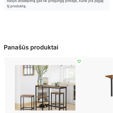
Rašyti atsiliepimą gali tik prisijungę pirkėjai, kurie yra įsigiję
šį produktą.
Panašūs produktai