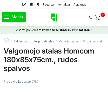
LV
EE
FI
Pagalba
Kontaktai
Apie mus
0
Meniu
Visoms prekėms taikomas
NEMOKAMAS PRISTATYMAS!
Baldai, namų interjero detalės
Virtuvės baldai
Virtuviniai stalai, valgomojo ir baro staliukai
/
/
/
Valgomojo stalas Homcom
180x85x75cm., rudos
spalvos
Produkto kodas:
249757