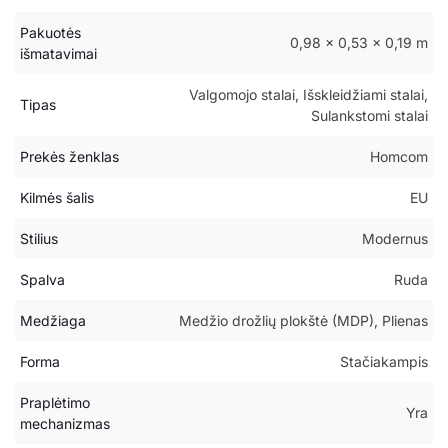
Pakuotės
0,98 × 0,53 × 0,19 m
išmatavimai
Valgomojo stalai, Išskleidžiami stalai,
Tipas
Sulankstomi stalai
Prekės ženklas
Homcom
Kilmės šalis
EU
Stilius
Modernus
Spalva
Ruda
Medžiaga
Medžio drožlių plokštė (MDP), Plienas
Forma
Stačiakampis
Praplėtimo
Yra
mechanizmas