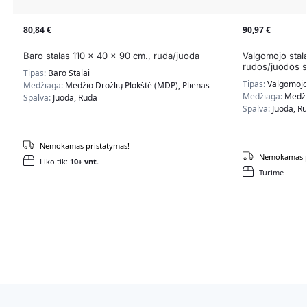
80,84
€
90,97
€
Baro stalas 110 x 40 x 90 cm., ruda/juoda
Valgomojo sta
rudos/juodos s
Tipas:
Baro Stalai
Tipas:
Valgomojo 
Medžiaga:
Medžio Drožlių Plokštė (MDP), Plienas
Medžiaga:
Medži
Spalva:
Juoda, Ruda
Spalva:
Juoda, R
Nemokamas pristatymas!
Nemokamas p
Liko tik:
10+ vnt.
Turime