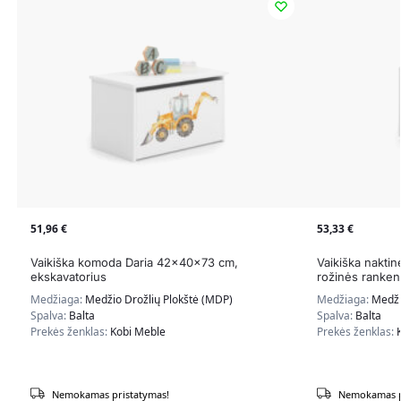
51,96
€
53,33
€
Vaikiška komoda Daria 42x40x73 cm,
Vaikiška nakti
ekskavatorius
rožinės ranken
Medžiaga:
Medžio Drožlių Plokštė (MDP)
Medžiaga:
Medži
Spalva:
Balta
Spalva:
Balta
Prekės ženklas:
Kobi Meble
Prekės ženklas:
Nemokamas pristatymas!
Nemokamas p