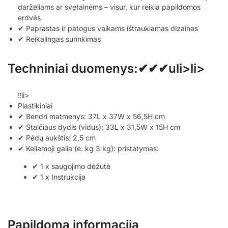
darželiams ar svetainėms – visur, kur reikia papildomos
erdvės
✔ Paprastas ir patogus vaikams ištraukiamas dizainas
✔ Reikalingas surinkimas
Techniniai duomenys:✔✔✔uli>li>
‼li>
Plastikiniai
✔ Bendri matmenys: 37L x 37W x 56,5H cm
✔ Stalčiaus dydis (vidus): 33L x 31,5W x 15H cm
✔ Pėdų aukštis: 2,5 cm
✔ Keliamoji galia (e. kg 3 kg): pristatymas:
✔ 1 x saugojimo dėžutė
✔ 1 x Instrukcija
Papildoma informacija