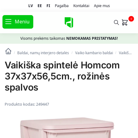
LV
EE
FI
Pagalba
Kontaktai
Apie mus
0
Meniu
Visoms prekėms taikomas
NEMOKAMAS PRISTATYMAS!
Baldai, namų interjero detalės
Vaiko kambario baldai
Vaikiškos spintelės
/
/
/
Vaikiška spintelė Homcom
37x37x56,5cm., rožinės
spalvos
Produkto kodas:
249447