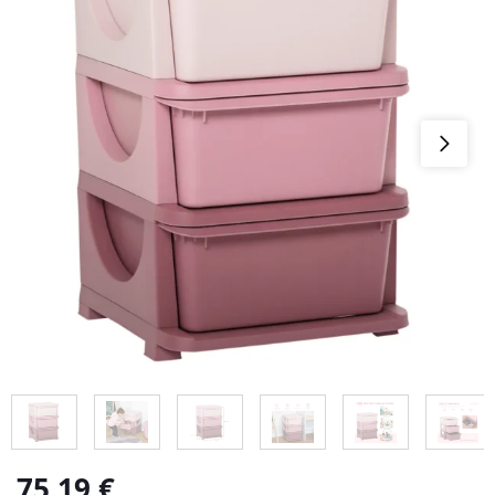
75,19
€