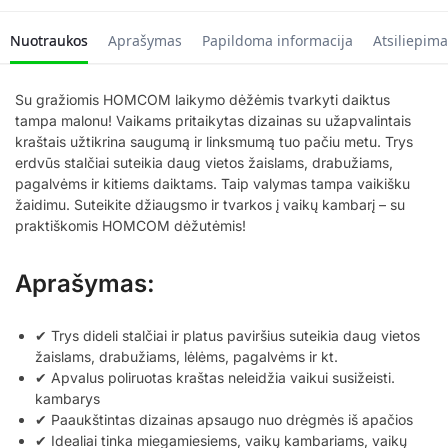
Nuotraukos
Aprašymas
Papildoma informacija
Atsiliepima
Su gražiomis HOMCOM laikymo dėžėmis tvarkyti daiktus
tampa malonu! Vaikams pritaikytas dizainas su užapvalintais
kraštais užtikrina saugumą ir linksmumą tuo pačiu metu. Trys
erdvūs stalčiai suteikia daug vietos žaislams, drabužiams,
pagalvėms ir kitiems daiktams. Taip valymas tampa vaikišku
žaidimu. Suteikite džiaugsmo ir tvarkos į vaikų kambarį – su
praktiškomis HOMCOM dėžutėmis!
Aprašymas:
✔ Trys dideli stalčiai ir platus paviršius suteikia daug vietos
žaislams, drabužiams, lėlėms, pagalvėms ir kt.
✔ Apvalus poliruotas kraštas neleidžia vaikui susižeisti.
kambarys
✔ Paaukštintas dizainas apsaugo nuo drėgmės iš apačios
✔ Idealiai tinka miegamiesiems, vaikų kambariams, vaikų