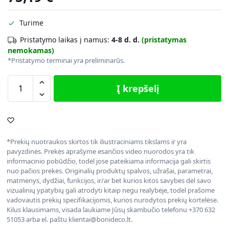
Turime
Pristatymo laikas į namus:
4-8 d. d.
(pristatymas
nemokamas)
*Pristatymo terminai yra preliminarūs.
Į krepšelį
*Prekių nuotraukos skirtos tik iliustraciniams tikslams ir yra
pavyzdinės. Prekės aprašyme esančios video nuorodos yra tik
informacinio pobūdžio, todėl jose pateikiama informacija gali skirtis
nuo pačios prekės. Originalių produktų spalvos, užrašai, parametrai,
matmenys, dydžiai, funkcijos, ir/ar bet kurios kitos savybės dėl savo
vizualinių ypatybių gali atrodyti kitaip negu realybėje, todėl prašome
vadovautis prekių specifikacijomis, kurios nurodytos prekių kortelėse.
Kilus klausimams, visada laukiame Jūsų skambučio telefonu +370 632
51053 arba el. paštu klientai@bonideco.lt.