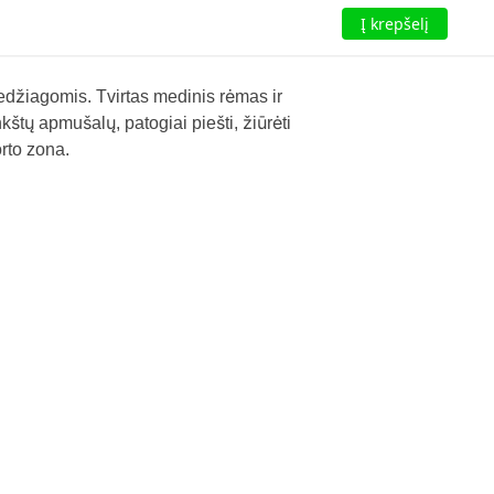
Į krepšelį
medžiagomis. Tvirtas medinis rėmas ir
nkštų apmušalų, patogiai piešti, žiūrėti
orto zona.