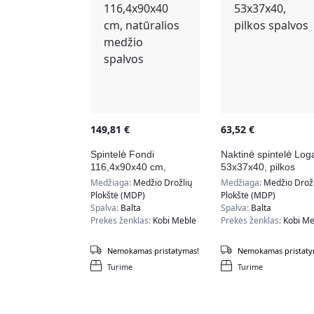
149,81
€
63,52
€
Spintelė Fondi
Naktinė spintelė Log
116,4x90x40 cm,
53x37x40, pilkos
natūralios medžio
spalvos
Medžiaga:
Medžio Drožlių
Medžiaga:
Medžio Drožl
spalvos
Plokštė (MDP)
Plokštė (MDP)
Spalva:
Balta
Spalva:
Balta
Prekės ženklas:
Kobi Meble
Prekės ženklas:
Kobi Me
Nemokamas pristatymas!
Nemokamas pristaty
Turime
Turime