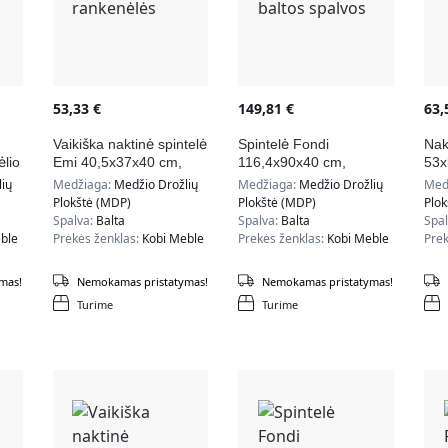
53,33
€
149,81
€
63
Vaikiška naktinė spintelė
Spintelė Fondi
Nak
lio
Emi 40,5x37x40 cm,
116,4x90x40 cm,
53x
pilkos rankenėlės
natūralios medžio /
smė
ių
Medžiaga:
Medžio Drožlių
Medžiaga:
Medžio Drožlių
Med
baltos spalvos
Plokštė (MDP)
Plokštė (MDP)
Plo
Spalva:
Balta
Spalva:
Balta
Spa
ble
Prekės ženklas:
Kobi Meble
Prekės ženklas:
Kobi Meble
Prek
mas!
Nemokamas pristatymas!
Nemokamas pristatymas!
Turime
Turime