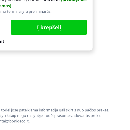
amas)
ymo terminai yra preliminarūs.
Į krepšelį
nti
todėl jose pateikiama informacija gali skirtis nuo pačios prekės.
rodyti kitaip negu realybėje, todėl prašome vadovautis prekių
entai@bonideco.lt.