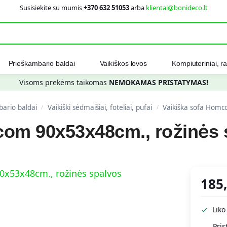
Susisiekite su mumis
+370 632 51053
arba
klientai@bonideco.lt
Ieškot
Prieškambario baldai
Vaikiškos lovos
Kompiuteriniai, ra
Visoms prekėms taikomas
NEMOKAMAS PRISTATYMAS!
ario baldai
Vaikiški sėdmaišiai, foteliai, pufai
Vaikiška sofa Homc
/
/
com 90x53x48cm., rožinės 
185
Liko
Pris