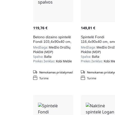
119,76
€
149,81
€
Betono dizaino spintelė
Spintelė Fondi
Fondi 103,4x90x40 cm,
116,4x90x40 cm, smė
baltos spalvos
spalvos
Medžiaga:
Medžio Drožlių
Medžiaga:
Medžio Drožl
Plokštė (MDP)
Plokštė (MDP)
Spalva:
Balta
Spalva:
Balta
Prekės ženklas:
Kobi Meble
Prekės ženklas:
Kobi Me
Nemokamas pristatymas!
Nemokamas pristaty
Turime
Turime