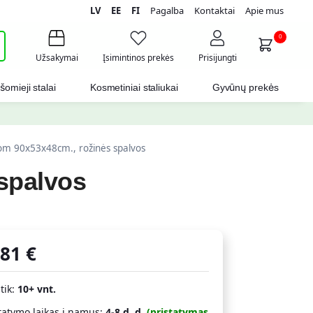
LV
EE
FI
Pagalba
Kontaktai
Apie mus
i
0
Užsakymai
Įsimintinos prekės
Prisijungti
šomieji stalai
Kosmetiniai staliukai
Gyvūnų prekės
om 90x53x48cm., rožinės spalvos
spalvos
,81
€
 tik:
10+ vnt.
tatymo laikas į namus:
4-8 d. d.
(pristatymas