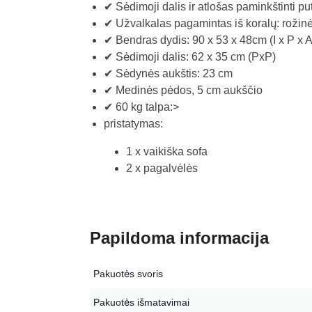
✔ Sėdimoji dalis ir atlošas paminkštinti pu
✔ Užvalkalas pagamintas iš koralų: rožin
✔ Bendras dydis: 90 x 53 x 48cm (I x P x A
✔ Sėdimoji dalis: 62 x 35 cm (PxP)
✔ Sėdynės aukštis: 23 cm
✔ Medinės pėdos, 5 cm aukščio
✔ 60 kg talpa:>
pristatymas:
1 x vaikiška sofa
2 x pagalvėlės
Papildoma informacija
Pakuotės svoris
Pakuotės išmatavimai