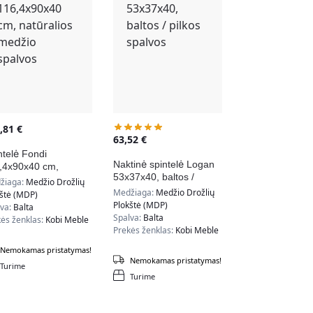
9,81
€
63,52
€
ntelė Fondi
Naktinė spintelė Logan
,4x90x40 cm,
53x37x40, baltos /
ūralios medžio
žiaga:
Medžio Drožlių
pilkos spalvos
lvos
Medžiaga:
Medžio Drožlių
kštė (MDP)
Plokštė (MDP)
lva:
Balta
Spalva:
Balta
ės ženklas:
Kobi Meble
Prekės ženklas:
Kobi Meble
Nemokamas pristatymas!
Nemokamas pristatymas!
Turime
Turime