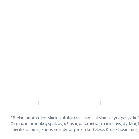
*Prekių nuotraukos skirtos tik iliustraciniams tikslams ir yra pavyzdi
Originalių produktų spalvos, užrašai, parametrai, matmenys, dydžiai, fu
specifikacijomis, kurios nurodytos prekių kortelėse. Kilus klausimams