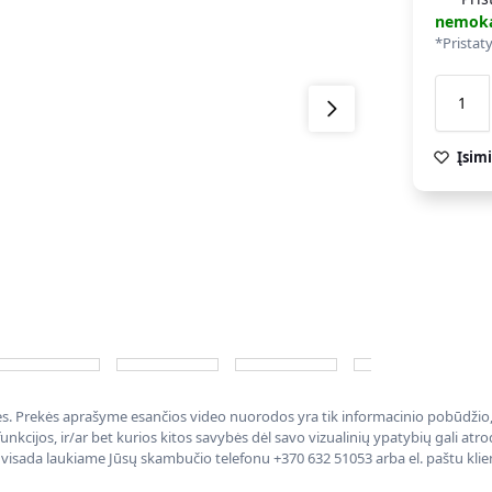
nemok
*Pristat
Įsimi
nės. Prekės aprašyme esančios video nuorodos yra tik informacinio pobūdžio, 
nkcijos, ir/ar bet kurios kitos savybės dėl savo vizualinių ypatybių gali at
, visada laukiame Jūsų skambučio telefonu +370 632 51053 arba el. paštu kli