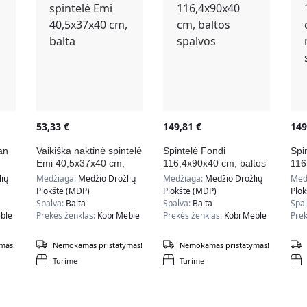
53,33
€
149,81
€
14
an
Vaikiška naktinė spintelė
Spintelė Fondi
Spi
Emi 40,5x37x40 cm,
116,4x90x40 cm, baltos
116
balta
spalvos
nat
ių
Medžiaga:
Medžio Drožlių
Medžiaga:
Medžio Drožlių
Med
spa
Plokštė (MDP)
Plokštė (MDP)
Plo
Spalva:
Balta
Spalva:
Balta
Spa
ble
Prekės ženklas:
Kobi Meble
Prekės ženklas:
Kobi Meble
Prek
mas!
Nemokamas pristatymas!
Nemokamas pristatymas!
Turime
Turime