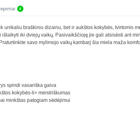
liepimai
0
 unikaliu braškiniu dizainu, bet ir aukštos kokybės, tvirtomis 
išlaikyti iki dviejų vaikų. Pasivaikščioję jie gali atsisėsti ant mi
ų. Praturtinkite savo mylimojo vaikų kambarį šia miela maža komf
ys spindi vasariška gaiva
štos kokybės-li> meistriškumas
abai minkštas patogiam sėdėjimui