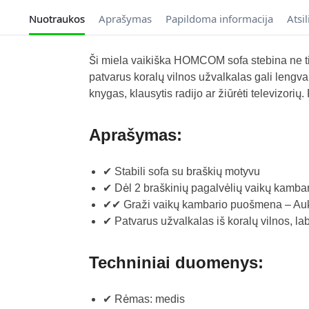
Nuotraukos
Aprašymas
Papildoma informacija
Atsi
Ši miela vaikiška HOMCOM sofa stebina ne tik
patvarus koralų vilnos užvalkalas gali lengvai 
knygas, klausytis radijo ar žiūrėti televizori
Aprašymas:
✔ Stabili sofa su braškių motyvu
✔ Dėl 2 braškinių pagalvėlių vaikų kambar
✔✔ Graži vaikų kambario puošmena – Auk
✔ Patvarus užvalkalas iš koralų vilnos, l
Techniniai duomenys:
✔ Rėmas: medis