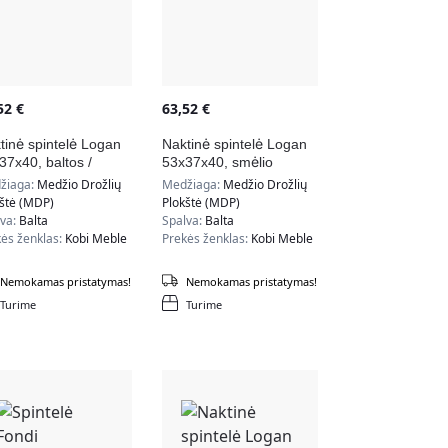
,52
€
63,52
€
tinė spintelė Logan
Naktinė spintelė Logan
37x40, baltos /
53x37x40, smėlio
lio spalvos
spalvos
žiaga:
Medžio Drožlių
Medžiaga:
Medžio Drožlių
kštė (MDP)
Plokštė (MDP)
lva:
Balta
Spalva:
Balta
ės ženklas:
Kobi Meble
Prekės ženklas:
Kobi Meble
Nemokamas pristatymas!
Nemokamas pristatymas!
Turime
Turime