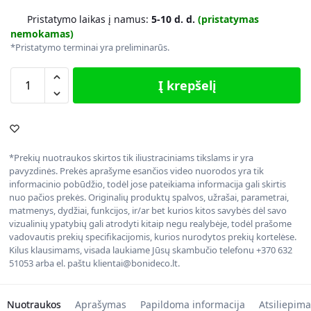
Pristatymo laikas į namus:
5-10 d. d.
(pristatymas
nemokamas)
*Pristatymo terminai yra preliminarūs.
Į krepšelį
*Prekių nuotraukos skirtos tik iliustraciniams tikslams ir yra
pavyzdinės. Prekės aprašyme esančios video nuorodos yra tik
informacinio pobūdžio, todėl jose pateikiama informacija gali skirtis
nuo pačios prekės. Originalių produktų spalvos, užrašai, parametrai,
matmenys, dydžiai, funkcijos, ir/ar bet kurios kitos savybės dėl savo
vizualinių ypatybių gali atrodyti kitaip negu realybėje, todėl prašome
vadovautis prekių specifikacijomis, kurios nurodytos prekių kortelėse.
Kilus klausimams, visada laukiame Jūsų skambučio telefonu +370 632
51053 arba el. paštu klientai@bonideco.lt.
Nuotraukos
Aprašymas
Papildoma informacija
Atsiliepima