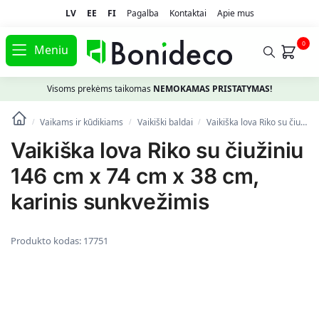
LV
EE
FI
Pagalba
Kontaktai
Apie mus
0
Meniu
Visoms prekėms taikomas
NEMOKAMAS PRISTATYMAS!
Vaikams ir kūdikiams
Vaikiški baldai
Vaikiška lova Riko su čiužiniu 146 cm x 74 cm x 38 cm, karinis sunkvežimis
/
/
/
Vaikiška lova Riko su čiužiniu
146 cm x 74 cm x 38 cm,
karinis sunkvežimis
Produkto kodas:
17751