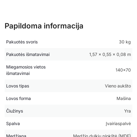
Papildoma informacija
Pakuotės svoris
30 kg
Pakuotės išmatavimai
1,57 × 0,55 × 0,08 m
Miegamosios vietos
140×70
išmatavimai
Lovos tipas
Vieno aukšto
Lovos forma
Mašina
Čiužinys
Yra
Spalva
Įvairiaspalvė
Medžiaga
Medžio dulkių plokštė (MDF)