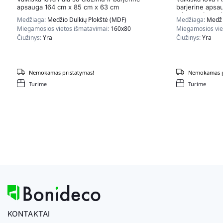
apsauga 164 cm x 85 cm x 63 cm
barjerine apsa
miega princes
Medžiaga:
Medžio Dulkių Plokštė (MDF)
Medžiaga:
Medži
Miegamosios vietos išmatavimai:
160x80
Miegamosios vie
Čiužinys:
Yra
Čiužinys:
Yra
Nemokamas pristatymas!
Nemokamas p
Turime
Turime
KONTAKTAI