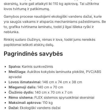
skersinių, kurie gali atlaikyti iki 110 kg apkrovą. Tai užtikrina
lovos tvirtumą ir patikimumą.
Gamybos procese naudojami ekologiški vandens dažai, kurie
yra saugūs vaikams ir atsparūs mechaniniams pažeidimams. Be
to, grafika tvirtinama laminatu, todėl ji ilgai išlieka ryški ir
neblunka.
Rinkinį sudaro čiužinys, rėmas ir lova, todėl jums nereikės
papildomai ieškoti atskirų dalių.
Pagrindinės savybės
Spalva:
Karinis sunkvežimis
Medžiaga:
Aukštos kokybės laminuota plokštė, PVC/ABS
apvadai
Lovos išmatavimai:
146 cm x 74 cm x 38 cm
Miegamoji dalis:
140 cm x 70 cm
Čiužinio dydis:
140 cm x 70 cm x 7 cm
Rėmo sistema:
FLEX sistemos spyruokliniai skersiniai
Maksimali apkrova:
110 kg
Dažai:
Ekologiški vandens dažai