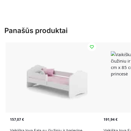
Panašūs produktai
157,07
€
191,94
€
Vaikiška lova Fala su čiužiniu ir barjerine
Vaikiška lova Fa