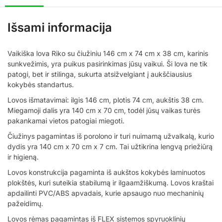
Išsami informacija
Vaikiška lova Riko su čiužiniu 146 cm x 74 cm x 38 cm, karinis
sunkvežimis, yra puikus pasirinkimas jūsų vaikui. Ši lova ne tik
patogi, bet ir stilinga, sukurta atsižvelgiant į aukščiausius
kokybės standartus.
Lovos išmatavimai: ilgis 146 cm, plotis 74 cm, aukštis 38 cm.
Miegamoji dalis yra 140 cm x 70 cm, todėl jūsų vaikas turės
pakankamai vietos patogiai miegoti.
Čiužinys pagamintas iš porolono ir turi nuimamą užvalkalą, kurio
dydis yra 140 cm x 70 cm x 7 cm. Tai užtikrina lengvą priežiūrą
ir higieną.
Lovos konstrukcija pagaminta iš aukštos kokybės laminuotos
plokštės, kuri suteikia stabilumą ir ilgaamžiškumą. Lovos kraštai
apdailinti PVC/ABS apvadais, kurie apsaugo nuo mechaninių
pažeidimų.
Lovos rėmas pagamintas iš FLEX sistemos spyruoklinių