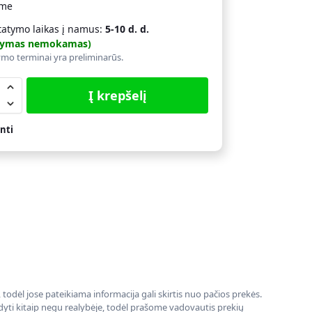
ime
tatymo laikas į namus:
5-10 d. d.
atymas nemokamas)
ymo terminai yra preliminarūs.
Į krepšelį
nti
todėl jose pateikiama informacija gali skirtis nuo pačios prekės.
rodyti kitaip negu realybėje, todėl prašome vadovautis prekių