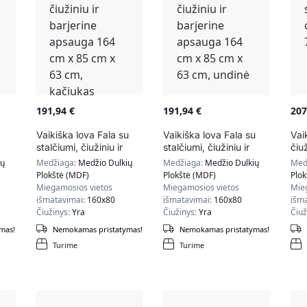
191,94
€
191,94
€
20
Vaikiška lova Fala su
Vaikiška lova Fala su
Vai
stalčiumi, čiužiniu ir
stalčiumi, čiužiniu ir
čiu
85
barjerine apsauga 164
barjerine apsauga 164
cm 
ių
Medžiaga:
Medžio Dulkių
Medžiaga:
Medžio Dulkių
Med
cm x 85 cm x 63 cm,
cm x 85 cm x 63 cm,
Plokštė (MDF)
Plokštė (MDF)
Plok
kačiukas
undinė
Miegamosios vietos
Miegamosios vietos
Mie
išmatavimai:
160x80
išmatavimai:
160x80
išm
Čiužinys:
Yra
Čiužinys:
Yra
Čiuž
mas!
Nemokamas pristatymas!
Nemokamas pristatymas!
Turime
Turime