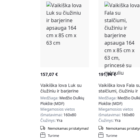
157,07
€
191,94
€
Vaikiška lova Luk su
Vaikiška lova Fala s
čiužiniu ir barjerine
stalčiumi, čiužiniu ir
apsauga 164 cm x 85
barjerine apsauga 1
Medžiaga:
Medžio Dulkių
Medžiaga:
Medžio Dulk
cm x 63 cm
cm x 85 cm x 63 cm
Plokštė (MDF)
Plokštė (MDF)
princesė su mėnuliu
Miegamosios vietos
Miegamosios vietos
išmatavimai:
160x80
išmatavimai:
160x80
Čiužinys:
Yra
Čiužinys:
Yra
Nemokamas pristatymas!
Nemokamas pristaty
Turime
Turime