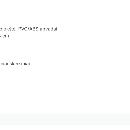
plokštė, PVC/ABS apvadai
3 cm
iai skersiniai