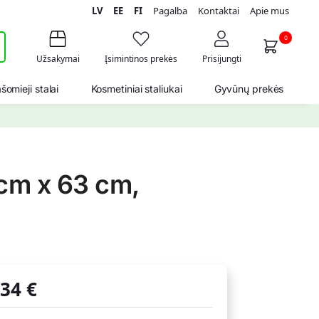
LV
EE
FI
Pagalba
Kontaktai
Apie mus
i
0
Užsakymai
Įsimintinos prekės
Prisijungti
šomieji stalai
Kosmetiniai staliukai
Gyvūnų prekės
 cm x 63 cm,
,34
€