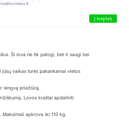
entai@bonideco.lt.
Į krepšelį
i. Ši lova ne tik patogi, bet ir saugi bei
 jūsų vaikas turės pakankamai vietos
r lengvą priežiūrą.
mžiškumą. Lovos kraštai apdailinti
. Maksimali apkrova iki 110 kg.