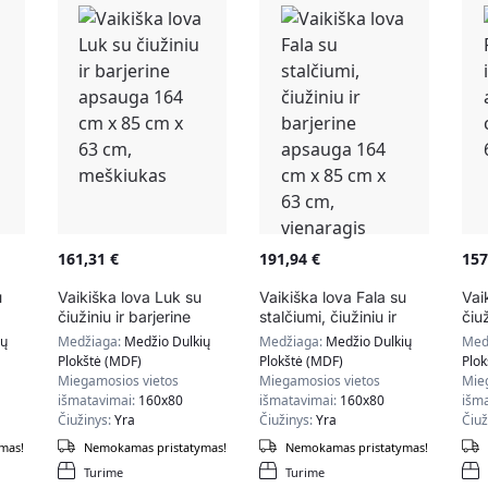
161,31
€
191,94
€
15
u
Vaikiška lova Luk su
Vaikiška lova Fala su
Vai
čiužiniu ir barjerine
stalčiumi, čiužiniu ir
čiuž
64
apsauga 164 cm x 85
barjerine apsauga 164
aps
ių
Medžiaga:
Medžio Dulkių
Medžiaga:
Medžio Dulkių
Med
,
cm x 63 cm, meškiukas
cm x 85 cm x 63 cm,
cm 
Plokštė (MDF)
Plokštė (MDF)
Plok
vienaragis
Miegamosios vietos
Miegamosios vietos
Mie
išmatavimai:
160x80
išmatavimai:
160x80
išm
Čiužinys:
Yra
Čiužinys:
Yra
Čiuž
mas!
Nemokamas pristatymas!
Nemokamas pristatymas!
Turime
Turime