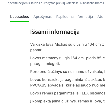
specifikacijomis, kurios nurodytos prekių kortelėse. Kilus klausimams
Nuotraukos
Aprašymas
Papildoma informacija
Atsi
Išsami informacija
Vaikiška lova Michas su čiužiniu 164 cm x 
patvari.
Lovos matmenys: ilgis 164 cm, plotis 85 
patogiai miegoti.
Porolono čiužinys su nuimamu užvalkalu, k
Lovos konstrukcija pagaminta iš aukštos ko
PVC/ABS apvadais, kurie apsaugo nuo me
Lovos rėmas pagamintas iš FLEX sistemos s
Į komplektą įeina čiužinys, rėmas ir lova, 