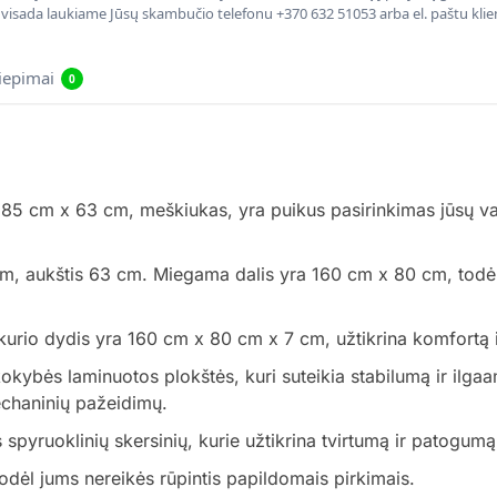
, visada laukiame Jūsų skambučio telefonu +370 632 51053 arba el. paštu kli
liepimai
0
85 cm x 63 cm, meškiukas, yra puikus pasirinkimas jūsų vaiku
cm, aukštis 63 cm. Miegama dalis yra 160 cm x 80 cm, todėl
urio dydis yra 160 cm x 80 cm x 7 cm, užtikrina komfortą i
kybės laminuotos plokštės, kuri suteikia stabilumą ir ilgaa
chaninių pažeidimų.
pyruoklinių skersinių, kurie užtikrina tvirtumą ir patogumą
todėl jums nereikės rūpintis papildomais pirkimais.