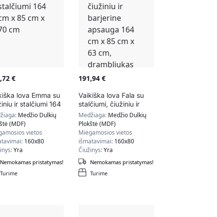
7,72
€
191,94
€
kiška lova Emma su
Vaikiška lova Fala su
žiniu ir stalčiumi 164
stalčiumi, čiužiniu ir
x 85 cm x 70 cm
barjerine apsauga 164
žiaga:
Medžio Dulkių
Medžiaga:
Medžio Dulkių
cm x 85 cm x 63 cm,
štė (MDF)
Plokštė (MDF)
drambliukas
gamosios vietos
Miegamosios vietos
atavimai:
160x80
išmatavimai:
160x80
inys:
Yra
Čiužinys:
Yra
Nemokamas pristatymas!
Nemokamas pristatymas!
Turime
Turime