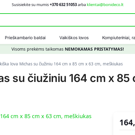
Susisiekite su mumis
+370 632 51053
arba
klientai@bonideco.lt
Ieškot
Prieškambario baldai
Vaikiškos lovos
Kompiuteriniai, ra
Visoms prekėms taikomas
NEMOKAMAS PRISTATYMAS!
kiška lova Michas su čiužiniu 164 cm x 85 cm x 63 cm, meškiukas
as su čiužiniu 164 cm x 85
164