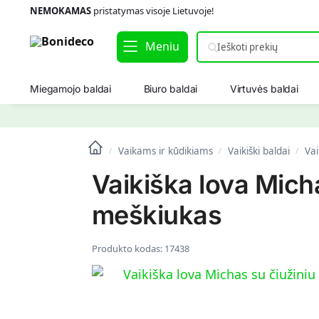
NEMOKAMAS
pristatymas visoje Lietuvoje!
Meniu
Miegamojo baldai
Biuro baldai
Virtuvės baldai
Vaikams ir kūdikiams
Vaikiški baldai
Vai
/
/
/
Vaikiška lova Mich
meškiukas
Produkto kodas:
17438