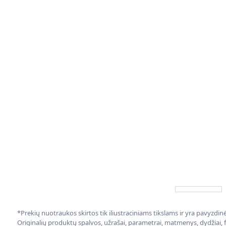
*Prekių nuotraukos skirtos tik iliustraciniams tikslams ir yra pavyzdi
Originalių produktų spalvos, užrašai, parametrai, matmenys, dydžiai, fu