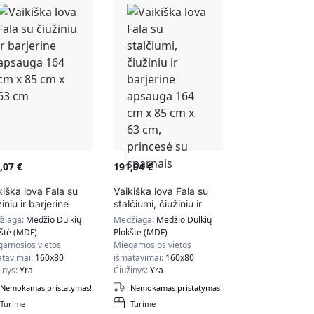
7,07
€
191,94
€
kiška lova Fala su
Vaikiška lova Fala su
iniu ir barjerine
stalčiumi, čiužiniu ir
auga 164 cm x 85
barjerine apsauga 164
žiaga:
Medžio Dulkių
Medžiaga:
Medžio Dulkių
x 63 cm
cm x 85 cm x 63 cm,
štė (MDF)
Plokštė (MDF)
princesė su sparnais
gamosios vietos
Miegamosios vietos
atavimai:
160x80
išmatavimai:
160x80
inys:
Yra
Čiužinys:
Yra
Nemokamas pristatymas!
Nemokamas pristatymas!
Turime
Turime