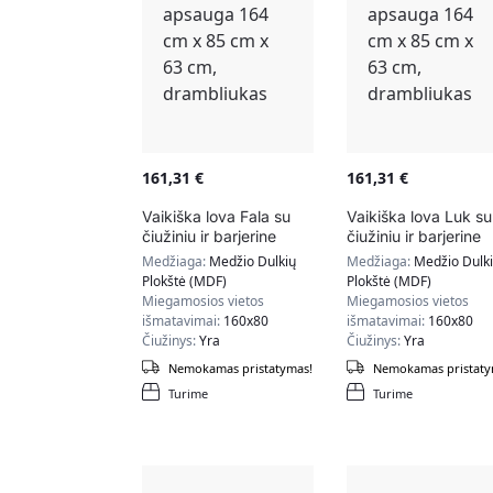
161,31
€
161,31
€
Vaikiška lova Fala su
Vaikiška lova Luk su
čiužiniu ir barjerine
čiužiniu ir barjerine
apsauga 164 cm x 85
apsauga 164 cm x 
Medžiaga:
Medžio Dulkių
Medžiaga:
Medžio Dulk
cm x 63 cm,
cm x 63 cm,
Plokštė (MDF)
Plokštė (MDF)
drambliukas
drambliukas
Miegamosios vietos
Miegamosios vietos
išmatavimai:
160x80
išmatavimai:
160x80
Čiužinys:
Yra
Čiužinys:
Yra
Nemokamas pristatymas!
Nemokamas pristaty
Turime
Turime