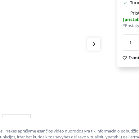
Tur
Pris
(prist
*Pristat
Įsimi
nės. Prekės aprašyme esančios video nuorodos yra tik informacinio pobūdžio, 
nkcijos, ir/ar bet kurios kitos savybės dėl savo vizualinių ypatybių gali at