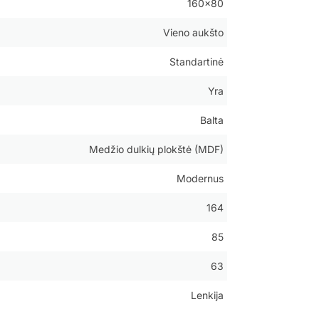
160×80
Vieno aukšto
Standartinė
Yra
Balta
Medžio dulkių plokštė (MDF)
Modernus
164
85
63
Lenkija