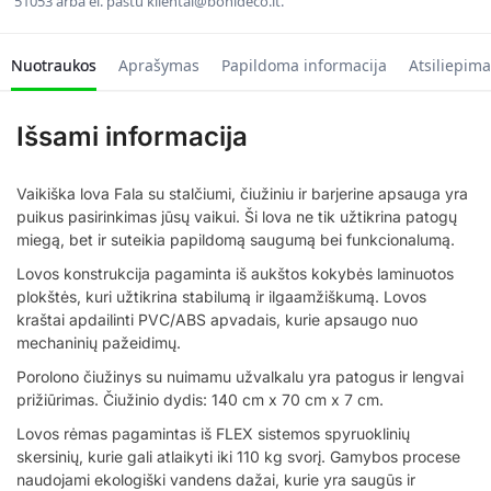
51053 arba el. paštu klientai@bonideco.lt.
Nuotraukos
Aprašymas
Papildoma informacija
Atsiliepima
Išsami informacija
Vaikiška lova Fala su stalčiumi, čiužiniu ir barjerine apsauga yra
puikus pasirinkimas jūsų vaikui. Ši lova ne tik užtikrina patogų
miegą, bet ir suteikia papildomą saugumą bei funkcionalumą.
Lovos konstrukcija pagaminta iš aukštos kokybės laminuotos
plokštės, kuri užtikrina stabilumą ir ilgaamžiškumą. Lovos
kraštai apdailinti PVC/ABS apvadais, kurie apsaugo nuo
mechaninių pažeidimų.
Porolono čiužinys su nuimamu užvalkalu yra patogus ir lengvai
prižiūrimas. Čiužinio dydis: 140 cm x 70 cm x 7 cm.
Lovos rėmas pagamintas iš FLEX sistemos spyruoklinių
skersinių, kurie gali atlaikyti iki 110 kg svorį. Gamybos procese
naudojami ekologiški vandens dažai, kurie yra saugūs ir