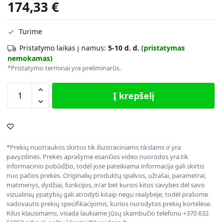
174,33
€
Turime
Pristatymo laikas į namus:
5-10 d. d.
(pristatymas
nemokamas)
*Pristatymo terminai yra preliminarūs.
Į krepšelį
*Prekių nuotraukos skirtos tik iliustraciniams tikslams ir yra
pavyzdinės. Prekės aprašyme esančios video nuorodos yra tik
informacinio pobūdžio, todėl jose pateikiama informacija gali skirtis
nuo pačios prekės. Originalių produktų spalvos, užrašai, parametrai,
matmenys, dydžiai, funkcijos, ir/ar bet kurios kitos savybės dėl savo
vizualinių ypatybių gali atrodyti kitaip negu realybėje, todėl prašome
vadovautis prekių specifikacijomis, kurios nurodytos prekių kortelėse.
Kilus klausimams, visada laukiame Jūsų skambučio telefonu +370 632