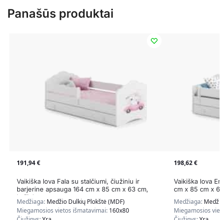
Panašūs produktai
191,94
€
198,62
€
Vaikiška lova Fala su stalčiumi, čiužiniu ir
Vaikiška lova Er
barjerine apsauga 164 cm x 85 cm x 63 cm,
cm x 85 cm x 6
kačiukas
Medžiaga:
Medžio Dulkių Plokštė (MDF)
Medžiaga:
Medži
Miegamosios vietos išmatavimai:
160x80
Miegamosios vie
Čiužinys:
Yra
Čiužinys:
Yra