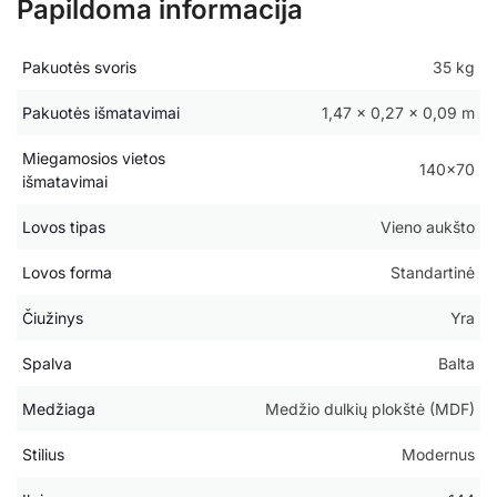
Papildoma informacija
Pakuotės svoris
35 kg
Pakuotės išmatavimai
1,47 × 0,27 × 0,09 m
Miegamosios vietos
140×70
išmatavimai
Lovos tipas
Vieno aukšto
Lovos forma
Standartinė
Čiužinys
Yra
Spalva
Balta
Medžiaga
Medžio dulkių plokštė (MDF)
Stilius
Modernus