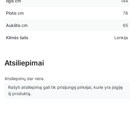
Ilgis cm
144
Plotis cm
78
Aukštis cm
65
Kilmės šalis
Lenkija
Atsiliepimai
Atsiliepimų dar nėra.
Rašyti atsiliepimą gali tik prisijungę pirkėjai, kurie yra įsigiję
šį produktą.