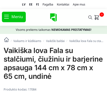
LV
EE
FI
Pagalba
Kontaktai
Apie mus
0
Meniu
Visoms prekėms taikomas
NEMOKAMAS PRISTATYMAS!
Vaikams ir kūdikiams
Vaikiški baldai
Vaikiška lova Fala su stalčiumi, čiužiniu ir barjerine apsauga 144 cm x 78 cm x 65 cm, undinė
/
/
/
Vaikiška lova Fala su
stalčiumi, čiužiniu ir barjerine
apsauga 144 cm x 78 cm x
65 cm, undinė
Produkto kodas:
17084