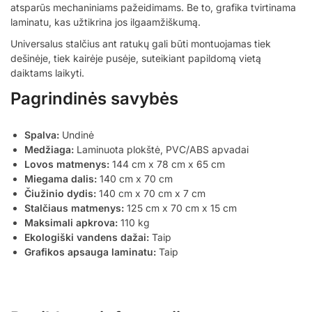
atsparūs mechaniniams pažeidimams. Be to, grafika tvirtinama
laminatu, kas užtikrina jos ilgaamžiškumą.
Universalus stalčius ant ratukų gali būti montuojamas tiek
dešinėje, tiek kairėje pusėje, suteikiant papildomą vietą
daiktams laikyti.
Pagrindinės savybės
Spalva:
Undinė
Medžiaga:
Laminuota plokštė, PVC/ABS apvadai
Lovos matmenys:
144 cm x 78 cm x 65 cm
Miegama dalis:
140 cm x 70 cm
Čiužinio dydis:
140 cm x 70 cm x 7 cm
Stalčiaus matmenys:
125 cm x 70 cm x 15 cm
Maksimali apkrova:
110 kg
Ekologiški vandens dažai:
Taip
Grafikos apsauga laminatu:
Taip