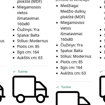
plokštė (MDF)
Medžiaga:
Miegamosios
Medžio dulkių
vietos
plokštė (MDF)
išmatavimai:
Miegamosios
160x80
vietos
Čiužinys:
Yra
išmatavimai:
Spalva:
Balta
160x80
us
Stilius:
Modernus
Čiužinys:
Yra
Plotis cm:
85
Spalva:
Balta
Ilgis cm:
164
Stilius:
Modernus
Aukštis cm:
63
Plotis cm:
85
Ilgis cm:
164
Turime
Aukštis cm:
63
Turime