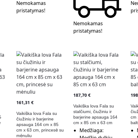
Nemokamas
Ne
pristatymas!
pri
Nemokamas
pristatymas!
187,70
€
19
161,31
€
Vaikiška lova Fala su
Vai
stalčiumi, čiužiniu ir
čiuž
Vaikiška lova Fala su
5
barjerine apsauga 164
cm 
čiužiniu ir barjerine
ė
cm x 85 cm x 63 cm
bal
apsauga 164 cm x 85
Medžiaga:
cm x 63 cm, princesė su
mėnuliu
Medžio dulkių