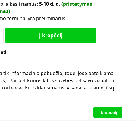
o laikas į namus:
5-10 d. d.
(pristatymas
mas)
mo terminai yra preliminarūs.
Į krepšelį
inti
a tik informacinio pobūdžio, todėl jose pateikiama
s, ir/ar bet kurios kitos savybės dėl savo vizualinių
ų kortelėse. Kilus klausimams, visada laukiame Jūsų
Į krepšelį