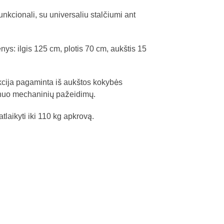
funkcionali, su universaliu stalčiumi ant
s: ilgis 125 cm, plotis 70 cm, aukštis 15
kcija pagaminta iš aukštos kokybės
go nuo mechaninių pažeidimų.
laikyti iki 110 kg apkrovą.