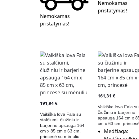
Nemokamas
pristatymas!
Nemokamas
pristatymas!
161,31
€
191,94
€
Vaikiška lova Fala su
čiužiniu ir barjerine
Vaikiška lova Fala su
apsauga 164 cm x 8
stalčiumi, čiužiniu ir
cm x 63 cm, princes
barjerine apsauga 164
Medžiaga:
cm x 85 cm x 63 cm,
princesė su mėnuliu
Medžio dulkių