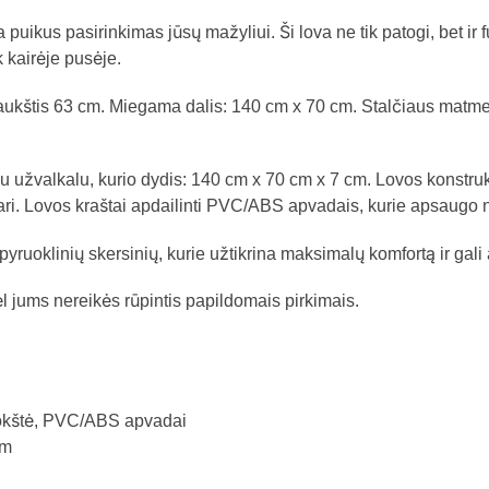
 puikus pasirinkimas jūsų mažyliui. Ši lova ne tik patogi, bet ir 
k kairėje pusėje.
aukštis 63 cm. Miegama dalis: 140 cm x 70 cm. Stalčiaus matmeny
 užvalkalu, kurio dydis: 140 cm x 70 cm x 7 cm. Lovos konstru
patvari. Lovos kraštai apdailinti PVC/ABS apvadais, kurie apsau
oklinių skersinių, kurie užtikrina maksimalų komfortą ir gali at
ėl jums nereikės rūpintis papildomais pirkimais.
okštė, PVC/ABS apvadai
cm