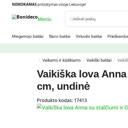
NEMOKAMAS
pristatymas visoje Lietuvoje!
Meniu
Miegamojo baldai
Biuro baldai
Virtuvės baldai
Prieškambar
Vaikams ir kūdikiams
Vaikiški baldai
Vaiki
/
/
/
Vaikiška lova Anna 
cm, undinė
Produkto kodas:
17413