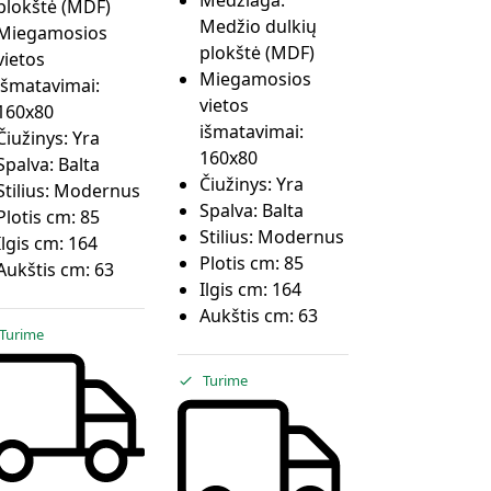
Medžiaga:
plokštė (MDF)
Medžio dulkių
Miegamosios
plokštė (MDF)
vietos
Miegamosios
išmatavimai:
vietos
160x80
išmatavimai:
Čiužinys:
Yra
160x80
Spalva:
Balta
Čiužinys:
Yra
Stilius:
Modernus
Spalva:
Balta
Plotis cm:
85
Stilius:
Modernus
Ilgis cm:
164
Plotis cm:
85
Aukštis cm:
63
Ilgis cm:
164
Aukštis cm:
63
Turime
Turime