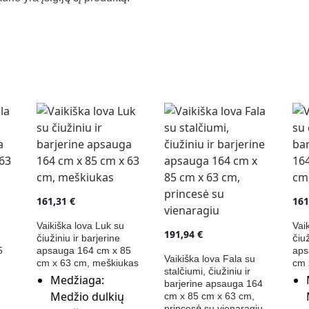
161,31
€
16
Vaikiška lova Luk su
Vai
191,94
€
čiužiniu ir barjerine
čiuž
5
apsauga 164 cm x 85
aps
Vaikiška lova Fala su
cm x 63 cm, meškiukas
cm 
stalčiumi, čiužiniu ir
Medžiaga:
barjerine apsauga 164
Medžio dulkių
cm x 85 cm x 63 cm,
princesė su vienaragiu