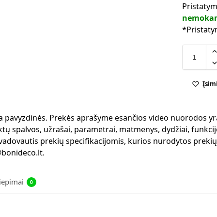
Pristatym
nemoka
*Pristaty
Įsim
 yra pavyzdinės. Prekės aprašyme esančios video nuorodos yr
ktų spalvos, užrašai, parametrai, matmenys, dydžiai, funkcijo
 vadovautis prekių specifikacijomis, kurios nurodytos preki
bonideco.lt.
liepimai
0