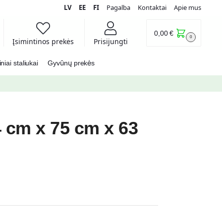
LV
EE
FI
Pagalba
Kontaktai
Apie mus
0,00
€
0
Įsimintinos prekės
Prisijungti
iai staliukai
Gyvūnų prekės
4 cm x 75 cm x 63