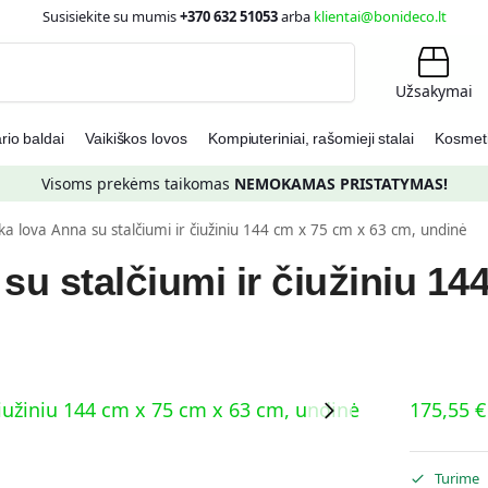
Susisiekite su mumis
+370 632 51053
arba
klientai@bonideco.lt
Ieškoti
Užsakymai
io baldai
Vaikiškos lovos
Kompiuteriniai, rašomieji stalai
Kosmetin
Visoms prekėms taikomas
NEMOKAMAS PRISTATYMAS!
ška lova Anna su stalčiumi ir čiužiniu 144 cm x 75 cm x 63 cm, undinė
su stalčiumi ir čiužiniu 14
175,55
€
Turime