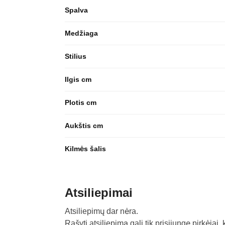
Spalva
Medžiaga
Stilius
Ilgis cm
Plotis cm
Aukštis cm
Kilmės šalis
Atsiliepimai
Atsiliepimų dar nėra.
Rašyti atsiliepimą gali tik prisijungę pirkėjai, 