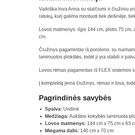
Vaikiška lova Anna su stalčiumi ir čiužiniu yra
ratukų, kurį galima montuoti tiek dešinėje, tie
Lovos matmenys: ilgis 144 cm, plotis 75 cm, 
cm.
Čiužinys pagamintas iš porolono, su nuimamu
laminuotos plokštės, todėl ji yra stabili ir 
Lovos rėmas pagamintas iš FLEX sistemos spyru
Į komplektą įeina čiužinys, rėmas ir lova, tod
Pagrindinės savybės
Spalva:
Undinė
Medžiaga:
Aukštos kokybės laminuota pl
Lovos matmenys:
144 cm x 75 cm x 63 
Miegama dalis:
140 cm x 70 cm