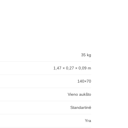
35 kg
1,47 × 0,27 × 0,09 m
140×70
Vieno aukšto
Standartinė
Yra