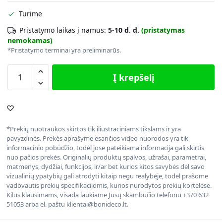
Turime
Pristatymo laikas į namus:
5-10 d. d.
(pristatymas
nemokamas)
*Pristatymo terminai yra preliminarūs.
Į krepšelį
*Prekių nuotraukos skirtos tik iliustraciniams tikslams ir yra
pavyzdinės. Prekės aprašyme esančios video nuorodos yra tik
informacinio pobūdžio, todėl jose pateikiama informacija gali skirtis
nuo pačios prekės. Originalių produktų spalvos, užrašai, parametrai,
matmenys, dydžiai, funkcijos, ir/ar bet kurios kitos savybės dėl savo
vizualinių ypatybių gali atrodyti kitaip negu realybėje, todėl prašome
vadovautis prekių specifikacijomis, kurios nurodytos prekių kortelėse.
Kilus klausimams, visada laukiame Jūsų skambučio telefonu +370 632
51053 arba el. paštu klientai@bonideco.lt.