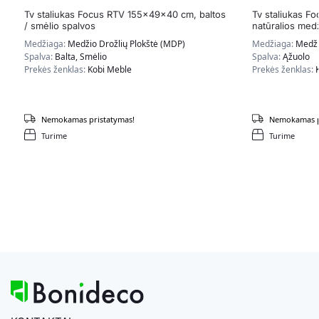
Tv staliukas Focus RTV 155x49x40 cm, baltos
Tv staliukas F
/ smėlio spalvos
natūralios med
Medžiaga:
Medžio Drožlių Plokštė (MDP)
Medžiaga:
Medži
Spalva:
Balta, Smėlio
Spalva:
Ąžuolo
Prekės ženklas:
Kobi Meble
Prekės ženklas:
Nemokamas pristatymas!
Nemokamas p
Turime
Turime