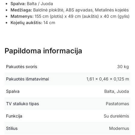
Spalva:
Balta / Juoda
Medžiaga:
Baldinė plokštė, ABS apvadas, Metalinės kojelės
Matmenys:
155 cm (plotis) x 49 cm (aukštis) x 40 cm (gylis)
Kojelių aukštis:
14 cm
Papildoma informacija
Pakuotės svoris
30 kg
Pakuotės išmatavimai
1,61 × 0,46 × 0,125 m
Spalva
Balta, Juoda
TV staliuko tipas
Pastatomas
Funkcija
Su durelėmis
Stilius
Modernus