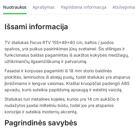
Nuotraukos
Aprašymas
Papildoma informacija
Atsiliepima
Išsami informacija
TV staliukas Focus RTV 155x49x40 cm, baltos / juodos
spalvos, yra puikus pasirinkimas jūsų svetainei. Šis stilingas ir
funkcionalus baldas pagamintas iš aukštos kokybės medžiagų,
užtikrinančių ilgaamžiškumą ir patvarumą.
Fasadai ir korpusas pagaminti iš 18 mm storio baldinės
plokštės, laminuotos iš abiejų pusių, todėl staliukas yra atsparus
įbrėžimams ir lengvai valomas. Kraštai kruopščiai padengti ABS
apvadu, kuris suteikia papildomą apsaugą ir estetinį vaizdą.
Staliukas turi metalines kojeles, kurios yra 14 cm aukščio ir
nudažytos juodai milteliniu būdu, todėl jos yra atsparios
korozijai ir suteikia modernų akcentą.
Pagrindinės savybės