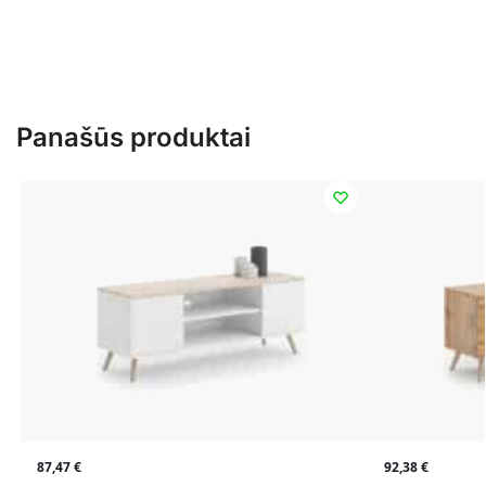
Panašūs produktai
87,47
€
92,38
€