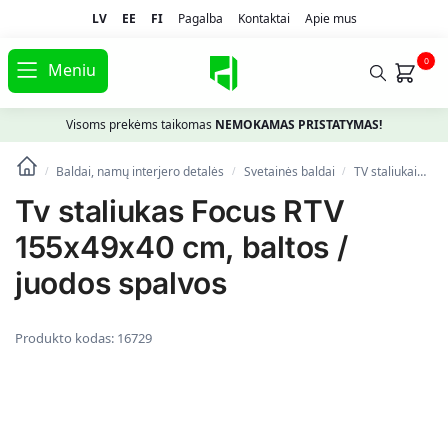
LV
EE
FI
Pagalba
Kontaktai
Apie mus
0
Meniu
Visoms prekėms taikomas
NEMOKAMAS PRISTATYMAS!
Baldai, namų interjero detalės
Svetainės baldai
TV staliukai
Tv
/
/
/
Tv staliukas Focus RTV
155x49x40 cm, baltos /
juodos spalvos
Produkto kodas:
16729