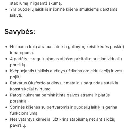
stabilumą ir ilgaamžiškumą.
Yra puodelių laikiklis ir šoninė kišenė smulkiems daiktams
laikyti.
Savybės:
Nuimama kojų atrama suteikia galimybę keisti kėdės paskirtį
ir patogumą.
4 padėtyse reguliuojamas atlošas prisitaiko prie individualių
poreikių.
Kvėpuojantis tinklinis audinys užtikrina oro cirkuliaciją ir vėsų
pojūtį.
Patvarus Oksfordo audinys ir metalinis pagrindas suteikia
konstrukcijai tvirtumo.
Patogi nuimama paminkštinta galvos atrama ir platūs
porankiai.
Šoninės kišenės su pertvaromis ir puodelių laikiklis gerina
funkcionalumą.
Neslystantys kilimėliai užtikrina stabilumą net ant slidžių
paviršių.