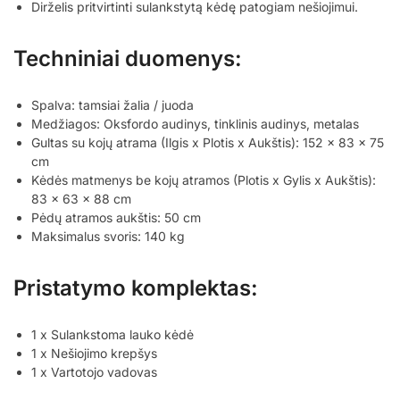
Dirželis pritvirtinti sulankstytą kėdę patogiam nešiojimui.
Techniniai duomenys:
Spalva: tamsiai žalia / juoda
Medžiagos: Oksfordo audinys, tinklinis audinys, metalas
Gultas su kojų atrama (Ilgis x Plotis x Aukštis): 152 x 83 x 75
cm
Kėdės matmenys be kojų atramos (Plotis x Gylis x Aukštis):
83 x 63 x 88 cm
Pėdų atramos aukštis: 50 cm
Maksimalus svoris: 140 kg
Pristatymo komplektas:
1 x Sulankstoma lauko kėdė
1 x Nešiojimo krepšys
1 x Vartotojo vadovas