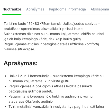
Nuotraukos
Aprašymas
Papildoma informacija
Atsiliepima
Turistinė kėdė 152x83x75cm tamsiai žalios/juodos spalvos –
praktiškas sprendimas laisvalaikiui ir poilsiui lauke.
Sulankstomas dizainas su nuimama kojų atrama leidžia naudoti
ją tiek kaip kempingo kėdę, tiek kaip lauko gultą.
Reguliuojamas atlošas ir patogios detalės užtikrina komfortą
įvairiose situacijose.
Aprašymas:
Unikali 2-in-1 konstrukcija – sulankstoma kempingo kėdė su
nuimama kojų atrama, kuri virsta gultu.
Reguliuojamas 4 pozicijomis atlošas leidžia pasirinkti
patogiausią gulimosi padėtį.
Pagaminta iš kvėpuojančio tinklinio audinio ir plyšimui
atsparaus Oksfordo audinio.
Tvirti metaliniai vamzdžiai ir neslystantys pagrindai užtikrina