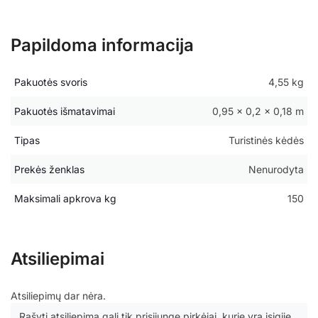
Papildoma informacija
Pakuotės svoris
4,55 kg
Pakuotės išmatavimai
0,95 × 0,2 × 0,18 m
Tipas
Turistinės kėdės
Prekės ženklas
Nenurodyta
Maksimali apkrova kg
150
Atsiliepimai
Atsiliepimų dar nėra.
Rašyti atsiliepimą gali tik prisijungę pirkėjai, kurie yra įsigiję