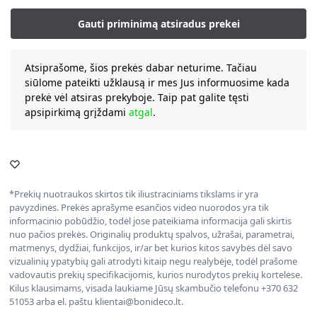
Atsiprašome, šios prekės dabar neturime. Tačiau
siūlome pateikti užklausą ir mes Jus informuosime kada
prekė vėl atsiras prekyboje. Taip pat galite tęsti
apsipirkimą grįždami
atgal
.
*Prekių nuotraukos skirtos tik iliustraciniams tikslams ir yra
pavyzdinės. Prekės aprašyme esančios video nuorodos yra tik
informacinio pobūdžio, todėl jose pateikiama informacija gali skirtis
nuo pačios prekės. Originalių produktų spalvos, užrašai, parametrai,
matmenys, dydžiai, funkcijos, ir/ar bet kurios kitos savybės dėl savo
vizualinių ypatybių gali atrodyti kitaip negu realybėje, todėl prašome
vadovautis prekių specifikacijomis, kurios nurodytos prekių kortelėse.
Kilus klausimams, visada laukiame Jūsų skambučio telefonu +370 632
51053 arba el. paštu klientai@bonideco.lt.