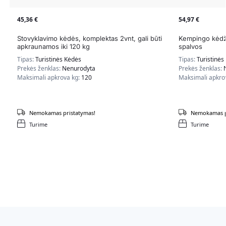
45,36
€
54,97
€
Stovyklavimo kėdės, komplektas 2vnt, gali būti
Kempingo kėdži
apkraunamos iki 120 kg
spalvos
Tipas:
Turistinės Kėdės
Tipas:
Turistinės
Prekės ženklas:
Nenurodyta
Prekės ženklas:
Maksimali apkrova kg:
120
Maksimali apkro
Nemokamas pristatymas!
Nemokamas p
Turime
Turime