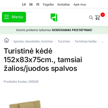
LV
EE
FI
Pagalba
Kontaktai
Apie mus
0
Meniu
Visoms prekėms taikomas
NEMOKAMAS PRISTATYMAS!
Sportas, laisvalaikis, turizmas
Turizmas
Turistiniai baldai
Turi
/
/
/
/
Turistinė kėdė
152x83x75cm., tamsiai
žalios/juodos spalvos
Produkto kodas:
293528