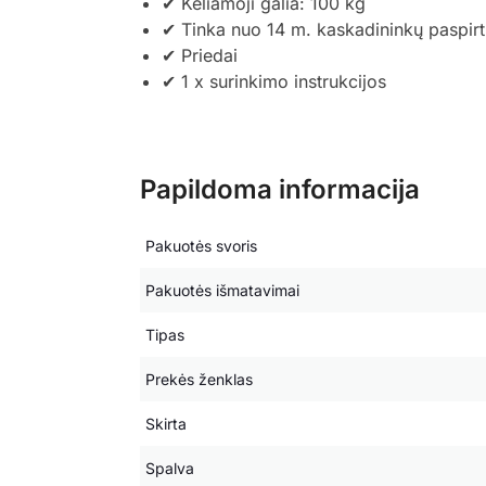
✔ Keliamoji galia: 100 kg
✔ Tinka nuo 14 m. kaskadininkų paspir
✔ Priedai
✔ 1 x surinkimo instrukcijos
Papildoma informacija
Pakuotės svoris
Pakuotės išmatavimai
Tipas
Prekės ženklas
Skirta
Spalva