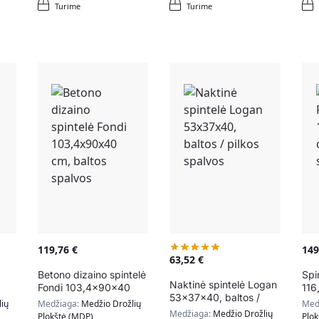
Turime
Turime
119,76
€
14
63,52
€
Betono dizaino spintelė
Spi
Naktinė spintelė Logan
Fondi 103,4x90x40
116
53x37x40, baltos /
ta
cm, baltos spalvos
bal
ių
Medžiaga:
Medžio Drožlių
Med
pilkos spalvos
Medžiaga:
Medžio Drožlių
Plokštė (MDP)
Plo