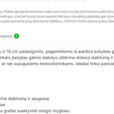
nės. Prekės aprašyme esančios video nuorodos yra tik informacinio pobūdžio, 
nkcijos, ir/ar bet kurios kitos savybės dėl savo vizualinių ypatybių gali at
, visada laukiame Jūsų skambučio telefonu +370 632 51053 arba el. paštu kli
liepimai
0
r 10 cm padangomis, pagamintomis iš aukštos kokybės gum
uko įtaisytas galinis stabdys užtikrina didesnį stabilumą ir l
 ar net suaugusiems motociklininkams. Idealiai tinka pasiva
krina stabilumą ir saugumą
tas
 greitai suaktyvinti sriegio mygtuku