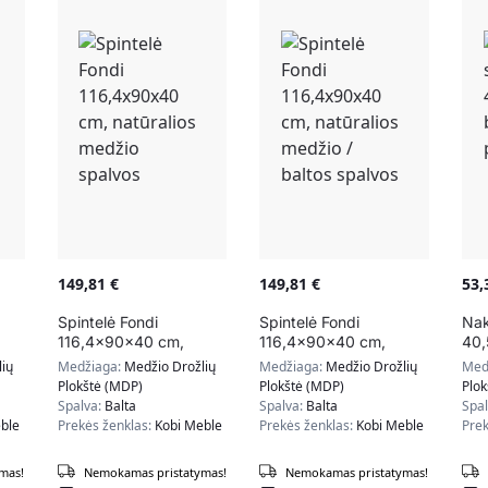
149,81
€
149,81
€
53
Spintelė Fondi
Spintelė Fondi
Nak
116,4x90x40 cm,
116,4x90x40 cm,
40,
natūralios medžio
natūralios medžio /
/ t
ių
Medžiaga:
Medžio Drožlių
Medžiaga:
Medžio Drožlių
Med
spalvos
baltos spalvos
Plokštė (MDP)
Plokštė (MDP)
Plo
Spalva:
Balta
Spalva:
Balta
Spa
ble
Prekės ženklas:
Kobi Meble
Prekės ženklas:
Kobi Meble
Prek
mas!
Nemokamas pristatymas!
Nemokamas pristatymas!