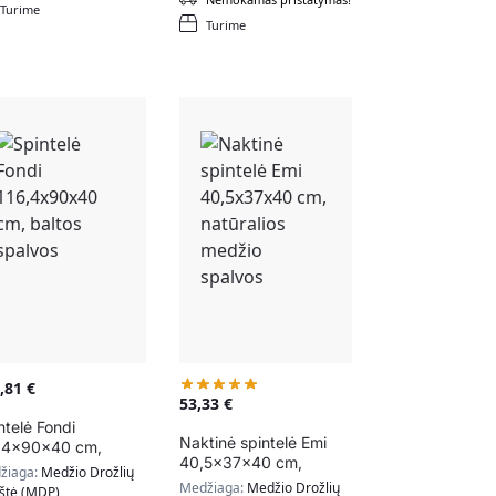
Turime
Turime
9,81
€
53,33
€
ntelė Fondi
Naktinė spintelė Emi
,4x90x40 cm,
40,5x37x40 cm,
tos spalvos
žiaga:
Medžio Drožlių
natūralios medžio
Medžiaga:
Medžio Drožlių
kštė (MDP)