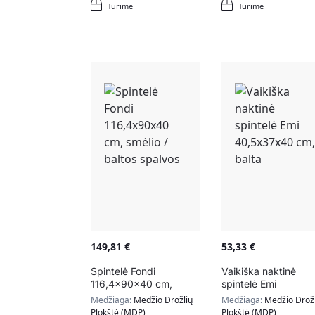
Turime
Turime
149,81
€
53,33
€
Spintelė Fondi
Vaikiška naktinė
116,4x90x40 cm,
spintelė Emi
smėlio / baltos spalvos
40,5x37x40 cm, bal
Medžiaga:
Medžio Drožlių
Medžiaga:
Medžio Drožl
Plokštė (MDP)
Plokštė (MDP)