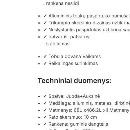
. rankena neslidi
✔ Aliumininis triukų paspirtuko pamušal
✔ Trikampio skersinio dizainas užtikri
✔ Neslystantis paspirtukas užtikrina sau
✔ patvarus, patvarus
. stabilumas
✔ Tobula dovana Vaikams
✔ Reikalingas surinkimas
Techniniai duomenys:
✔ Spalva: Juoda+Auksinė
✔ Medžiaga: aliuminis, metalas, dirbtin
✔ Matmenys: 68L x486.2L xli Matmeny
✔ Rato skersmuo: 10 cm
✔ Rankena: guminis dangtelis