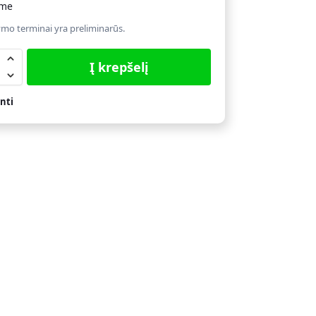
ime
ymo terminai yra preliminarūs.
Į krepšelį
nti