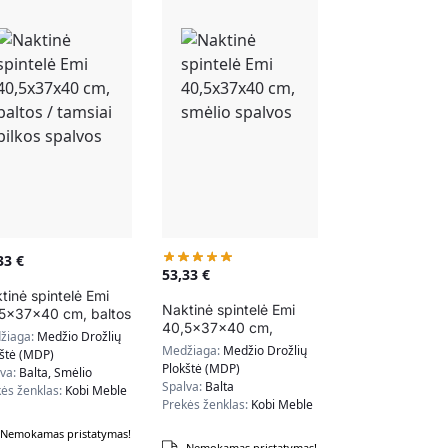
,33
€
53,33
€
tinė spintelė Emi
Naktinė spintelė Emi
5x37x40 cm, baltos
40,5x37x40 cm,
amsiai pilkos spalvos
žiaga:
Medžio Drožlių
smėlio spalvos
Medžiaga:
Medžio Drožlių
kštė (MDP)
Plokštė (MDP)
lva:
Balta, Smėlio
Spalva:
Balta
ės ženklas:
Kobi Meble
Prekės ženklas:
Kobi Meble
Nemokamas pristatymas!
Nemokamas pristatymas!