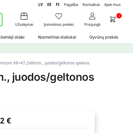
LV
EE
FI
Pagalba
Kontaktai
Apie mus
i
0
Užsakymai
Įsimintinos prekės
Prisijungti
šomieji stalai
Kosmetiniai staliukai
Gyvūnų prekės
Homcom 68×47,2x86cm., juodos/geltonos spalvos
., juodos/geltonos
92
€