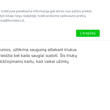
todėl jose pateikiama informacija gali skirtis nuo pačios prekės.
rodyti kitaip negu realybėje, todėl prašome vadovautis prekių
entai@bonideco.lt.
Į krepšelį
os, užtikrina saugumą atliekant triukus
eidžia bet kada saugiai sustoti. Šis triukų
ikščiojimams kartu, kad vaikai užimtų