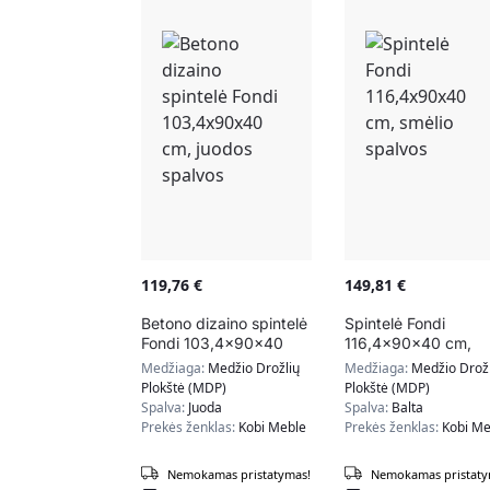
119,76
€
149,81
€
Betono dizaino spintelė
Spintelė Fondi
Fondi 103,4x90x40
116,4x90x40 cm,
cm, juodos spalvos
smėlio spalvos
Medžiaga:
Medžio Drožlių
Medžiaga:
Medžio Drožl
Plokštė (MDP)
Plokštė (MDP)
Spalva:
Juoda
Spalva:
Balta
Prekės ženklas:
Kobi Meble
Prekės ženklas:
Kobi Me
Nemokamas pristatymas!
Nemokamas pristaty