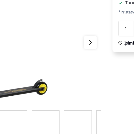
Tur
*Pristat
Įsimi