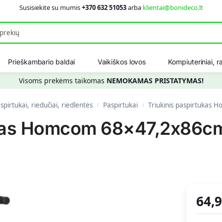
Susisiekite su mumis
+370 632 51053
arba
klientai@bonideco.lt
Ieškot
Prieškambario baldai
Vaikiškos lovos
Kompiuteriniai, ra
Visoms prekėms taikomas
NEMOKAMAS PRISTATYMAS!
spirtukai, riedučiai, riedlentės
Paspirtukai
Triukinis paspirtukas 
/
/
ukas Homcom 68×47,2x86cm
64,