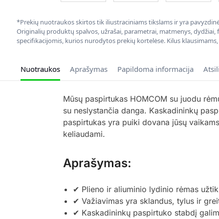
*Prekių nuotraukos skirtos tik iliustraciniams tikslams ir yra pavyzdi
Originalių produktų spalvos, užrašai, parametrai, matmenys, dydžiai, fu
specifikacijomis, kurios nurodytos prekių kortelėse. Kilus klausimams
Nuotraukos
Aprašymas
Papildoma informacija
Atsi
Mūsų paspirtukas HOMCOM su juodu rėmu i
su neslystančia danga. Kaskadininkų paspirt
paspirtukas yra puiki dovana jūsų vaikams
keliaudami.
Aprašymas:
✔ Plieno ir aliuminio lydinio rėmas užti
✔ Važiavimas yra sklandus, tylus ir grei
✔ Kaskadininkų paspirtuko stabdį galima