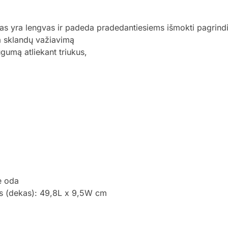
as yra lengvas ir padeda pradedantiesiems išmokti pagrindi
na sklandų važiavimą
gumą atliekant triukus,
ė oda
s (dekas): 49,8L x 9,5W cm