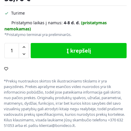
Turime
Pristatymo laikas į namus:
4-8 d. d.
(pristatymas
nemokamas)
*Pristatymo terminai yra preliminarūs.
Į krepšelį
*Prekių nuotraukos skirtos tik iliustraciniams tikslams ir yra
pavyzdinės. Prekės aprašyme esančios video nuorodos yra tik
informacinio pobūdžio, todėl jose pateikiama informacija gali skirtis
nuo pačios prekės. Originalių produktų spalvos, užrašai, parametrai,
matmenys, dydžiai, funkcijos, ir/ar bet kurios kitos savybės dėl savo
vizualinių ypatybių gali atrodyti kitaip negu realybėje, todėl prašome
vadovautis prekių specifikacijomis, kurios nurodytos prekių kortelėse.
Kilus klausimams, visada laukiame Jūsų skambučio telefonu +370 632
51053 arba el. paštu klientai@bonideco.lt.