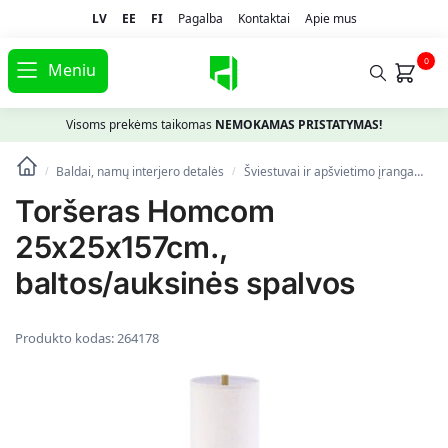
LV
EE
FI
Pagalba
Kontaktai
Apie mus
0
Meniu
Visoms prekėms taikomas
NEMOKAMAS PRISTATYMAS!
Baldai, namų interjero detalės
Šviestuvai ir apšvietimo įranga
To
/
/
Toršeras Homcom
25x25x157cm.,
baltos/auksinės spalvos
Produkto kodas:
264178