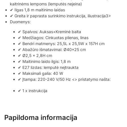
kaitrinėms lempoms (lemputės neįeina)
✔ Ilgas 1,8 m maitinimo laidas
✔ Greita ir paprasta surinkimo instrukcija, iliustracija3>
Duomenys:
✔ Spalvos: Auksas+Kreminė balta
✔ Medžiagos: Cinkuotas plienas, linas
✔ Bendri matmenys: 25,5L x 25,5W x 157H cm
✔ Abažūro išmatavimai: Ø40×25 cm
✔ Ø2,5 x 2,8H cm
✔ Maitinimo laido ilgis: 1,8 m
✔ E27 lizdas: lemputė neįtraukta
✔ Maksimali galia: 40 W
✔ Įtampa: 220-240 V/50 Hz <> pristatymo našta:
✔ 1 x instrukcija
Papildoma informacija