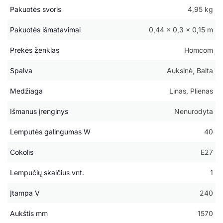
Pakuotės svoris
4,95 kg
Pakuotės išmatavimai
0,44 × 0,3 × 0,15 m
Prekės ženklas
Homcom
Spalva
Auksinė, Balta
Medžiaga
Linas, Plienas
Išmanus įrenginys
Nenurodyta
Lemputės galingumas W
40
Cokolis
E27
Lempučių skaičius vnt.
1
Įtampa V
240
Aukštis mm
1570