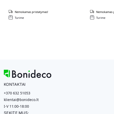
Nemokamas pristatymas!
Nemokamas p
Turime
Turime
KONTAKTAI
+370 632 51053
klientai@bonideco.lt
I-V 11:00-18:00
SEKITE MUS: