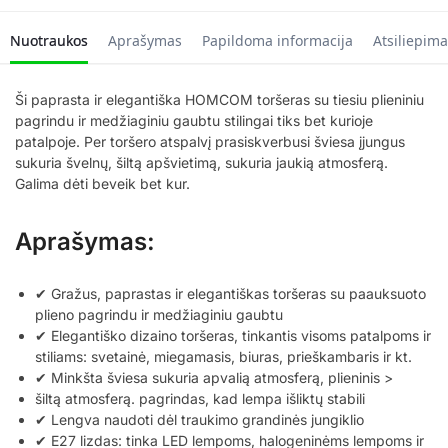
Nuotraukos
Aprašymas
Papildoma informacija
Atsiliepima
Ši paprasta ir elegantiška HOMCOM toršeras su tiesiu plieniniu
pagrindu ir medžiaginiu gaubtu stilingai tiks bet kurioje
patalpoje. Per toršero atspalvį prasiskverbusi šviesa įjungus
sukuria švelnų, šiltą apšvietimą, sukuria jaukią atmosferą.
Galima dėti beveik bet kur.
Aprašymas:
✔ Gražus, paprastas ir elegantiškas toršeras su paauksuoto
plieno pagrindu ir medžiaginiu gaubtu
✔ Elegantiško dizaino toršeras, tinkantis visoms patalpoms ir
stiliams: svetainė, miegamasis, biuras, prieškambaris ir kt.
✔ Minkšta šviesa sukuria apvalią atmosferą, plieninis >
šiltą atmosferą. pagrindas, kad lempa išliktų stabili
✔ Lengva naudoti dėl traukimo grandinės jungiklio
✔ E27 lizdas: tinka LED lempoms, halogeninėms lempoms ir