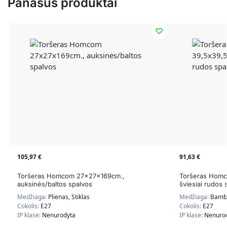
Panašūs produktai
105,97
€
91,63
€
Toršeras Homcom 27x27x169cm.,
Toršeras Homc
auksinės/baltos spalvos
šviesiai rudos 
Medžiaga:
Plienas, Stiklas
Medžiaga:
Bambu
Cokolis:
E27
Cokolis:
E27
IP klasė:
Nenurodyta
IP klasė:
Nenuro