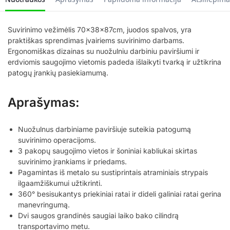
Suvirinimo vežimėlis 70x38x87cm, juodos spalvos, yra
praktiškas sprendimas įvairiems suvirinimo darbams.
Ergonomiškas dizainas su nuožulniu darbiniu paviršiumi ir
erdviomis saugojimo vietomis padeda išlaikyti tvarką ir užtikrina
patogų įrankių pasiekiamumą.
Aprašymas:
Nuožulnus darbiniame paviršiuje suteikia patogumą
suvirinimo operacijoms.
3 pakopų saugojimo vietos ir šoniniai kabliukai skirtas
suvirinimo įrankiams ir priedams.
Pagamintas iš metalo su sustiprintais atraminiais strypais
ilgaamžiškumui užtikrinti.
360° besisukantys priekiniai ratai ir dideli galiniai ratai gerina
manevringumą.
Dvi saugos grandinės saugiai laiko bako cilindrą
transportavimo metu.