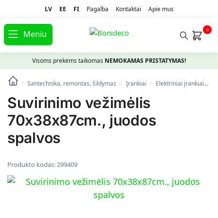
LV
EE
FI
Pagalba
Kontaktai
Apie mus
0
Meniu
Visoms prekėms taikomas
NEMOKAMAS PRISTATYMAS!
Santechnika, remontas, šildymas
Įrankiai
Elektriniai įrankiai
S
/
/
/
Suvirinimo vežimėlis
70x38x87cm., juodos
spalvos
Produkto kodas:
299409