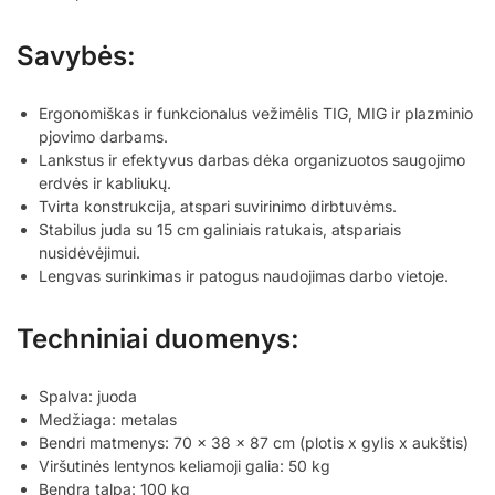
Savybės:
Ergonomiškas ir funkcionalus vežimėlis TIG, MIG ir plazminio
pjovimo darbams.
Lankstus ir efektyvus darbas dėka organizuotos saugojimo
erdvės ir kabliukų.
Tvirta konstrukcija, atspari suvirinimo dirbtuvėms.
Stabilus juda su 15 cm galiniais ratukais, atspariais
nusidėvėjimui.
Lengvas surinkimas ir patogus naudojimas darbo vietoje.
Techniniai duomenys:
Spalva: juoda
Medžiaga: metalas
Bendri matmenys: 70 x 38 x 87 cm (plotis x gylis x aukštis)
Viršutinės lentynos keliamoji galia: 50 kg
Bendra talpa: 100 kg