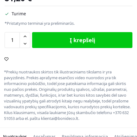
Turime
*Pristatymo terminai yra preliminarūs.
Į krepšelį
*Prekių nuotraukos skirtos tik iliustraciniams tikslams ir yra
pavyzdinės. Prekės aprašyme esančios video nuorodos yra tik
informacinio pobūdžio, todėl jose pateikiama informacija gali skirtis
nuo pačios prekės. Originalių produktų spalvos, užrašai, parametrai,
matmenys, dydžiai, funkcijos, ir/ar bet kurios kitos savybės dėl savo
vizualinių ypatybių gali atrodyti kitaip negu realybėje, todėl prašome
vadovautis prekių specifikacijomis, kurios nurodytos prekių kortelėse.
Kilus klausimams, visada laukiame Jūsų skambučio telefonu +370 632
51053 arba el. paštu klientai@bonideco.lt.
Nuotraukos
Aprašymas
Papildoma informacija
Atsiliepima