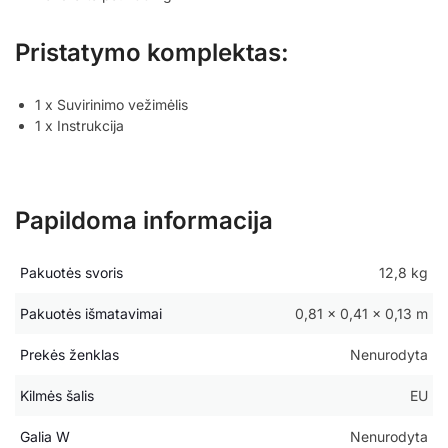
Pristatymo komplektas:
1 x Suvirinimo vežimėlis
1 x Instrukcija
Papildoma informacija
Pakuotės svoris
12,8 kg
Pakuotės išmatavimai
0,81 × 0,41 × 0,13 m
Prekės ženklas
Nenurodyta
Kilmės šalis
EU
Galia W
Nenurodyta