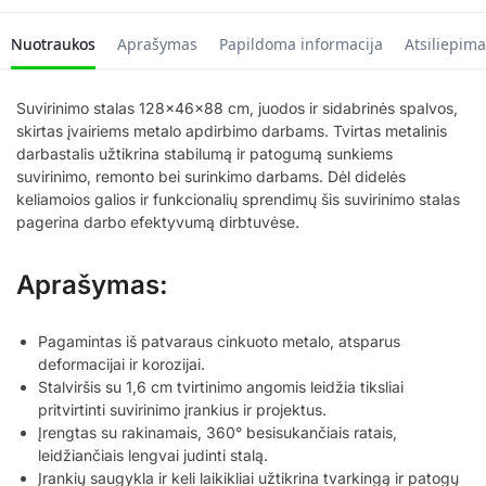
Nuotraukos
Aprašymas
Papildoma informacija
Atsiliepima
Suvirinimo stalas 128x46x88 cm, juodos ir sidabrinės spalvos,
skirtas įvairiems metalo apdirbimo darbams. Tvirtas metalinis
darbastalis užtikrina stabilumą ir patogumą sunkiems
suvirinimo, remonto bei surinkimo darbams. Dėl didelės
keliamoios galios ir funkcionalių sprendimų šis suvirinimo stalas
pagerina darbo efektyvumą dirbtuvėse.
Aprašymas:
Pagamintas iš patvaraus cinkuoto metalo, atsparus
deformacijai ir korozijai.
Stalviršis su 1,6 cm tvirtinimo angomis leidžia tiksliai
pritvirtinti suvirinimo įrankius ir projektus.
Įrengtas su rakinamais, 360° besisukančiais ratais,
leidžiančiais lengvai judinti stalą.
Įrankių saugykla ir keli laikikliai užtikrina tvarkingą ir patogų