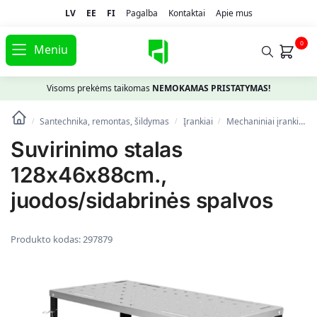
LV
EE
FI
Pagalba
Kontaktai
Apie mus
0
Meniu
Visoms prekėms taikomas
NEMOKAMAS PRISTATYMAS!
Santechnika, remontas, šildymas
Įrankiai
Mechaniniai įrankiai
/
/
/
Suvirinimo stalas
128x46x88cm.,
juodos/sidabrinės spalvos
Produkto kodas:
297879