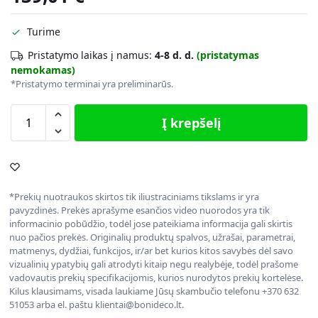
Turime
Pristatymo laikas į namus:
4-8 d. d.
(pristatymas
nemokamas)
*Pristatymo terminai yra preliminarūs.
Į krepšelį
*Prekių nuotraukos skirtos tik iliustraciniams tikslams ir yra
pavyzdinės. Prekės aprašyme esančios video nuorodos yra tik
informacinio pobūdžio, todėl jose pateikiama informacija gali skirtis
nuo pačios prekės. Originalių produktų spalvos, užrašai, parametrai,
matmenys, dydžiai, funkcijos, ir/ar bet kurios kitos savybės dėl savo
vizualinių ypatybių gali atrodyti kitaip negu realybėje, todėl prašome
vadovautis prekių specifikacijomis, kurios nurodytos prekių kortelėse.
Kilus klausimams, visada laukiame Jūsų skambučio telefonu +370 632
51053 arba el. paštu klientai@bonideco.lt.