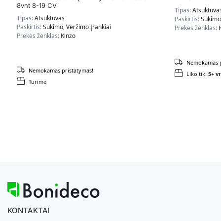
8vnt 8-19 CV
Tipas:
Atsuktuva
Tipas:
Atsuktuvas
Paskirtis:
Sukimo,
Paskirtis:
Sukimo, Veržimo Įrankiai
Prekės ženklas:
Prekės ženklas:
Kinzo
Nemokamas p
Nemokamas pristatymas!
Liko tik:
5+ vn
Turime
KONTAKTAI