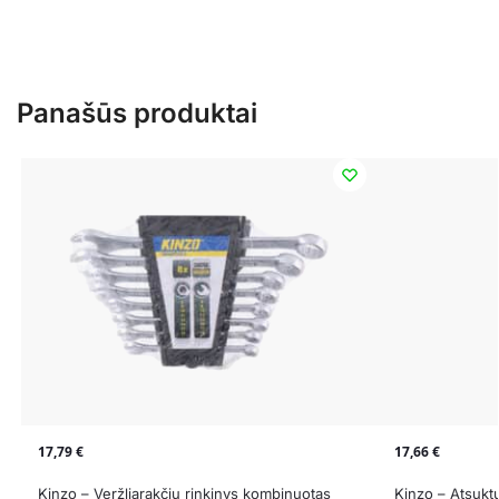
Panašūs produktai
17,79
€
17,66
€
Kinzo – Veržliarakčių rinkinys kombinuotas
Kinzo – Atsuktu