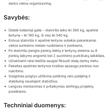
darbo vietos organizavimą.
Savybės:
Didelė keliamoji galia – stalviršis laiko iki 360 kg, apatinė
lentyna – iki 180 kg, iš viso iki 540 kg.
Erdvus stalviršis ir apatinė lentyna suteikia pakankamai
vietos sunkiems metalo ruošiniams ir įrankiams.
Po stalviršiu įrengta įrankių dėklų ir lentynų sistema su 8
įrankių laikymo angomis bei 2 suvirinimo purkštukų laikikliais.
Užrakinami ratai leidžia saugiai fiksuoti stalą darbų metu.
Pakeltas apatinės lentynos kraštas apsaugo įrankius nuo
nukritimo.
Sraigtinės jungtys užtikrina patikimą rato judėjimą ir
stabilumą naudojant stabdžius.
Lengvas montavimas ir pritaikymas skirtingų projektų
poreikiams.
Techniniai duomenys: