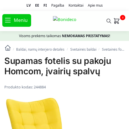
LV
EE
FI
Pagalba
Kontaktai
Apie mus
0
Meniu
Visoms prekėms taikomas
NEMOKAMAS PRISTATYMAS!
Baldai, namų interjero detalės
Svetainės baldai
Svetainės foteliai
/
/
/
Supamas fotelis su pakoju
Homcom, įvairių spalvų
Produkto kodas:
244884