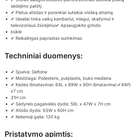
sėdėjimo patirtį
✔ Platus atlošas ir porankiai suteikia visišką atramą
✔ Idealiai tinka vaikų kambariui, miegui, skaitymui ir
televizoriaus žiūrėjimui✔ Apsaugokite grindis
būklė
✔ Reikalingas paprastas surinkimas
Techniniai duomenys:
✔ Spalva: Geltona
✔ Medžiaga: Poliesteris, putplastis, buko mediena
✔ Kėdės išmatavimai: 64L x 89W x 90H išmatavimai:✔4W5
x7 cm
31H cm
✔ Sėdynės pagalvėlės dydis: 59L x 47W x 7H cm
✔ Atlošo dydis: 63W x 60H cm
✔ Keliamoji galia: 130 kg
Pristatymo apimtis: