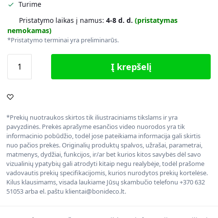
Turime
Pristatymo laikas į namus:
4-8 d. d.
(pristatymas
nemokamas)
*Pristatymo terminai yra preliminarūs.
Į krepšelį
*Prekių nuotraukos skirtos tik iliustraciniams tikslams ir yra
pavyzdinės. Prekės aprašyme esančios video nuorodos yra tik
informacinio pobūdžio, todėl jose pateikiama informacija gali skirtis
nuo pačios prekės. Originalių produktų spalvos, užrašai, parametrai,
matmenys, dydžiai, funkcijos, ir/ar bet kurios kitos savybės dėl savo
vizualinių ypatybių gali atrodyti kitaip negu realybėje, todėl prašome
vadovautis prekių specifikacijomis, kurios nurodytos prekių kortelėse.
Kilus klausimams, visada laukiame Jūsų skambučio telefonu +370 632
51053 arba el. paštu klientai@bonideco.lt.