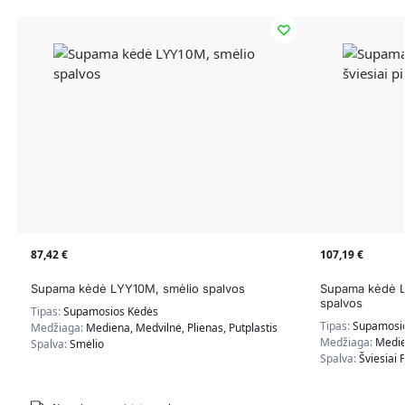
87,42
€
107,19
€
Supama kėdė LYY10M, smėlio spalvos
Supama kėdė LY
spalvos
Tipas:
Supamosios Kėdės
Tipas:
Supamosi
Medžiaga:
Mediena, Medvilnė, Plienas, Putplastis
Medžiaga:
Medie
Spalva:
Smėlio
Spalva:
Šviesiai P