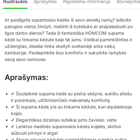
Nuotraukos
Aprašymas
Papildoma informacija
Atsiliepima
Ar pasiilgote supamosios kėdės iš savo senelių namų? Ieškote
patogios vietos žindyti, maitinti iš buteliuko ar atsipalaiduoti po
ilgos darbo dienos? Tada ši fantastiška HOMCOM supama
kėdė su tinkama kėdute kaip tik jums. Visiškai paminkštintas ir
uždengtas, idealiai tinka skaityti svetainėje arba vaikų
kambaryje. Pasilepinkite šiuo komfortu ir sukurkite ramybės
oazę savo namuose.
Aprašymas:
✔ Šiuolaikinė supama kėdė su plačia sėdyne, aukštu atlošu
ir porankiais, užtikrinančiais maksimalų komfortą
✔ Ši supama kėdė yra su tinkama kėdute, kuri atpalaiduoja
kojas.
✔ Elegantiškas dizainas suteikia jums žavesio. vieta
✔ Lenktos medinės supamosios kėdės kojelės, skirtos
siūbuoti pirmyn ir atgal
✔ Storas slaugos kėdutės paminkštinimas suteikia puikią