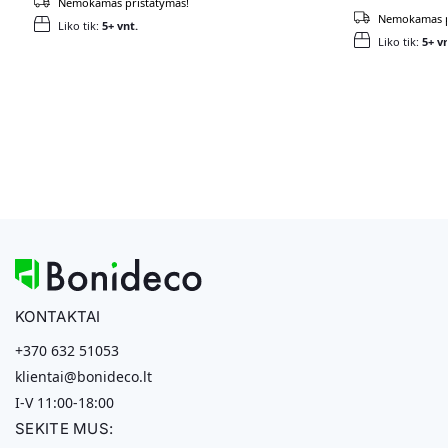
Nemokamas pristatymas!
Nemokamas p
Liko tik:
5+ vnt.
Liko tik:
5+ vn
KONTAKTAI
+370 632 51053
klientai@bonideco.lt
I-V 11:00-18:00
SEKITE MUS: