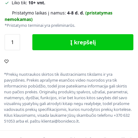
Liko tik:
10+ vnt.
Pristatymo laikas į namus:
4-8 d. d.
(pristatymas
nemokamas)
*Pristatymo terminai yra preliminarūs.
Į krepšelį
*Prekių nuotraukos skirtos tik iliustraciniams tikslams ir yra
pavyzdinės. Prekės aprašyme esančios video nuorodos yra tik
informacinio pobūdžio, todėl jose pateikiama informacija gali skirtis
nuo pačios prekės. Originalių produktų spalvos, užrašai, parametrai,
matmenys, dydžiai, funkcijos, ir/ar bet kurios kitos savybės dėl savo
vizualinių ypatybių gali atrodyti kitaip negu realybėje, todėl prašome
vadovautis prekių specifikacijomis, kurios nurodytos prekių kortelėse.
Kilus klausimams, visada laukiame Jūsų skambučio telefonu +370 632
51053 arba el. paštu klientai@bonideco.lt.