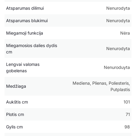
Atsparumas dilimui
Nenurodyta
Atsparumas blukimui
Nenurodyta
Miegamoji funkcija
Nėra
Miegamosios dalies dydis
Nenurodyta
cm
Lengvai valomas
Nenuroduyta
gobelenas
Mediena, Plienas, Poliesteris,
Medžiaga
Putplastis
Aukštis cm
101
Plotis cm
71
Gylis cm
98