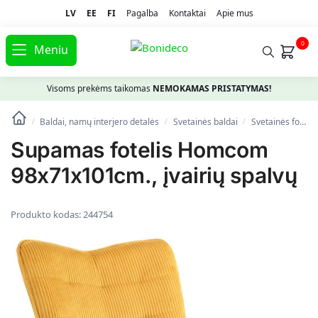
LV
EE
FI
Pagalba
Kontaktai
Apie mus
0
Meniu
Visoms prekėms taikomas
NEMOKAMAS PRISTATYMAS!
Baldai, namų interjero detalės
Svetainės baldai
Svetainės foteliai
/
/
/
Supamas fotelis Homcom
98x71x101cm., įvairių spalvų
Produkto kodas:
244754