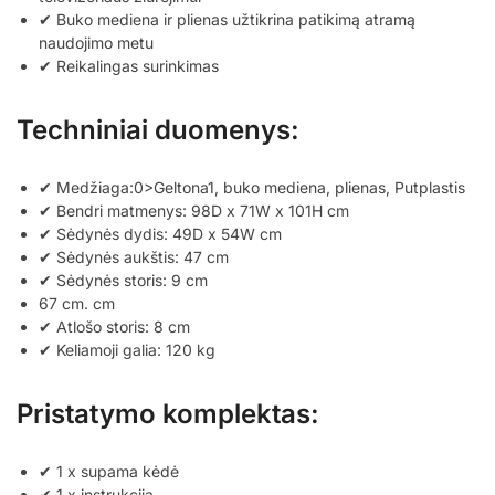
✔ Buko mediena ir plienas užtikrina patikimą atramą
naudojimo metu
✔ Reikalingas surinkimas
Techniniai duomenys:
✔ Medžiaga:0>Geltona1, buko mediena, plienas, Putplastis
✔ Bendri matmenys: 98D x 71W x 101H cm
✔ Sėdynės dydis: 49D x 54W cm
✔ Sėdynės aukštis: 47 cm
✔ Sėdynės storis: 9 cm
67 cm. cm
✔ Atlošo storis: 8 cm
✔ Keliamoji galia: 120 kg
Pristatymo komplektas:
✔ 1 x supama kėdė
✔ 1 x instrukcija