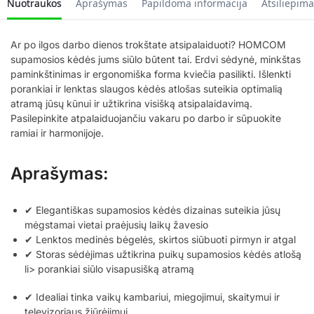
Nuotraukos
Aprašymas
Papildoma informacija
Atsiliepima
Ar po ilgos darbo dienos trokštate atsipalaiduoti? HOMCOM
supamosios kėdės jums siūlo būtent tai. Erdvi sėdynė, minkštas
paminkštinimas ir ergonomiška forma kviečia pasilikti. Išlenkti
porankiai ir lenktas slaugos kėdės atlošas suteikia optimalią
atramą jūsų kūnui ir užtikrina visišką atsipalaidavimą.
Pasilepinkite atpalaiduojančiu vakaru po darbo ir sūpuokite
ramiai ir harmonijoje.
Aprašymas:
✔ Elegantiškas supamosios kėdės dizainas suteikia jūsų
mėgstamai vietai praėjusių laikų žavesio
✔ Lenktos medinės bėgelės, skirtos siūbuoti pirmyn ir atgal
✔ Storas sėdėjimas užtikrina puikų supamosios kėdės atlošą
li> porankiai siūlo visapusišką atramą
✔ Idealiai tinka vaikų kambariui, miegojimui, skaitymui ir
televizoriaus žiūrėjimui