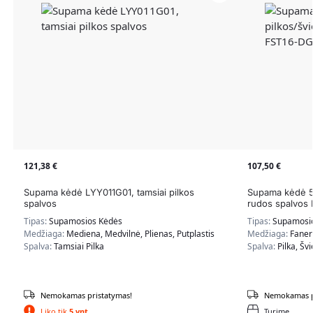
121,38
€
107,50
€
Supama kėdė LYY011G01, tamsiai pilkos
Supama kėdė 5
spalvos
rudos spalvos
Tipas:
Supamosios Kėdės
Tipas:
Supamosi
Medžiaga:
Mediena, Medvilnė, Plienas, Putplastis
Medžiaga:
Faner
Spalva:
Tamsiai Pilka
Spalva:
Pilka, Šv
Nemokamas pristatymas!
Nemokamas p
Liko tik
5 vnt.
Turime