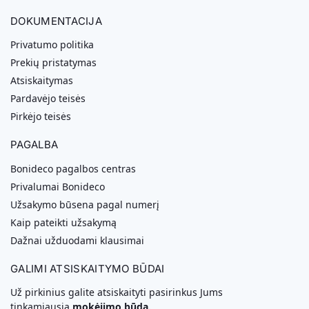
DOKUMENTACIJA
Privatumo politika
Prekių pristatymas
Atsiskaitymas
Pardavėjo teisės
Pirkėjo teisės
PAGALBA
Bonideco pagalbos centras
Privalumai Bonideco
Užsakymo būsena pagal numerį
Kaip pateikti užsakymą
Dažnai užduodami klausimai
GALIMI ATSISKAITYMO BŪDAI
Už pirkinius galite atsiskaityti pasirinkus Jums
tinkamiausią
mokėjimo būdą.