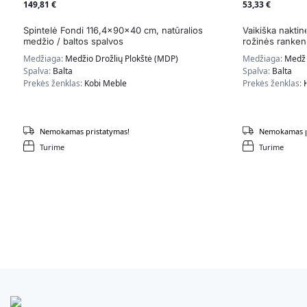
149,81
€
53,33
€
Spintelė Fondi 116,4x90x40 cm, natūralios
Vaikiška nakti
medžio / baltos spalvos
rožinės ranken
Medžiaga:
Medžio Drožlių Plokštė (MDP)
Medžiaga:
Medži
Spalva:
Balta
Spalva:
Balta
Prekės ženklas:
Kobi Meble
Prekės ženklas:
Nemokamas pristatymas!
Nemokamas p
Turime
Turime