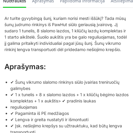
Nuotraukos
Aprašymas
Papildoma informacija
Atsiliepima
Ar turite gyvybingą šunį, kuriam norisi mesti iššūkį? Tada mūsų
šunų judrumo rinkinys iš PawHut siūlo geriausią įvairovę. Jį
sudaro 1 tunelis, 8 slalomo lazdos, 1 kliūčių lazdų komplektas ir
1 starto aikštelė. Šuolio aukštis yra be galo reguliuojamas, todėl
jį galima pritaikyti individualiai pagal jūsų šunį. Šunų vikrumo
rinkinį lengva transportuoti dėl pridedamo nešiojimo krepšio.
Aprašymas:
✔ Šunų vikrumo slalomo rinkinys siūlo įvairias treniruočių
galimybes
✔ 1 x tunelis + 8 x slalomo lazdos + 1 x kliūčių bėgimo lazdos
komplektas + 1 x aukštis> ✔ pradinis laukas
reguliuojamas
✔ Pagaminta iš PE medžiagos
✔ Lengva ir greita nustatyti ir išmontuoti
✔ Įsk. nešiojimo krepšys su užtrauktuku, kad būtų lengva
transportuoti