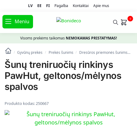
LV
EE
FI
Pagalba
Kontaktai
Apie mus
0
Meniu
Visoms prekėms taikomas
NEMOKAMAS PRISTATYMAS!
Gyvūnų prekės
Prekės šunims
Dresūros priemonės šunims
Šu
/
/
/
Šunų treniruočių rinkinys
PawHut, geltonos/mėlynos
spalvos
Produkto kodas:
250667