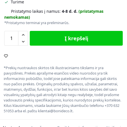
Turime
Pristatymo laikas į namus:
4-8 d. d.
(pristatymas
nemokamas)
*Pristatymo terminai yra preliminarūs.
Į krepšelį
*Prekių nuotraukos skirtos tik iliustraciniams tikslams ir yra
pavyzdinės. Prekės aprašyme esančios video nuorodos yra tik
informacinio pobūdžio, todėl jose pateikiama informacija gali skirtis
nuo pačios prekės. Originalių produktų spalvos, užrašai, parametrai,
matmenys, dydžiai, funkcijos, ir/ar bet kurios kitos savybės dėl savo
vizualinių ypatybių gali atrodyti kitaip negu realybėje, todėl prašome
vadovautis prekių specifikacijomis, kurios nurodytos prekių kortelėse.
Kilus klausimams, visada laukiame Jūsų skambučio telefonu +370 632
51053 arba el. paštu klientai@bonideco.lt.