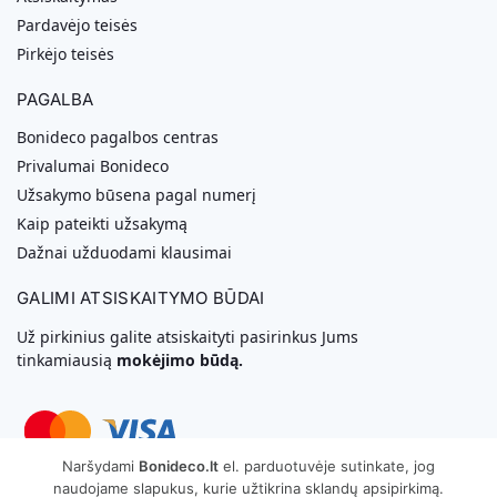
Pardavėjo teisės
Pirkėjo teisės
PAGALBA
Bonideco pagalbos centras
Privalumai Bonideco
Užsakymo būsena pagal numerį
Kaip pateikti užsakymą
Dažnai užduodami klausimai
GALIMI ATSISKAITYMO BŪDAI
Už pirkinius galite atsiskaityti pasirinkus Jums
tinkamiausią
mokėjimo būdą.
Naršydami
Bonideco.lt
el. parduotuvėje sutinkate, jog
naudojame slapukus, kurie užtikrina sklandų apsipirkimą.