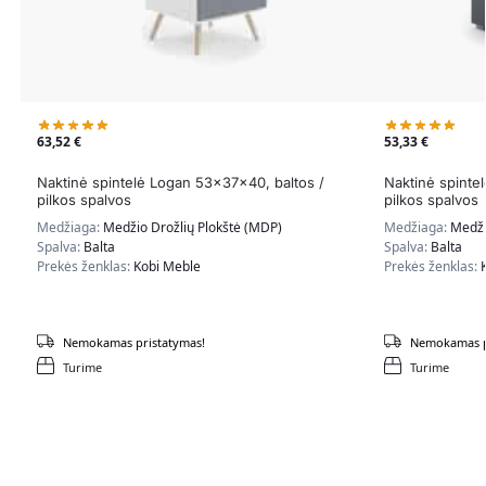
63,52
€
53,33
€
Naktinė spintelė Logan 53x37x40, baltos /
Naktinė spinte
pilkos spalvos
pilkos spalvos
Medžiaga:
Medžio Drožlių Plokštė (MDP)
Medžiaga:
Medži
Spalva:
Balta
Spalva:
Balta
Prekės ženklas:
Kobi Meble
Prekės ženklas:
Nemokamas pristatymas!
Nemokamas p
Turime
Turime