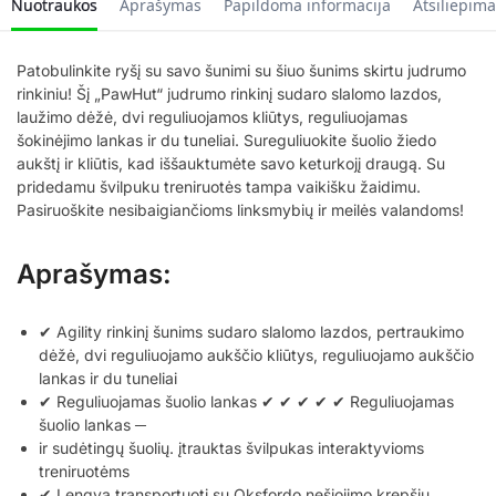
Nuotraukos
Aprašymas
Papildoma informacija
Atsiliepima
Patobulinkite ryšį su savo šunimi su šiuo šunims skirtu judrumo
rinkiniu! Šį „PawHut“ judrumo rinkinį sudaro slalomo lazdos,
laužimo dėžė, dvi reguliuojamos kliūtys, reguliuojamas
šokinėjimo lankas ir du tuneliai. Sureguliuokite šuolio žiedo
aukštį ir kliūtis, kad iššauktumėte savo keturkojį draugą. Su
pridedamu švilpuku treniruotės tampa vaikišku žaidimu.
Pasiruoškite nesibaigiančioms linksmybių ir meilės valandoms!
Aprašymas:
✔ Agility rinkinį šunims sudaro slalomo lazdos, pertraukimo
dėžė, dvi reguliuojamo aukščio kliūtys, reguliuojamo aukščio
lankas ir du tuneliai
✔ Reguliuojamas šuolio lankas ✔ ✔ ✔ ✔ ✔ Reguliuojamas
šuolio lankas ─
ir sudėtingų šuolių. įtrauktas švilpukas interaktyvioms
treniruotėms
✔ Lengva transportuoti su Oksfordo nešiojimo krepšiu