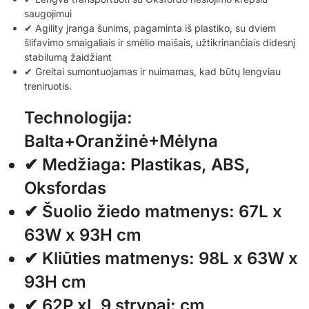
saugojimui
✔ Agility įranga šunims, pagaminta iš plastiko, su dviem
šlifavimo smaigaliais ir smėlio maišais, užtikrinančiais didesnį
stabilumą žaidžiant
✔ Greitai sumontuojamas ir nuimamas, kad būtų lengviau
treniruotis.
Technologija:
Balta+Oranžinė+Mėlyna
✔ Medžiaga: Plastikas, ABS,
Oksfordas
✔ Šuolio žiedo matmenys: 67L x
63W x 93H cm
✔ Kliūties matmenys: 98L x 63W x
93H cm
✔ 62P xL 9 strypai: cm