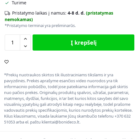
Turime
Pristatymo laikas į namus:
4-8 d. d.
(pristatymas
nemokamas)
*Pristatymo terminai yra preliminarūs.
Į krepšelį
*Prekių nuotraukos skirtos tik iliustraciniams tikslams ir yra
pavyzdinės. Prekės aprašyme esančios video nuorodos yra tik
informacinio pobūdžio, todėl jose pateikiama informacija gali skirtis
nuo pačios prekės. Originalių produktų spalvos, užrašai, parametrai,
matmenys, dydžiai, funkcijos, ir/ar bet kurios kitos savybės dėl savo
vizualinių ypatybių gali atrodyti kitaip negu realybėje, todėl prašome
vadovautis prekių specifikacijomis, kurios nurodytos prekių kortelėse.
Kilus klausimams, visada laukiame Jūsų skambučio telefonu +370 632
51053 arba el. paštu klientai@bonideco.lt.