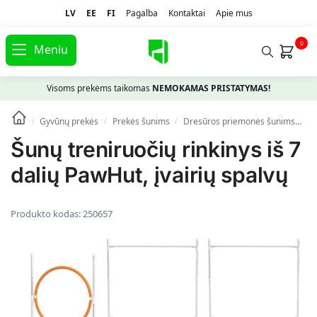
LV
EE
FI
Pagalba
Kontaktai
Apie mus
0
Meniu
Visoms prekėms taikomas
NEMOKAMAS PRISTATYMAS!
Gyvūnų prekės
Prekės šunims
Dresūros priemonės šunims
Šu
/
/
/
Šunų treniruočių rinkinys iš 7
dalių PawHut, įvairių spalvų
Produkto kodas:
250657