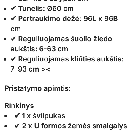
✔ Tunelis: Ø60 cm
✔ Pertraukimo dėžė: 96L x 96B
cm
✔ Reguliuojamas šuolio žiedo
aukštis: 6-63 cm
✔ Reguliuojamas kliūties aukštis:
7-93 cm ><
Pristatymo apimtis:
Rinkinys
✔ 1 x švilpukas
✔ 2 x U formos žemės smaigalys