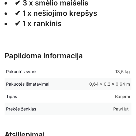
✔ 3 x smėlio maišelis
✔ 1 x nešiojimo krepšys
✔ 1 x rankinis
Papildoma informacija
Pakuotės svoris
13,5 kg
Pakuotės išmatavimai
0,64 × 0,2 × 0,64 m
Tipas
Barjerai
Prekės ženklas
PawHut
Atsiliepimai