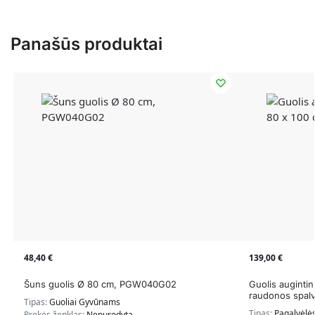
Panašūs produktai
48,40
€
139,00
€
Šuns guolis Ø 80 cm, PGW040G02
Guolis auginti
raudonos spal
Tipas:
Guoliai Gyvūnams
Tipas:
Pagalvėlė
Prekės ženklas:
Nenurodyta