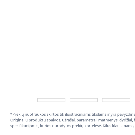
*Prekių nuotraukos skirtos tik iliustraciniams tikslams ir yra pavyzdi
Originalių produktų spalvos, užrašai, parametrai, matmenys, dydžiai, fu
specifikacijomis, kurios nurodytos prekių kortelėse. Kilus klausimams