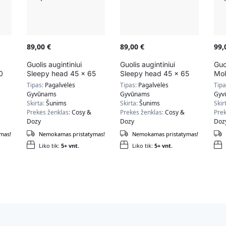
89,00
€
89,00
€
99
Guolis augintiniui
Guolis augintiniui
Guo
0
Sleepy head 45 x 65
Sleepy head 45 x 65
Mol
cm, mėlynos spalvos
cm, pilkos spalvos
dyd
Tipas:
Pagalvėlės
Tipas:
Pagalvėlės
Tip
pil
Gyvūnams
Gyvūnams
Gyv
Skirta:
Šunims
Skirta:
Šunims
Skir
Prekės ženklas:
Cosy &
Prekės ženklas:
Cosy &
Prek
Dozy
Dozy
Doz
mas!
Nemokamas pristatymas!
Nemokamas pristatymas!
Liko tik:
5+ vnt.
Liko tik:
5+ vnt.