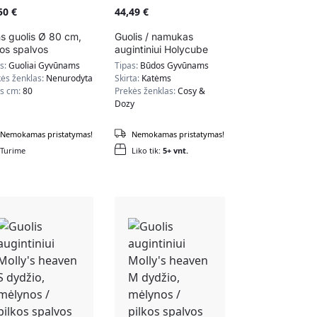
,50
€
44,49
€
s guolis Ø 80 cm,
Guolis / namukas
kos spalvos
augintiniui Holycube
W040G01
as:
Guoliai Gyvūnams
Tipas:
Būdos Gyvūnams
ės ženklas:
Nenurodyta
Skirta:
Katėms
is cm:
80
Prekės ženklas:
Cosy &
Dozy
Nemokamas pristatymas!
Nemokamas pristatymas!
Turime
Liko tik:
5+ vnt.