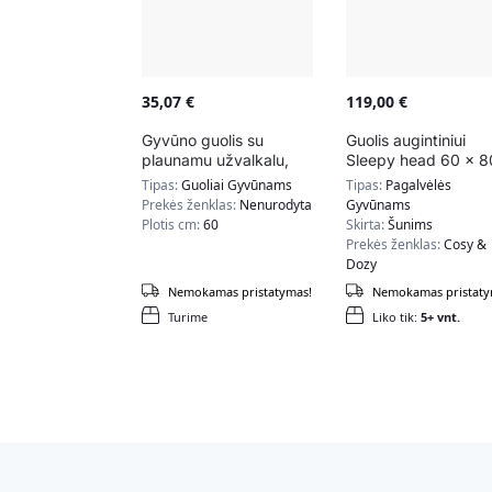
35,07
€
119,00
€
Gyvūno guolis su
Guolis augintiniui
plaunamu užvalkalu,
Sleepy head 60 x 8
tamsiai pilkas
cm, pilkos spalvos
Tipas:
Guoliai Gyvūnams
Tipas:
Pagalvėlės
Prekės ženklas:
Nenurodyta
Gyvūnams
Plotis cm:
60
Skirta:
Šunims
Prekės ženklas:
Cosy &
Dozy
Nemokamas pristatymas!
Nemokamas pristaty
Turime
Liko tik:
5+ vnt.