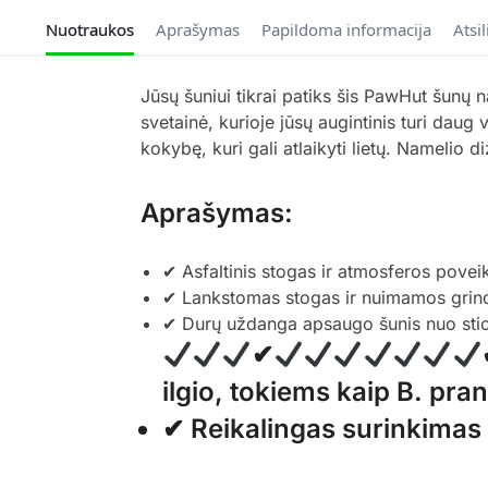
Nuotraukos
Aprašymas
Papildoma informacija
Atsi
Jūsų šuniui tikrai patiks šis PawHut šunų n
svetainė, kurioje jūsų augintinis turi dau
kokybę, kuri gali atlaikyti lietų. Namelio di
Aprašymas:
✔ Asfaltinis stogas ir atmosferos povei
✔ Lankstomas stogas ir nuimamos grind
✔ Durų uždanga apsaugo šunis nuo stic
✔
ilgio, tokiems kaip B. pra
✔ Reikalingas surinkimas