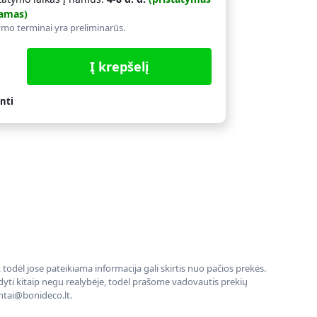
amas)
ymo terminai yra preliminarūs.
Į krepšelį
nti
todėl jose pateikiama informacija gali skirtis nuo pačios prekės.
rodyti kitaip negu realybėje, todėl prašome vadovautis prekių
entai@bonideco.lt.