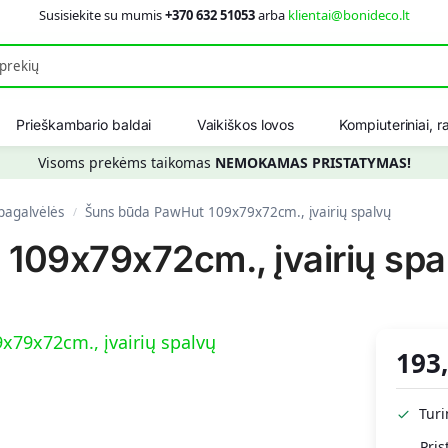
Susisiekite su mumis
+370 632 51053
arba
klientai@bonideco.lt
Ieškot
Prieškambario baldai
Vaikiškos lovos
Kompiuteriniai, ra
Visoms prekėms taikomas
NEMOKAMAS PRISTATYMAS!
 pagalvėlės
Šuns būda PawHut 109x79x72cm., įvairių spalvų
/
109x79x72cm., įvairių sp
193
Tur
Pris