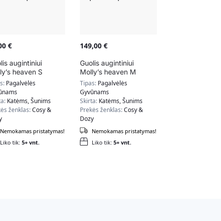
,00
€
149,00
€
lis augintiniui
Guolis augintiniui
ly’s heaven S
Molly’s heaven M
žio, mėlynos /
dydžio, mėlynos /
as:
Pagalvėlės
Tipas:
Pagalvėlės
kos spalvos
pilkos spalvos
ūnams
Gyvūnams
ta:
Katėms, Šunims
Skirta:
Katėms, Šunims
ės ženklas:
Cosy &
Prekės ženklas:
Cosy &
y
Dozy
Nemokamas pristatymas!
Nemokamas pristatymas!
Liko tik:
5+ vnt.
Liko tik:
5+ vnt.