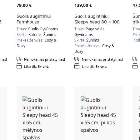
79,00
€
139,00
€
47
Guolis augintiniui
Guolis augintiniui
Šun
5
Farmhouse
Sleepy head 80 x 100
pil
cm, šviesiai pilkos
PG
Tipas:
Guolis Gyvūnams
Tipas:
Pagalvėlės
Tip
spalvos
Skirta:
Katėms, Šunims
Gyvūnams
Prek
Prekės ženklas:
Cosy &
Skirta:
Šunims
Plot
Dozy
Prekės ženklas:
Cosy &
Dozy
mas!
Nemokamas pristatymas!
Nemokamas pristatymas!
Liko tik:
5+ vnt.
Liko tik:
5+ vnt.