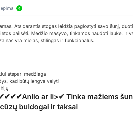
liepimai
0
amas. Atsidarantis stogas leidžia paglostyti savo šunį, duoti 
g vietos pailsėti. Medžio masyvo, tinkamos naudoti lauke, ir 
zainas yra mielas, stilingas ir funkcionalus.
kiui atspari medžiaga
ys, kad būtų lengva valyti
hijų
✔✔✔✔Anlio ar li>✔ Tinka mažiems šuni
ncūzų buldogai ir taksai