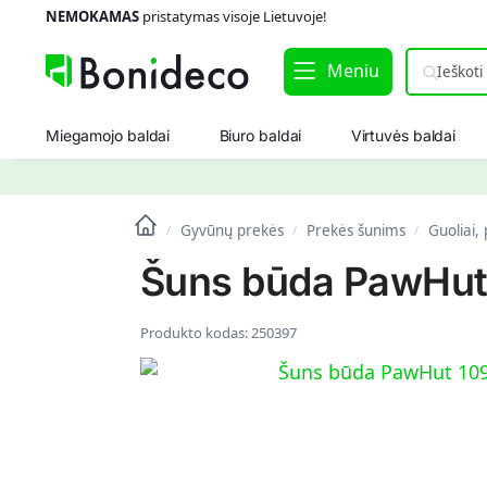
NEMOKAMAS
pristatymas visoje Lietuvoje!
Meniu
Miegamojo baldai
Biuro baldai
Virtuvės baldai
Gyvūnų prekės
Prekės šunims
Guoliai,
/
/
/
Šuns būda PawHut 
Produkto kodas:
250397