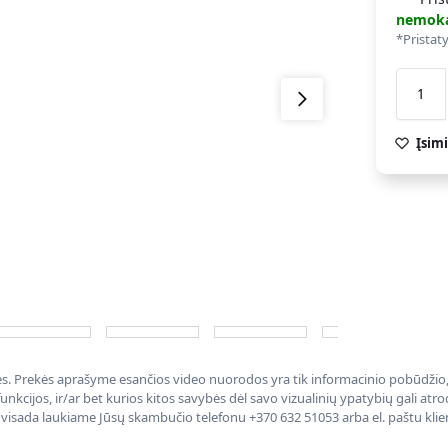
nemok
*Pristat
Įsimi
nės. Prekės aprašyme esančios video nuorodos yra tik informacinio pobūdžio, 
nkcijos, ir/ar bet kurios kitos savybės dėl savo vizualinių ypatybių gali at
, visada laukiame Jūsų skambučio telefonu +370 632 51053 arba el. paštu kli