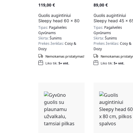
119,00
€
89,00
€
Guolis augintiniui
Guolis augintiniui
Sleepy head 60 x 80
Sleepy head 45 x 6
cm, mėlynos spalvos
cm, šviesiai pilkos
Tipas:
Pagalvėlės
Tipas:
Pagalvėlės
spalvos
Gyvūnams
Gyvūnams
Skirta:
Šunims
Skirta:
Šunims
Prekės ženklas:
Cosy &
Prekės ženklas:
Cosy &
Dozy
Dozy
Nemokamas pristatymas!
Nemokamas pristaty
Liko tik:
5+ vnt.
Liko tik:
5+ vnt.