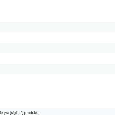
ie yra įsigiję šį produktą.