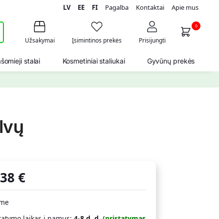
LV
EE
FI
Pagalba
Kontaktai
Apie mus
i
0
Užsakymai
Įsimintinos prekės
Prisijungti
šomieji stalai
Kosmetiniai staliukai
Gyvūnų prekės
alvų
,38
€
ime
tatymo laikas į namus:
4-8 d. d.
(pristatymas