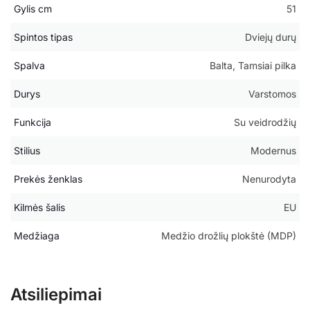
Gylis cm
51
Spintos tipas
Dviejų durų
Spalva
Balta, Tamsiai pilka
Durys
Varstomos
Funkcija
Su veidrodžių
Stilius
Modernus
Prekės ženklas
Nenurodyta
Kilmės šalis
EU
Medžiaga
Medžio drožlių plokštė (MDP)
Atsiliepimai