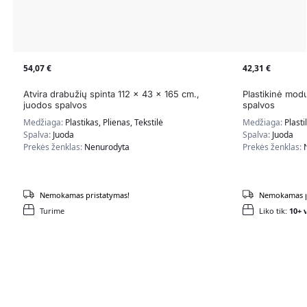
54,07
€
42,31
€
Atvira drabužių spinta 112 x 43 x 165 cm.,
Plastikinė modu
juodos spalvos
spalvos
Medžiaga:
Plastikas, Plienas, Tekstilė
Medžiaga:
Plasti
Spalva:
Juoda
Spalva:
Juoda
Prekės ženklas:
Nenurodyta
Prekės ženklas:
Nemokamas pristatymas!
Nemokamas p
Turime
Liko tik:
10+ v