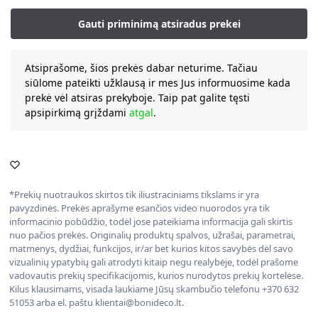
Atsiprašome, šios prekės dabar neturime. Tačiau
siūlome pateikti užklausą ir mes Jus informuosime kada
prekė vėl atsiras prekyboje. Taip pat galite tęsti
apsipirkimą grįždami
atgal
.
*Prekių nuotraukos skirtos tik iliustraciniams tikslams ir yra
pavyzdinės. Prekės aprašyme esančios video nuorodos yra tik
informacinio pobūdžio, todėl jose pateikiama informacija gali skirtis
nuo pačios prekės. Originalių produktų spalvos, užrašai, parametrai,
matmenys, dydžiai, funkcijos, ir/ar bet kurios kitos savybės dėl savo
vizualinių ypatybių gali atrodyti kitaip negu realybėje, todėl prašome
vadovautis prekių specifikacijomis, kurios nurodytos prekių kortelėse.
Kilus klausimams, visada laukiame Jūsų skambučio telefonu +370 632
51053 arba el. paštu klientai@bonideco.lt.