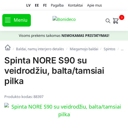
LV
EE
FI
Pagalba
Kontaktai
Apie mus
0
Meniu
Visoms prekėms taikomas
NEMOKAMAS PRISTATYMAS!
Baldai, namų interjero detalės
Miegamojo baldai
Spintos
Spin
/
/
/
/
Spinta NORE S90 su
veidrodžiu, balta/tamsiai
pilka
Produkto kodas:
88397