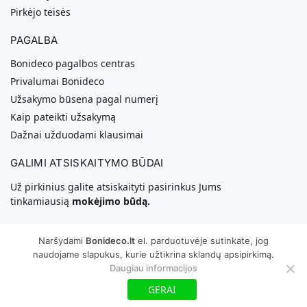
Pirkėjo teisės
PAGALBA
Bonideco pagalbos centras
Privalumai Bonideco
Užsakymo būsena pagal numerį
Kaip pateikti užsakymą
Dažnai užduodami klausimai
GALIMI ATSISKAITYMO BŪDAI
Už pirkinius galite atsiskaityti pasirinkus Jums
tinkamiausią
mokėjimo būdą.
Naršydami
Bonideco.lt
el. parduotuvėje sutinkate, jog
naudojame slapukus, kurie užtikrina sklandų apsipirkimą.
Daugiau informacijos
Svetainių Kūrimas
GERAI