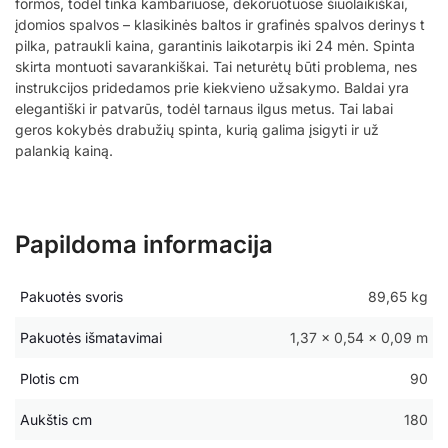
formos, todėl tinka kambariuose, dekoruotuose šiuolaikiškai,
įdomios spalvos – klasikinės baltos ir grafinės spalvos derinys t
pilka, patraukli kaina, garantinis laikotarpis iki 24 mėn. Spinta
skirta montuoti savarankiškai. Tai neturėtų būti problema, nes
instrukcijos pridedamos prie kiekvieno užsakymo. Baldai yra
elegantiški ir patvarūs, todėl tarnaus ilgus metus. Tai labai
geros kokybės drabužių spinta, kurią galima įsigyti ir už
palankią kainą.
Papildoma informacija
Pakuotės svoris
89,65 kg
Pakuotės išmatavimai
1,37 × 0,54 × 0,09 m
Plotis cm
90
Aukštis cm
180