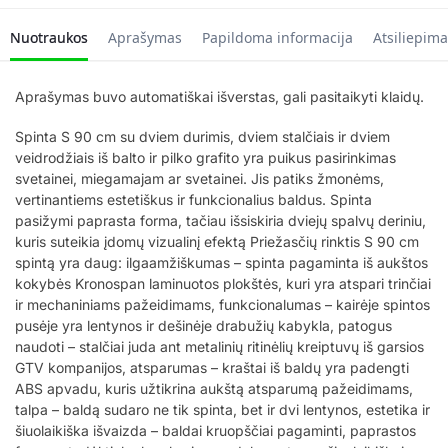
Nuotraukos
Aprašymas
Papildoma informacija
Atsiliepima
Aprašymas buvo automatiškai išverstas, gali pasitaikyti klaidų.
Spinta S 90 cm su dviem durimis, dviem stalčiais ir dviem
veidrodžiais iš balto ir pilko grafito yra puikus pasirinkimas
svetainei, miegamajam ar svetainei. Jis patiks žmonėms,
vertinantiems estetiškus ir funkcionalius baldus. Spinta
pasižymi paprasta forma, tačiau išsiskiria dviejų spalvų deriniu,
kuris suteikia įdomų vizualinį efektą Priežasčių rinktis S 90 cm
spintą yra daug: ilgaamžiškumas – spinta pagaminta iš aukštos
kokybės Kronospan laminuotos plokštės, kuri yra atspari trinčiai
ir mechaniniams pažeidimams, funkcionalumas – kairėje spintos
pusėje yra lentynos ir dešinėje drabužių kabykla, patogus
naudoti – stalčiai juda ant metalinių ritinėlių kreiptuvų iš garsios
GTV kompanijos, atsparumas – kraštai iš baldų yra padengti
ABS apvadu, kuris užtikrina aukštą atsparumą pažeidimams,
talpa – baldą sudaro ne tik spinta, bet ir dvi lentynos, estetika ir
šiuolaikiška išvaizda – baldai kruopščiai pagaminti, paprastos